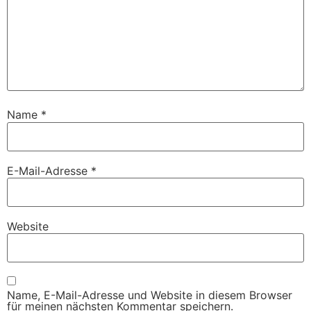
Name
*
E-Mail-Adresse
*
Website
Name, E-Mail-Adresse und Website in diesem Browser
für meinen nächsten Kommentar speichern.