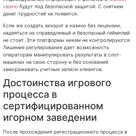
casino
будут под безопасной защитой. С снятием
денег трудностей не появится.
Если же создать аккаунт в казино без лицензии,
надеяться на справедливый и безопасный геймплей
не стоит. Эти платформы никем не контролируются.
Лишение регулирования дает возможность
операторам манипулировать результаты в слот-
машинах на свою сторону и без оснований
замораживать учетные записи клиентов.
Достоинства игрового
процесса в
сертифицированном
игорном заведении
После прохождения регистрационного процесса в