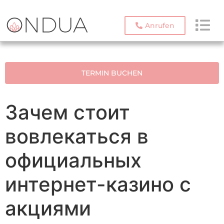
Anrufen
TERMIN BUCHEN
Зачем стоит
вовлекаться в
официальных
интернет-казино с
акциями