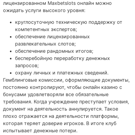
лицензированном Maxbetslots онлайн можно
ожидать услуги высокого уровня:
круглосуточную техническую поддержку от
компетентных экспертов;
обеспечение лицензированных
развлекательных слотов;
обеспечение рандомных итогов;
бесперебойную переработку денежных
запросов;
охрану личных и платежных сведений.
Гемблинговые комиссии, оформляющие документы,
постоянно контролируют, чтобы онлайн казино с
бонусами удовлетворяли все обязательные
требования. Когда учреждение преступает условия,
документ на деятельность аннулируется. Такое
плохо отражается на деятельности платформы,
которая теряет доверие игроков. В итоге клуб
испытывает денежные потери.