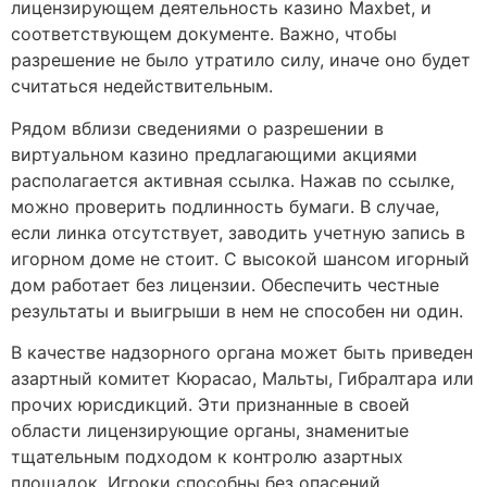
лицензирующем деятельность казино Maxbet, и
соответствующем документе. Важно, чтобы
разрешение не было утратило силу, иначе оно будет
считаться недействительным.
Рядом вблизи сведениями о разрешении в
виртуальном казино предлагающими акциями
располагается активная ссылка. Нажав по ссылке,
можно проверить подлинность бумаги. В случае,
если линка отсутствует, заводить учетную запись в
игорном доме не стоит. С высокой шансом игорный
дом работает без лицензии. Обеспечить честные
результаты и выигрыши в нем не способен ни один.
В качестве надзорного органа может быть приведен
азартный комитет Кюрасао, Мальты, Гибралтара или
прочих юрисдикций. Эти признанные в своей
области лицензирующие органы, знаменитые
тщательным подходом к контролю азартных
площадок. Игроки способны без опасений