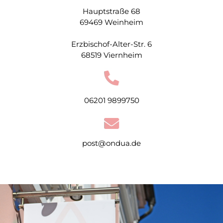
Hauptstraße 68
69469 Weinheim
Erzbischof-Alter-Str. 6
68519 Viernheim
06201 9899750
post@ondua.de