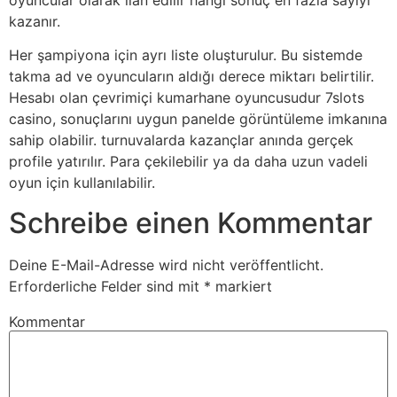
kazanır.
Her şampiyona için ayrı liste oluşturulur. Bu sistemde
takma ad ve oyuncuların aldığı derece miktarı belirtilir.
Hesabı olan çevrimiçi kumarhane oyuncusudur 7slots
casino, sonuçlarını uygun panelde görüntüleme imkanına
sahip olabilir. turnuvalarda kazançlar anında gerçek
profile yatırılır. Para çekilebilir ya da daha uzun vadeli
oyun için kullanılabilir.
Schreibe einen Kommentar
Deine E-Mail-Adresse wird nicht veröffentlicht.
Erforderliche Felder sind mit
*
markiert
Kommentar