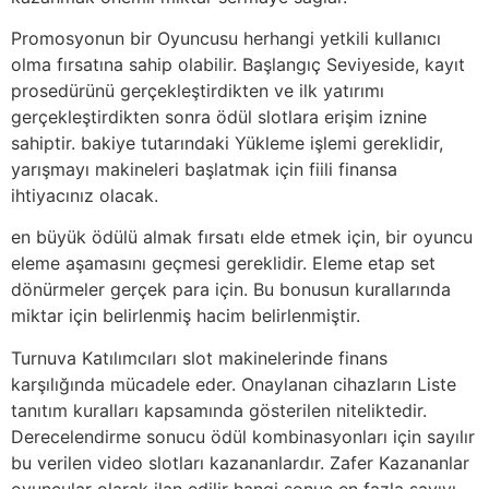
Promosyonun bir Oyuncusu herhangi yetkili kullanıcı
olma fırsatına sahip olabilir. Başlangıç ​​Seviyeside, kayıt
prosedürünü gerçekleştirdikten ve ilk yatırımı
gerçekleştirdikten sonra ödül slotlara erişim iznine
sahiptir. bakiye tutarındaki Yükleme işlemi gereklidir,
yarışmayı makineleri başlatmak için fiili finansa
ihtiyacınız olacak.
en büyük ödülü almak fırsatı elde etmek için, bir oyuncu
eleme aşamasını geçmesi gereklidir. Eleme etap set
dönürmeler gerçek para için. Bu bonusun kurallarında
miktar için belirlenmiş hacim belirlenmiştir.
Turnuva Katılımcıları slot makinelerinde finans
karşılığında mücadele eder. Onaylanan cihazların Liste
tanıtım kuralları kapsamında gösterilen niteliktedir.
Derecelendirme sonucu ödül kombinasyonları için sayılır
bu verilen video slotları kazananlardır. Zafer Kazananlar
oyuncular olarak ilan edilir hangi sonuç en fazla sayıyı