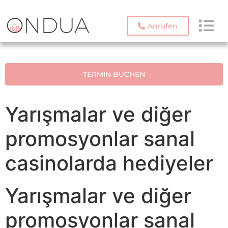
Anrufen
TERMIN BUCHEN
Yarışmalar ve diğer
promosyonlar sanal
casinolarda hediyeler
Yarışmalar ve diğer
promosyonlar sanal