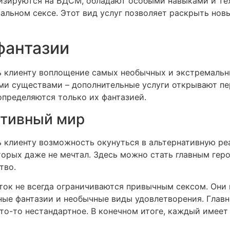
изируются на БДСМ, обладают особыми навыками и те
альном сексе. Этот вид услуг позволяет раскрыть нов
фантазии
 клиенту воплощение самых необычных и экстремальн
ми существами – дополнительные услуги открывают п
определяются только их фантазией.
ативный мир
 клиенту возможность окунуться в альтернативную реа
торых даже не мечтал. Здесь можно стать главным гер
тво.
уток не всегда ограничиваются привычным сексом. Они
ные фантазии и необычные виды удовлетворения. Главн
о-то нестандартное. В конечном итоге, каждый имеет