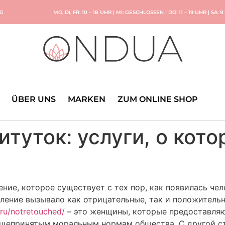
NG
MO, DI, FR: 10 – 18 UHR | MI: GESCHLOSSEN | DO: 11 – 19 UHR | SA: 9
ÜBER UNS
MARKEN
ZUM ONLINE SHOP
туток: услуги, о кото
ение, которое существует с тех пор, как появилась че
вление вызывало как отрицательные, так и положитель
.ru/notretouched/
– это женщины, которые предоставляют
общепринятым моральным нормам общества. С другой ст