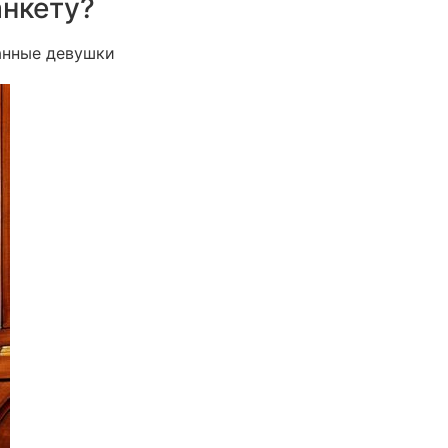
анкету?
анные девушки