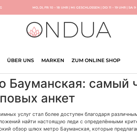
NG
MO, DI, FR: 10 – 18 UHR | MI: GESCHLOSSEN | DO: 11 – 19 UHR | SA: 9
ÜBER UNS
MARKEN
ZUM ONLINE SHOP
 Бауманская: самый 
иповых анкет
имных услуг стал более доступен благодаря различны
ложений найти настоящую леди с определёнными крит
бокий обзор шлюх метро Бауманская, которые предлага