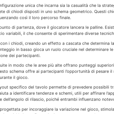
figurazione unica che incarna sia la casualità che la strateg
e di chiodi disposti in uno schema geometrico. Questi chi
luenzando così il loro percorso finale.
 punto di partenza, dove il giocatore lancera le palline. Esi
ascio variabili, il che consente di sperimentare diverse tecnic
 con i chiodi, creando un effetto a cascata che determina la
unteggio in basso gioca un ruolo cruciale nel determinare le
zione dei partecipanti.
ite in modo che le aree più alte offrano punteggi superiori,
to schema offre ai partecipanti l’opportunità di pesare il 
urante il gioco.
layout specifico del tavolo permette di prevedere possibili tr
 aiuta a identificare tendenze e schemi, utili per affinare l’
 dell’angolo di rilascio, poiché entrambi influenzano notevol
 progettata per incoraggiare la variazione nel gioco, stimola