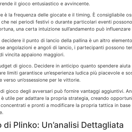
 rende il gioco entusiastico e avvincente.
è la frequenza delle giocate e il timing. È consigliabile oss
che nei periodi festivi o durante particolari eventi possono 
ortuna, una certa intuizione sull’andamento può influenzare 
r decidere il punto di lancio della pallina è un altro elemen
 angolazioni e angoli di lancio, i partecipanti possono ten
 di vincita appaiono maggiori.
 budget di gioco. Decidere in anticipo quanto spendere aiuta
re limiti garantisce un’esperienza ludica più piacevole e sos
e verso un’ossessione per le vittorie.
di gioco degli avversari può fornire vantaggi aggiuntivi. Ana
 è utile per adattare la propria strategia, creando opportu
oncentrati e pronti a modificare la propria tattica in base
e.
 di Plinko: Un’analisi Dettagliata