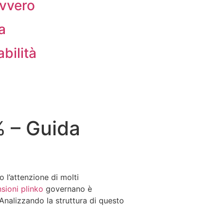
avvero
a
bilità
% – Guida
o l’attenzione di molti
sioni plinko
governano è
Analizzando la struttura di questo