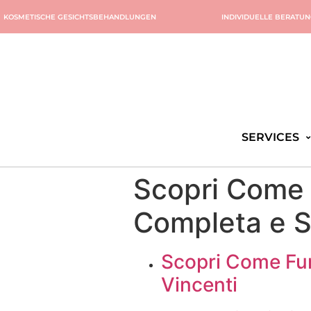
KOSMETISCHE GESICHTSBEHANDLUNGEN
INDIVIDUELLE BERATU
SERVICES
Scopri Come 
Completa e S
Scopri Come Fun
Vincenti