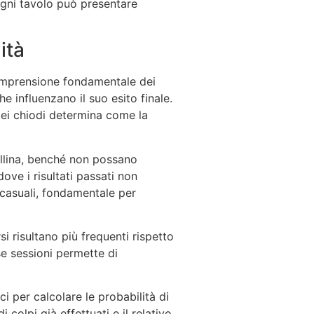
ogni tavolo può presentare
ità
 comprensione fondamentale dei
he influenzano il suo esito finale.
dei chiodi determina come la
allina, benché non possano
ove i risultati passati non
 casuali, fondamentale per
si risultano più frequenti rispetto
rse sessioni permette di
i per calcolare le probabilità di
 colpi già effettuati e il relativo