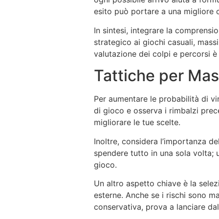
esito può portare a una migliore c
In sintesi, integrare la comprensio
strategico ai giochi casuali, mass
valutazione dei colpi e percorsi è
Tattiche per Mass
Per aumentare le probabilità di v
di gioco e osserva i rimbalzi prec
migliorare le tue scelte.
Inoltre, considera l’importanza del
spendere tutto in una sola volta; 
gioco.
Un altro aspetto chiave è la selezi
esterne. Anche se i rischi sono mag
conservativa, prova a lanciare dal