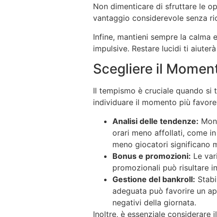
Non dimenticare di sfruttare le op
vantaggio considerevole senza ri
Infine, mantieni sempre la calma 
impulsive. Restare lucidi ti aiuterà
Scegliere il Momen
Il tempismo è cruciale quando si t
individuare il momento più favore
Analisi delle tendenze:
Moni
orari meno affollati, come in
meno giocatori significano
Bonus e promozioni:
Le vari
promozionali può risultare i
Gestione del bankroll:
Stabil
adeguata può favorire un ap
negativi della giornata.
Inoltre, è essenziale considerare i