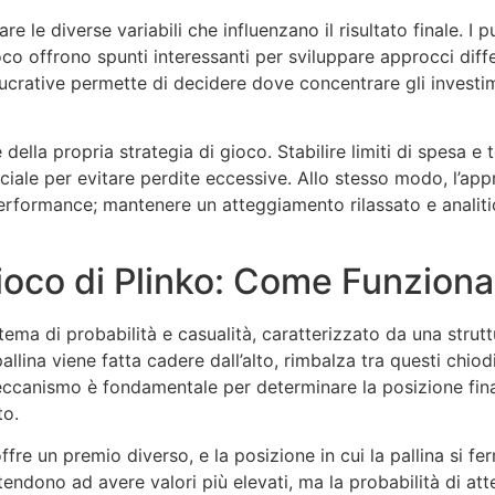
re le diverse variabili che influenzano il risultato finale. I 
co offrono spunti interessanti per sviluppare approcci dif
lucrative permette di decidere dove concentrare gli investim
ella propria strategia di gioco. Stabilire limiti di spesa e 
ciale per evitare perdite eccessive. Allo stesso modo, l’ap
erformance; mantenere un atteggiamento rilassato e analiti
ioco di Plinko: Come Funzion
istema di probabilità e casualità, caratterizzato da una strut
lina viene fatta cadere dall’alto, rimbalza tra questi chiod
eccanismo è fondamentale per determinare la posizione finale
to.
ffre un premio diverso, e la posizione in cui la pallina si fer
tendono ad avere valori più elevati, ma la probabilità di att