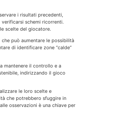
ervare i risultati precedenti,
verificarsi schemi ricorrenti.
le scelte del giocatore.
to che può aumentare le possibilità
tare di identificare zone “calde”
 a mantenere il controllo e a
tenibile, indirizzando il gioco
lizzare le loro scelte e
nità che potrebbero sfuggire in
 alle osservazioni è una chiave per