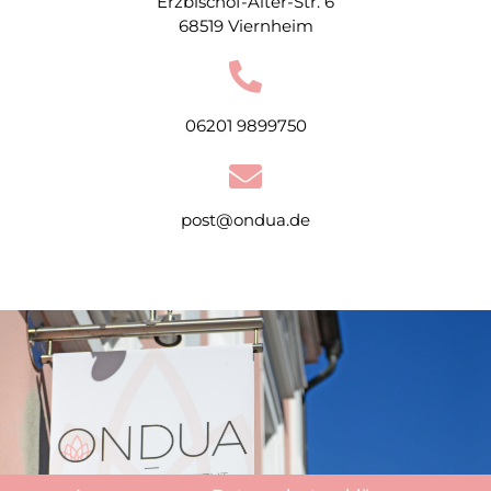
Erzbischof-Alter-Str. 6
68519 Viernheim
06201 9899750
post@ondua.de