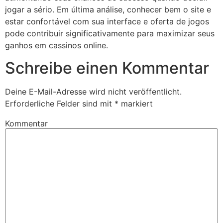
jogar a sério. Em última análise, conhecer bem o site e
estar confortável com sua interface e oferta de jogos
pode contribuir significativamente para maximizar seus
ganhos em cassinos online.
Schreibe einen Kommentar
Deine E-Mail-Adresse wird nicht veröffentlicht.
Erforderliche Felder sind mit
*
markiert
Kommentar