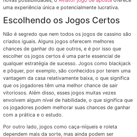
uma experiência única e potencialmente lucrativa.
Escolhendo os Jogos Certos
Não é segredo que nem todos os jogos de cassino são
criados iguais. Alguns jogos oferecem melhores
chances de ganhar do que outros, e é por isso que
escolher os jogos certos é uma parte essencial de
qualquer estratégia de sucesso. Jogos como blackjack
e pôquer, por exemplo, são conhecidos por terem uma
vantagem da casa relativamente baixa, o que significa
que os jogadores têm uma melhor chance de sair
vitoriosos. Além disso, esses jogos muitas vezes
envolvem algum nível de habilidade, o que significa que
os jogadores podem melhorar suas chances de ganhar
com a prática e o estudo.
Por outro lado, jogos como caça-níqueis e roleta
dependem mais da sorte, mas ainda podem ser