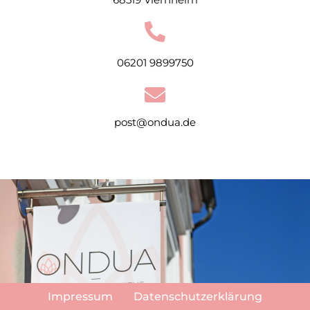
06201 9899750
post@ondua.de
Impressum
Datenschutzerklärung