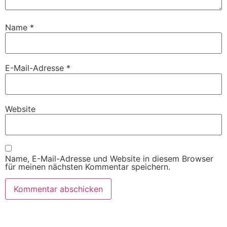
Name
*
E-Mail-Adresse
*
Website
Name, E-Mail-Adresse und Website in diesem Browser
für meinen nächsten Kommentar speichern.