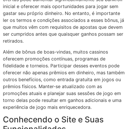
inicial e oferecer mais oportunidades para jogar sem
gastar seu próprio dinheiro. No entanto, é importante
ler os termos e condições associados a esses bônus, já
que muitos vêm com requisitos de apostas que devem
ser cumpridos antes que quaisquer ganhos possam ser
retirados.
Além de bônus de boas-vindas, muitos cassinos
oferecem promoções contínuas, programas de
fidelidade e torneios. Participar desses eventos pode
oferecer não apenas prêmios em dinheiro, mas também
outros benefícios, como entrada gratuita em jogos ou
prêmios físicos. Manter-se atualizado com as
promoções atuais e planejar suas sessões de jogo em
torno delas pode resultar em ganhos adicionais e uma
experiência de jogo mais enriquecedora.
Conhecendo o Site e Suas
Funcionalidades