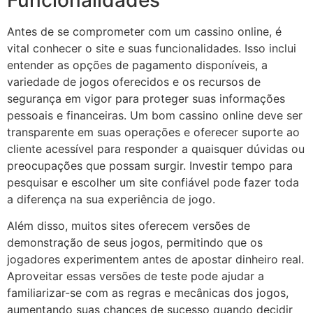
Antes de se comprometer com um cassino online, é
vital conhecer o site e suas funcionalidades. Isso inclui
entender as opções de pagamento disponíveis, a
variedade de jogos oferecidos e os recursos de
segurança em vigor para proteger suas informações
pessoais e financeiras. Um bom cassino online deve ser
transparente em suas operações e oferecer suporte ao
cliente acessível para responder a quaisquer dúvidas ou
preocupações que possam surgir. Investir tempo para
pesquisar e escolher um site confiável pode fazer toda
a diferença na sua experiência de jogo.
Além disso, muitos sites oferecem versões de
demonstração de seus jogos, permitindo que os
jogadores experimentem antes de apostar dinheiro real.
Aproveitar essas versões de teste pode ajudar a
familiarizar-se com as regras e mecânicas dos jogos,
aumentando suas chances de sucesso quando decidir