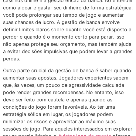
cassinos online é a gestão eficaz da banca. Ao entender
como alocar e gastar seu dinheiro de forma estratégica,
você pode prolongar seu tempo de jogo e aumentar
suas chances de lucro. A gestão de banca envolve
definir limites claros sobre quanto você está disposto a
perder e quando é o momento certo para parar. Isso
não apenas protege seu orçamento, mas também ajuda
a evitar decisões impulsivas que podem levar a grandes
perdas.
Outra parte crucial da gestão de banca é saber quando
aumentar suas apostas. Jogadores experientes sabem
que, às vezes, um pouco de agressividade calculada
pode render grandes recompensas. No entanto, isso
deve ser feito com cautela e apenas quando as
condições do jogo forem favoráveis. Ao ter uma
estratégia sólida em lugar, os jogadores podem
minimizar os riscos e aproveitar ao máximo suas
sessões de jogo. Para aqueles interessados em explorar
novas possibilidades, o
Aviator jogo de aposta
oferece