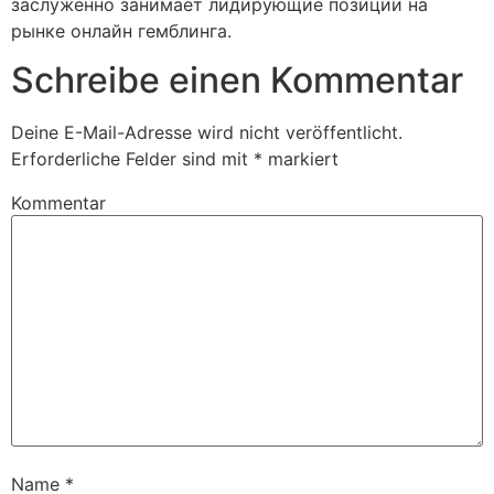
заслуженно занимает лидирующие позиции на
рынке онлайн гемблинга.
Schreibe einen Kommentar
Deine E-Mail-Adresse wird nicht veröffentlicht.
Erforderliche Felder sind mit
*
markiert
Kommentar
Name
*