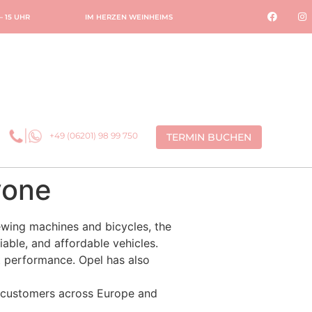
 – 15 UHR
IM HERZEN WEINHEIMS
+49 (06201) 98 99 750
TERMIN BUCHEN
yone
wing machines and bicycles, the
able, and affordable vehicles.
 performance. Opel has also
o customers across Europe and