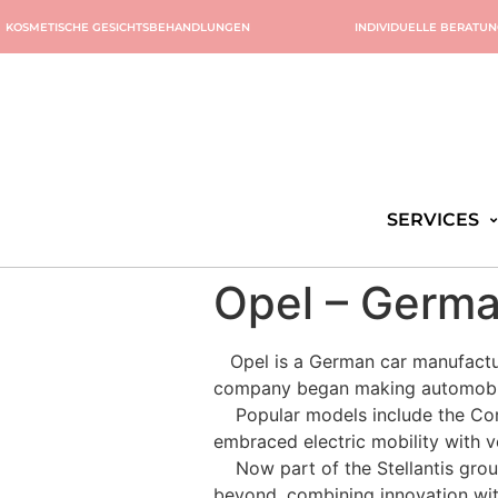
KOSMETISCHE GESICHTSBEHANDLUNGEN
INDIVIDUELLE BERATU
SERVICES
Opel – Germa
Opel is a German car manufactur
company began making automobiles 
Popular models include the Corsa
embraced electric mobility with v
Now part of the Stellantis group
beyond, combining innovation wit