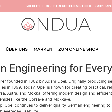
NG
MO, DI, FR: 10 – 18 UHR | MI: GESCHLOSSEN | DO: 11 – 19 UHR | SA: 9
ÜBER UNS
MARKEN
ZUM ONLINE SHOP
n Engineering for Ever
er founded in 1862 by Adam Opel. Originally producing se
in 1899. Today, Opel is known for creating practical, reli
, Astra, and Mokka, offering modern design and efficient
ehicles like the Corsa-e and Mokka-e.
, Opel continues to deliver quality German engineering t
h everyday usability.