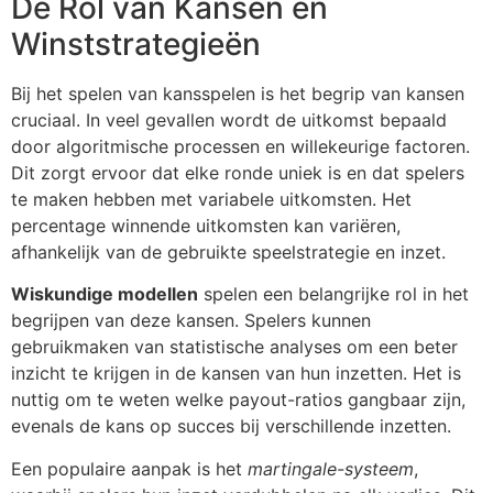
De Rol van Kansen en
Winststrategieën
Bij het spelen van kansspelen is het begrip van kansen
cruciaal. In veel gevallen wordt de uitkomst bepaald
door algoritmische processen en willekeurige factoren.
Dit zorgt ervoor dat elke ronde uniek is en dat spelers
te maken hebben met variabele uitkomsten. Het
percentage winnende uitkomsten kan variëren,
afhankelijk van de gebruikte speelstrategie en inzet.
Wiskundige modellen
spelen een belangrijke rol in het
begrijpen van deze kansen. Spelers kunnen
gebruikmaken van statistische analyses om een beter
inzicht te krijgen in de kansen van hun inzetten. Het is
nuttig om te weten welke payout-ratios gangbaar zijn,
evenals de kans op succes bij verschillende inzetten.
Een populaire aanpak is het
martingale-systeem
,