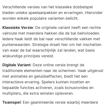
Verschillende versies van het klassieke dobbelspel
bieden unieke speelaanpakken en ervaringen. Hieronder
worden enkele populaire varianten belicht.
Klassieke Versie
: De originele variant heeft een rechte
valroute met meerdere hakken die de bal beïnvloeden.
Iedere haak leidt de bal naar verschillende vakken met
puntenwaarden. Strategie draait hier om het inschatten
van waar de bal waarschijnlijk zal landen, wat basis
wiskundige principes vereist.
Digitale Variant
: Deze online versie brengt de
traditionele elementen naar de schermen. Vaak uitgerust
met animaties en geluidseffecten, biedt het een
interactieve ervaring. Spelers kunnen inzetten en
bepaalde functies activeren, zoals bonusrondes en
multipliers, die extra winsten opleveren.
Teamspel
: Een geanimeerde versie waarbij meerdere