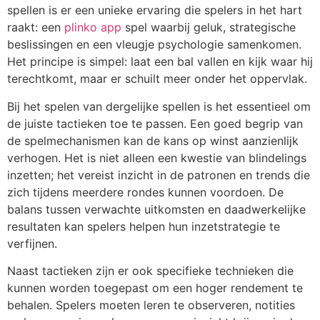
spellen is er een unieke ervaring die spelers in het hart
raakt: een
plinko app
spel waarbij geluk, strategische
beslissingen en een vleugje psychologie samenkomen.
Het principe is simpel: laat een bal vallen en kijk waar hij
terechtkomt, maar er schuilt meer onder het oppervlak.
Bij het spelen van dergelijke spellen is het essentieel om
de juiste tactieken toe te passen. Een goed begrip van
de spelmechanismen kan de kans op winst aanzienlijk
verhogen. Het is niet alleen een kwestie van blindelings
inzetten; het vereist inzicht in de patronen en trends die
zich tijdens meerdere rondes kunnen voordoen. De
balans tussen verwachte uitkomsten en daadwerkelijke
resultaten kan spelers helpen hun inzetstrategie te
verfijnen.
Naast tactieken zijn er ook specifieke technieken die
kunnen worden toegepast om een hoger rendement te
behalen. Spelers moeten leren te observeren, notities