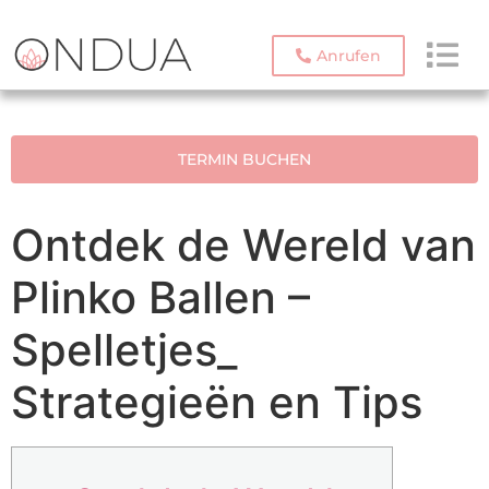
Anrufen
TERMIN BUCHEN
Ontdek de Wereld van
Plinko Ballen –
Spelletjes_
Strategieën en Tips