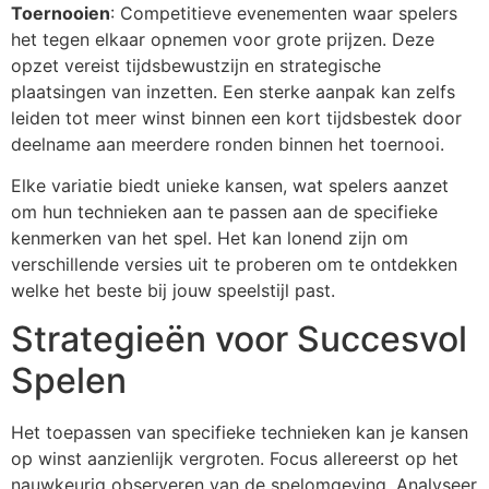
Toernooien
: Competitieve evenementen waar spelers
het tegen elkaar opnemen voor grote prijzen. Deze
opzet vereist tijdsbewustzijn en strategische
plaatsingen van inzetten. Een sterke aanpak kan zelfs
leiden tot meer winst binnen een kort tijdsbestek door
deelname aan meerdere ronden binnen het toernooi.
Elke variatie biedt unieke kansen, wat spelers aanzet
om hun technieken aan te passen aan de specifieke
kenmerken van het spel. Het kan lonend zijn om
verschillende versies uit te proberen om te ontdekken
welke het beste bij jouw speelstijl past.
Strategieën voor Succesvol
Spelen
Het toepassen van specifieke technieken kan je kansen
op winst aanzienlijk vergroten. Focus allereerst op het
nauwkeurig observeren van de spelomgeving. Analyseer