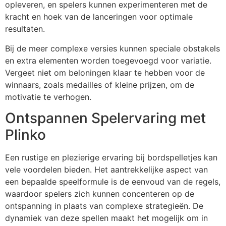
opleveren, en spelers kunnen experimenteren met de
kracht en hoek van de lanceringen voor optimale
resultaten.
Bij de meer complexe versies kunnen speciale obstakels
en extra elementen worden toegevoegd voor variatie.
Vergeet niet om beloningen klaar te hebben voor de
winnaars, zoals medailles of kleine prijzen, om de
motivatie te verhogen.
Ontspannen Spelervaring met
Plinko
Een rustige en plezierige ervaring bij bordspelletjes kan
vele voordelen bieden. Het aantrekkelijke aspect van
een bepaalde speelformule is de eenvoud van de regels,
waardoor spelers zich kunnen concenteren op de
ontspanning in plaats van complexe strategieën. De
dynamiek van deze spellen maakt het mogelijk om in