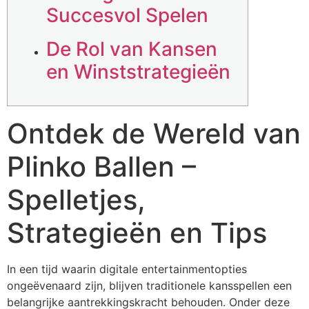
Succesvol Spelen
De Rol van Kansen
en Winststrategieën
Ontdek de Wereld van
Plinko Ballen –
Spelletjes,
Strategieën en Tips
In een tijd waarin digitale entertainmentopties
ongeëvenaard zijn, blijven traditionele kansspellen een
belangrijke aantrekkingskracht behouden. Onder deze