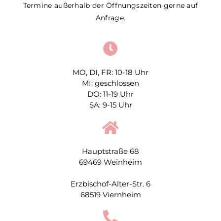
Termine außerhalb der Öffnungszeiten gerne auf
Anfrage.
MO, DI, FR: 10-18 Uhr
MI: geschlossen
DO: 11-19 Uhr
SA: 9-15 Uhr
Hauptstraße 68
69469 Weinheim
Erzbischof-Alter-Str. 6
68519 Viernheim