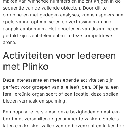
maken van winnende nummers en inzicht krijgen in de
sequentie van de vallende objecten. Door dit te
combineren met gedegen analyses, kunnen spelers hun
spelervaring optimaliseren en verfrissingen in hun
aanpak aanbrengen. Het beoefenen van discipline en
geduld zijn sleutelelementen in deze competitieve
arena.
Activiteiten voor Iedereen
met Plinko
Deze interessante en meeslepende activiteiten zijn
perfect voor groepen van alle leeftijden. Of je nu een
familiereünie organiseert of een feestje, deze spellen
bieden vermaak en spanning.
Een populaire versie van deze bezigheden omvat een
bord met verschillende genummerde vakken. Spelers
laten een knikker vallen van de bovenkant en kijken toe