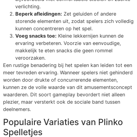
verlichting.
Beperk afleidingen:
Zet geluiden of andere
storende elementen uit, zodat spelers zich volledig
kunnen concentreren op het spel.
Voeg snacks toe:
Kleine lekkernijen kunnen de
ervaring verbeteren. Voorzie van eenvoudige,
makkelijk te eten snacks die geen rommel
veroorzaken.
Een rustige benadering bij het spelen kan leiden tot een
meer tevreden ervaring. Wanneer spelers niet gehinderd
worden door drukte of concurrerende elementen,
kunnen ze de volle waarde van dit amusementsconcept
waarderen. Dit soort gameplay bevordert niet alleen
plezier, maar versterkt ook de sociale band tussen
deelnemers.
Populaire Variaties van Plinko
Spelletjes