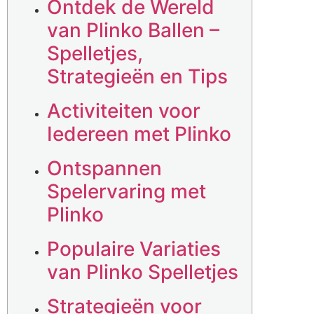
Ontdek de Wereld
van Plinko Ballen –
Spelletjes,
Strategieën en Tips
Activiteiten voor
Iedereen met Plinko
Ontspannen
Spelervaring met
Plinko
Populaire Variaties
van Plinko Spelletjes
Strategieën voor