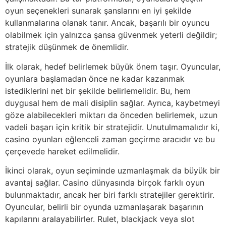
oyun seçenekleri sunarak şanslarını en iyi şekilde
kullanmalarına olanak tanır. Ancak, başarılı bir oyuncu
olabilmek için yalnızca şansa güvenmek yeterli değildir;
stratejik düşünmek de önemlidir.
İlk olarak, hedef belirlemek büyük önem taşır. Oyuncular,
oyunlara başlamadan önce ne kadar kazanmak
istediklerini net bir şekilde belirlemelidir. Bu, hem
duygusal hem de mali disiplin sağlar. Ayrıca, kaybetmeyi
göze alabilecekleri miktarı da önceden belirlemek, uzun
vadeli başarı için kritik bir stratejidir. Unutulmamalıdır ki,
casino oyunları eğlenceli zaman geçirme aracıdır ve bu
çerçevede hareket edilmelidir.
İkinci olarak, oyun seçiminde uzmanlaşmak da büyük bir
avantaj sağlar. Casino dünyasında birçok farklı oyun
bulunmaktadır, ancak her biri farklı stratejiler gerektirir.
Oyuncular, belirli bir oyunda uzmanlaşarak başarının
kapılarını aralayabilirler. Rulet, blackjack veya slot