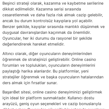
Beşinci strateji olarak, kazanma ve kaybetme serilerine
dikkat edilmelidir. Kazanma serisi sırasında
cesaretlenmek ve daha fazla risk almak cazip gelebilir,
ancak bu durum kontrolsüz kayıplara yol açabilir.
Benzer şekilde, kayıplar sırasında mantıklı düşünmek ve
duygusal davranışlardan kaçınmak da önemlidir.
Oyuncular, her iki durumu da rasyonel bir şekilde
değerlendirerek hareket etmelidir.
Altıncı olarak, diğer oyuncuların deneyimlerinden
öğrenmek de stratejinizi geliştirebilir. Online casino
forumları ve toplulukları, oyuncuların deneyimlerini
paylaştığı harika alanlardır. Bu platformlar, yeni
stratejiler öğrenmek ve başka oyuncuların hatalarından
ders almak için fırsatlar sunar.
BaşarıBet sitesi, online casino deneyiminizi geliştirmek
için ideal bir platform sunmaktadır. Kullanıcı dostu
arayüzü, geniş oyun seçenekleri ve cazip bonuslarıyla