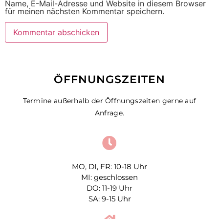
Name, E-Mail-Adresse und Website in diesem Browser
für meinen nächsten Kommentar speichern.
ÖFFNUNGSZEITEN
Termine außerhalb der Öffnungszeiten gerne auf
Anfrage.
MO, DI, FR: 10-18 Uhr
MI: geschlossen
DO: 11-19 Uhr
SA: 9-15 Uhr