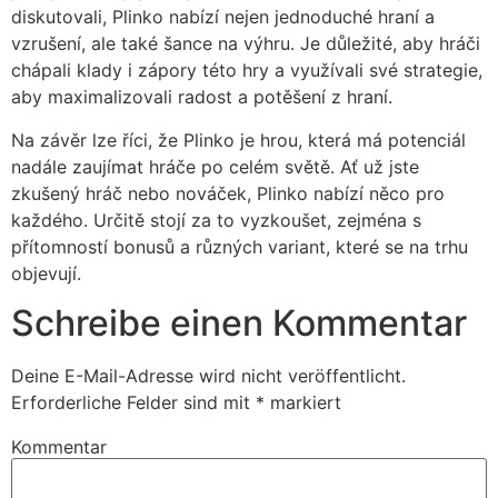
diskutovali, Plinko nabízí nejen jednoduché hraní a
vzrušení, ale také šance na výhru. Je důležité, aby hráči
chápali klady i zápory této hry a využívali své strategie,
aby maximalizovali radost a potěšení z hraní.
Na závěr lze říci, že Plinko je hrou, která má potenciál
nadále zaujímat hráče po celém světě. Ať už jste
zkušený hráč nebo nováček, Plinko nabízí něco pro
každého. Určitě stojí za to vyzkoušet, zejména s
přítomností bonusů a různých variant, které se na trhu
objevují.
Schreibe einen Kommentar
Deine E-Mail-Adresse wird nicht veröffentlicht.
Erforderliche Felder sind mit
*
markiert
Kommentar