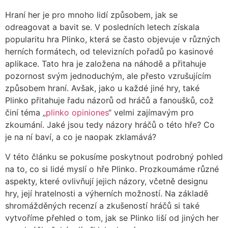
Hraní her je pro mnoho lidí způsobem, jak se
odreagovat a bavit se. V posledních letech získala
popularitu hra Plinko, která se často objevuje v různých
herních formátech, od televizních pořadů po kasinové
aplikace. Tato hra je založena na náhodě a přitahuje
pozornost svým jednoduchým, ale přesto vzrušujícím
způsobem hraní. Avšak, jako u každé jiné hry, také
Plinko přitahuje řadu názorů od hráčů a fanoušků, což
činí téma „
plinko opiniones
“ velmi zajímavým pro
zkoumání. Jaké jsou tedy názory hráčů o této hře? Co
je na ní baví, a co je naopak zklamává?
V této článku se pokusíme poskytnout podrobný pohled
na to, co si lidé myslí o hře Plinko. Prozkoumáme různé
aspekty, které ovlivňují jejich názory, včetně designu
hry, její hratelnosti a výherních možností. Na základě
shromážděných recenzí a zkušeností hráčů si také
vytvoříme přehled o tom, jak se Plinko liší od jiných her