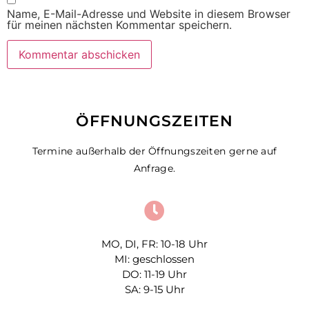
Name, E-Mail-Adresse und Website in diesem Browser
für meinen nächsten Kommentar speichern.
ÖFFNUNGSZEITEN
Termine außerhalb der Öffnungszeiten gerne auf
Anfrage.
MO, DI, FR: 10-18 Uhr
MI: geschlossen
DO: 11-19 Uhr
SA: 9-15 Uhr