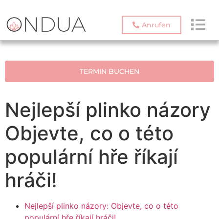
Anrufen
TERMIN BUCHEN
Nejlepší plinko názory
Objevte, co o této
populární hře říkají
hráči!
Nejlepší plinko názory: Objevte, co o této
populární hře říkají hráči!