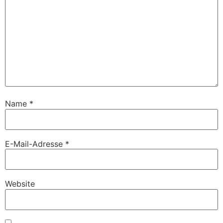
Name
*
E-Mail-Adresse
*
Website