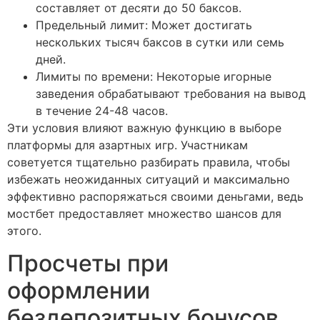
составляет от десяти до 50 баксов.
Предельный лимит: Может достигать
нескольких тысяч баксов в сутки или семь
дней.
Лимиты по времени: Некоторые игорные
заведения обрабатывают требования на вывод
в течение 24-48 часов.
Эти условия влияют важную функцию в выборе
платформы для азартных игр. Участникам
советуется тщательно разбирать правила, чтобы
избежать неожиданных ситуаций и максимально
эффективно распоряжаться своими деньгами, ведь
мостбет предоставляет множество шансов для
этого.
Просчеты при
оформлении
бездепозитных бонусов