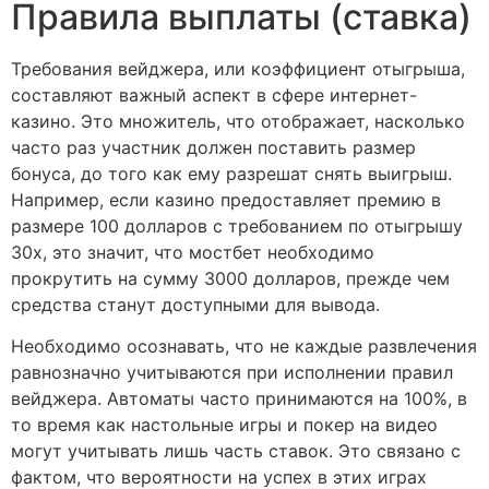
Правила выплаты (ставка)
Требования вейджера, или коэффициент отыгрыша,
составляют важный аспект в сфере интернет-
казино. Это множитель, что отображает, насколько
часто раз участник должен поставить размер
бонуса, до того как ему разрешат снять выигрыш.
Например, если казино предоставляет премию в
размере 100 долларов с требованием по отыгрышу
30x, это значит, что мостбет необходимо
прокрутить на сумму 3000 долларов, прежде чем
средства станут доступными для вывода.
Необходимо осознавать, что не каждые развлечения
равнозначно учитываются при исполнении правил
вейджера. Автоматы часто принимаются на 100%, в
то время как настольные игры и покер на видео
могут учитывать лишь часть ставок. Это связано с
фактом, что вероятности на успех в этих играх