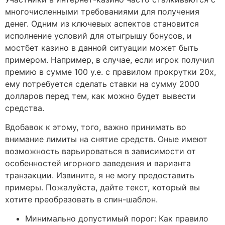
многочисленными требованиями для получения
денег. Одним из ключевых аспектов становится
исполнение условий для отыгрышу бонусов, и
мостбет казино в данной ситуации может быть
примером. Например, в случае, если игрок получил
премию в сумме 100 у.е. с правилом прокрутки 20x,
ему потребуется сделать ставки на сумму 2000
долларов перед тем, как можно будет вывести
средства.
Вдобавок к этому, того, важно принимать во
внимание лимиты на снятие средств. Оные имеют
возможность варьироваться в зависимости от
особенностей игорного заведения и варианта
транзакции. Извините, я не могу предоставить
примеры. Пожалуйста, дайте текст, который вы
хотите преобразовать в спин-шаблон.
Минимально допустимый порог: Как правило