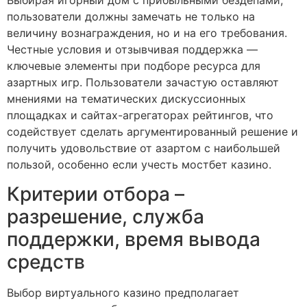
Выбирая игорный дом с прибыльными бездепами,
пользователи должны замечать не только на
величину вознаграждения, но и на его требования.
Честные условия и отзывчивая поддержка —
ключевые элементы при подборе ресурса для
азартных игр. Пользователи зачастую оставляют
мнениями на тематических дискуссионных
площадках и сайтах-агрегаторах рейтингов, что
содействует сделать аргументированный решение и
получить удовольствие от азартом с наибольшей
пользой, особенно если учесть мостбет казино.
Критерии отбора –
разрешение, служба
поддержки, время вывода
средств
Выбор виртуального казино предполагает