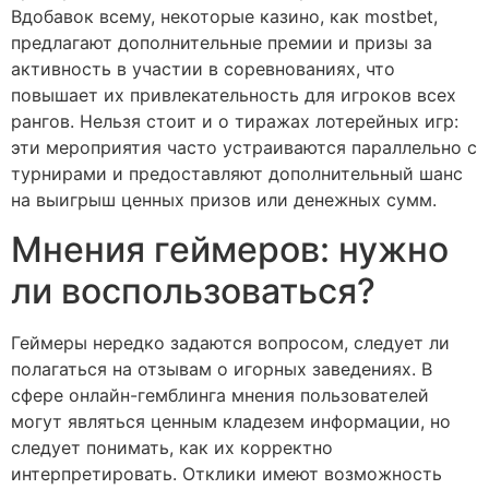
Вдобавок всему, некоторые казино, как mostbet,
предлагают дополнительные премии и призы за
активность в участии в соревнованиях, что
повышает их привлекательность для игроков всех
рангов. Нельзя стоит и о тиражах лотерейных игр:
эти мероприятия часто устраиваются параллельно с
турнирами и предоставляют дополнительный шанс
на выигрыш ценных призов или денежных сумм.
Мнения геймеров: нужно
ли воспользоваться?
Геймеры нередко задаются вопросом, следует ли
полагаться на отзывам о игорных заведениях. В
сфере онлайн-гемблинга мнения пользователей
могут являться ценным кладезем информации, но
следует понимать, как их корректно
интерпретировать. Отклики имеют возможность