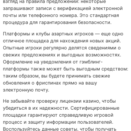
взгляд на правила предложений: некоторые
запрашивают записи с верификацией электронной
почты или телефонного номера. Это стандартная
процедура для гарантирования безопасности.
Платформы и клубы азартных игроков — еще одно
отличное площадка для нахождения новых акций.
Опытные игроки регулярно делятся сведениями о
свежих предложениях и выгодных возможностях.
Оформление на уведомления от гэмблинг-
платформы также может быть выгодным средством:
таким образом, вы будете принимать свежие
обновления о фриспинах прямо на вашу
электронную почту.
Не забывайте проверку лицензии казино, чтобы
убедиться в их надежности. Сертифицированные
площадки гарантируют справедливую игровой
процесс и защиту информации пользователей.
Воспользуйтесь данные советы, чтобы получать