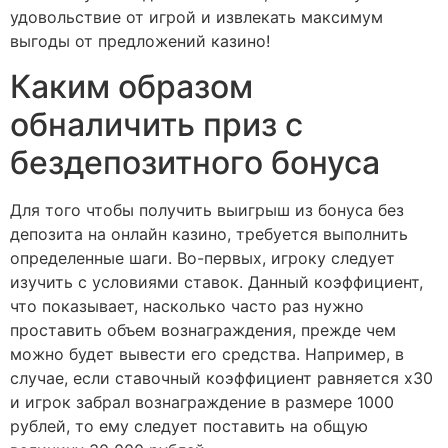
удовольствие от игрой и извлекать максимум
выгоды от предложений казино!
Каким образом
обналичить приз с
бездепозитного бонуса
Для того чтобы получить выигрыш из бонуса без
депозита на онлайн казино, требуется выполнить
определенные шаги. Во-первых, игроку следует
изучить с условиями ставок. Данный коэффициент,
что показывает, насколько часто раз нужно
проставить объем вознаграждения, прежде чем
можно будет вывести его средства. Например, в
случае, если ставочный коэффициент равняется x30
и игрок забрал вознаграждение в размере 1000
рублей, то ему следует поставить на общую