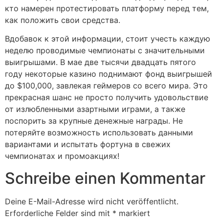
кто намерен протестировать платформу перед тем,
как положить свои средства.
Вдобавок к этой информации, стоит учесть каждую
неделю проводимые чемпионаты с значительными
выигрышами. В мае две тысячи двадцать пятого
году некоторые казино поднимают фонд выигрышей
до $100,000, завлекая геймеров со всего мира. Это
прекрасная шанс не просто получить удовольствие
от излюбленными азартными играми, а также
поспорить за крупные денежные награды. Не
потеряйте возможность использовать данными
вариантами и испытать фортуна в свежих
чемпионатах и промоакциях!
Schreibe einen Kommentar
Deine E-Mail-Adresse wird nicht veröffentlicht.
Erforderliche Felder sind mit
*
markiert