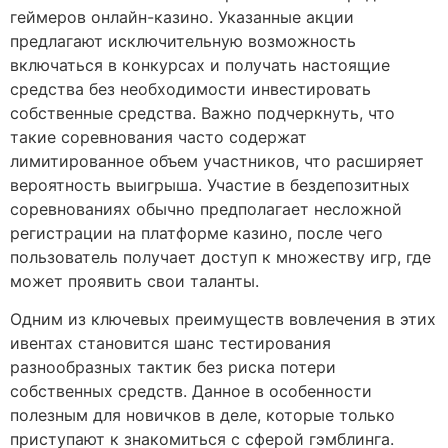
геймеров онлайн-казино. Указанные акции
предлагают исключительную возможность
включаться в конкурсах и получать настоящие
средства без необходимости инвестировать
собственные средства. Важно подчеркнуть, что
такие соревнования часто содержат
лимитированное объем участников, что расширяет
вероятность выигрыша. Участие в бездепозитных
соревнованиях обычно предполагает несложной
регистрации на платформе казино, после чего
пользователь получает доступ к множеству игр, где
может проявить свои таланты.
Одним из ключевых преимуществ вовлечения в этих
ивентах становится шанс тестирования
разнообразных тактик без риска потери
собственных средств. Данное в особенности
полезным для новичков в деле, которые только
приступают к знакомиться с сферой гэмблинга.