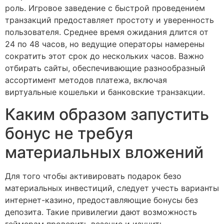
роль. Игровое заведение с быстрой проведением
транзакций предоставляет простоту и уверенность
пользователя. Среднее время ожидания длится от
24 по 48 часов, но ведущие операторы намерены
сократить этот срок до нескольких часов. Важно
отбирать сайты, обеспечивающие разнообразный
ассортимент методов платежа, включая
виртуальные кошельки и банковские транзакции.
Каким образом запустить
бонус не требуя
материальных вложений
Для того чтобы активировать подарок безо
материальных инвестиций, следует учесть варианты
интернет-казино, предоставляющие бонусы без
депозита. Такие привилегии дают возможность