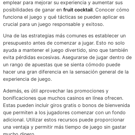
emplear para mejorar su experiencia y aumentar sus
posibilidades de ganar en
fruit cocktail
. Conocer cómo
funciona el juego y qué tácticas se pueden aplicar es
crucial para un juego responsable y exitoso.
Una de las estrategias más comunes es establecer un
presupuesto antes de comenzar a jugar. Esto no solo
ayuda a mantener el juego divertido, sino que también
evita pérdidas excesivas. Asegurarse de jugar dentro de
un rango de apuestas que se sienta cómodo puede
hacer una gran diferencia en la sensación general de la
experiencia de juego.
Además, es útil aprovechar las promociones y
bonificaciones que muchos casinos en línea ofrecen.
Estas pueden incluir giros gratis o bonos de bienvenida
que permiten a los jugadores comenzar con un fondo
adicional. Utilizar estos recursos puede proporcionar
una ventaja y permitir más tiempo de juego sin gastar
mucho dinero.