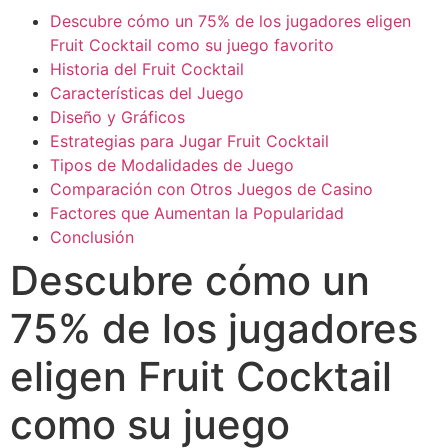
Descubre cómo un 75% de los jugadores eligen
Fruit Cocktail como su juego favorito
Historia del Fruit Cocktail
Características del Juego
Diseño y Gráficos
Estrategias para Jugar Fruit Cocktail
Tipos de Modalidades de Juego
Comparación con Otros Juegos de Casino
Factores que Aumentan la Popularidad
Conclusión
Descubre cómo un
75% de los jugadores
eligen Fruit Cocktail
como su juego