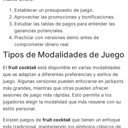
Establecer un presupuesto de juego.
Aprovechar las promociones y bonificaciones.
Estudiar las tablas de pagos para entender las
ganancias potenciales.
Practicar con versiones demo antes de
comprometer dinero real.
Tipos de Modalidades de Juego
El
fruit cocktail
está disponible en varias modalidades
que se adaptan a diferentes preferencias y estilos de
juego. Algunas versiones pueden enfocarse en jackpots
más grandes, mientras que otras pueden ofrecer
sesiones de juego más rápidas. Esto permite a los
jugadores elegir la modalidad que más resuene con su
estilo personal.
Existen juegos de
fruit cocktail
que tienen un enfoque
más tradicional, manteniendo los símbolos clásicos de