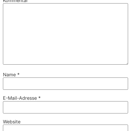
Kommentar
Name
*
E-Mail-Adresse
*
Website