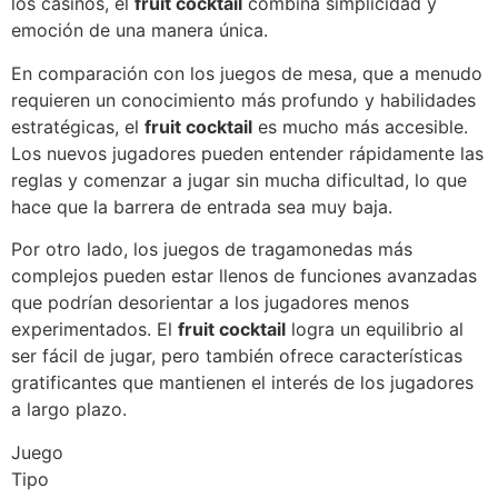
los casinos, el
fruit cocktail
combina simplicidad y
emoción de una manera única.
En comparación con los juegos de mesa, que a menudo
requieren un conocimiento más profundo y habilidades
estratégicas, el
fruit cocktail
es mucho más accesible.
Los nuevos jugadores pueden entender rápidamente las
reglas y comenzar a jugar sin mucha dificultad, lo que
hace que la barrera de entrada sea muy baja.
Por otro lado, los juegos de tragamonedas más
complejos pueden estar llenos de funciones avanzadas
que podrían desorientar a los jugadores menos
experimentados. El
fruit cocktail
logra un equilibrio al
ser fácil de jugar, pero también ofrece características
gratificantes que mantienen el interés de los jugadores
a largo plazo.
Juego
Tipo