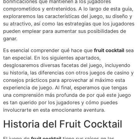
bonificaciones que mantienen a los jugadores
comprometidos y entretenidos. A lo largo de esta guía,
exploraremos las características del juego, su diseño y
su atractivo, así como las estrategias que los jugadores
pueden emplear para aumentar sus posibilidades de
ganar.
Es esencial comprender qué hace que
fruit cocktail
sea
tan especial. En los siguientes apartados,
desglosaremos diversas facetas del juego, incluyendo
su historia, las diferencias con otros juegos de casino y
consejos prácticos para aprovechar al máximo esta
experiencia de juego. Al final, esperamos que tengas
una comprensión más profunda de por qué este juego
es tan querido por los jugadores y cómo puedes
involucrarte en esta emocionante aventura.
Historia del Fruit Cocktail
El juego de
fruit cocktail
tiene sus raíces en las