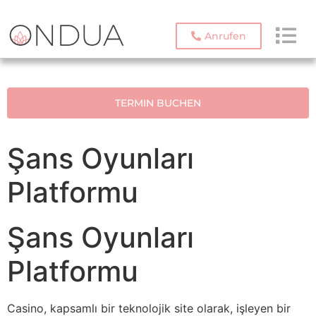
Anrufen
TERMIN BUCHEN
Şans Oyunları
Platformu
Şans Oyunları
Platformu
Casino, kapsamlı bir teknolojik site olarak, işleyen bir