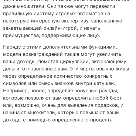
даже множители. Они также могут перевести
правильную систему игровых автоматов на
некоторую интересную экспертизу, заполненную
захватывающей онлайн-игрой, и начать
преимущества, поддерживающие лицо.
Наряду с этими дополнительными функциями,
модели вознаграждений также могут увеличить
ваши доходы, помогая циркуляции, включающему
деньги, отправленные вам. Эти черты обычно живы
через определенное количество конкретных
символов или смесь значков внутри катушек.
Например, новое, определяя бонусные раунды,
которые позволяют вам определить любой бюст
или, возможно, очень для выявления подарков, и
начинают множители, которые повышают ваши
доходы с помощью определенного процента.