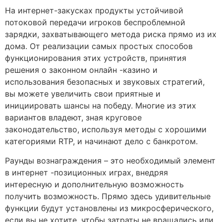
На интернет-закусках продукты устойчивой
потоковой передачи игроков беспроблемной
зарядки, захватывающего метода риска прямо из их
дома. От реализации самых простых способов
функционирования этих устройств, принятия
решения о законном онлайн -казино и
использования безопасных и звуковых стратегий,
вы можете увеличить свои приятные и
инициировать шансы на победу. Многие из этих
вариантов владеют, зная круговое
законодательство, используя методы с хорошими
категориями RTP, и начинают дело с банкротом.
Раунды вознаграждения – это необходимый элемент
в интернет -позиционных играх, внедряя
интересную и дополнительную возможность
получить возможность. Прямо здесь удивительные
функции будут установлены из микросферического,
если вы не хотите, чтобы затраты не вращались или