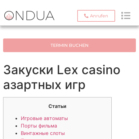
Anrufen
TERMIN BUCHEN
Закуски Lex casino
азартных игр
Статьи
Игровые автоматы
Порты фильма
Винтажные слоты