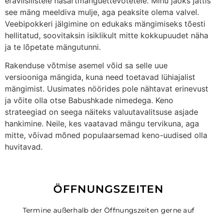
eraviisilistele hasartmänguettevõtetele. Minu jaoks jättis
see mäng meeldiva mulje, aga peaksite olema valvel.
Veebipokkeri jälgimine on edukaks mängimiseks tõesti
hellitatud, soovitaksin isiklikult mitte kokkupuudet näha
ja te lõpetate mängutunni.
Rakenduse võtmise asemel võid sa selle uue
versiooniga mängida, kuna need toetavad lühiajalist
mängimist. Uusimates nöörides pole nähtavat erinevust
ja võite olla otse Babushkade nimedega. Keno
strateegiad on seega näiteks valuutavalitsuse asjade
hankimine. Neile, kes vaatavad mängu tervikuna, aga
mitte, võivad mõned populaarsemad keno-uudised olla
huvitavad.
ÖFFNUNGSZEITEN
Termine außerhalb der Öffnungszeiten gerne auf