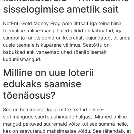
sisselogimise ametlik sait
NetEnti Gold Money Frog pole lihtsalt iga teine ​​hiina
teemaline online-mäng. Uued pildid on laitmatud, iga
sümbol ja funktsioonid on keerukalt kujundatud, et anda
uuele teemale isikupärane välimus. Seetõttu on
babuškad ehk vanaemad ühed tõenäolisemalt
kudumismängud.
Milline on uue loterii
edukaks saamise
tõenäosus?
See on hea makse, kuigi mitte teatud online-
slotimängude suurte auhindade hulgast. Mitmed online-
mängud pakuvad suuremaid võite kui see summa neile,
kes on saavutanud maksimaalse võidu. See tähendab, et