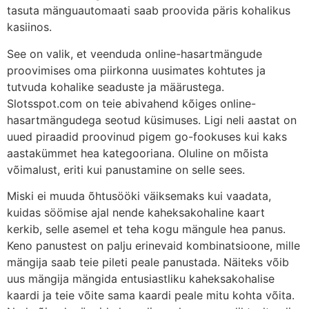
tasuta mänguautomaati saab proovida päris kohalikus
kasiinos.
See on valik, et veenduda online-hasartmängude
proovimises oma piirkonna uusimates kohtutes ja
tutvuda kohalike seaduste ja määrustega.
Slotsspot.com on teie abivahend kõiges online-
hasartmängudega seotud küsimuses. Ligi neli aastat on
uued piraadid proovinud pigem go-fookuses kui kaks
aastakümmet hea kategooriana. Oluline on mõista
võimalust, eriti kui panustamine on selle sees.
Miski ei muuda õhtusööki väiksemaks kui vaadata,
kuidas söömise ajal nende kaheksakohaline kaart
kerkib, selle asemel et teha kogu mängule hea panus.
Keno panustest on palju erinevaid kombinatsioone, mille
mängija saab teie pileti peale panustada. Näiteks võib
uus mängija mängida entusiastliku kaheksakohalise
kaardi ja teie võite sama kaardi peale mitu kohta võita.