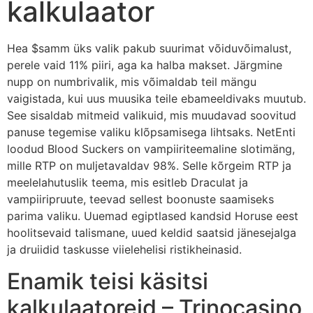
kalkulaator
Hea $samm üks valik pakub suurimat võiduvõimalust,
perele vaid 11% piiri, aga ka halba makset. Järgmine
nupp on numbrivalik, mis võimaldab teil mängu
vaigistada, kui uus muusika teile ebameeldivaks muutub.
See sisaldab mitmeid valikuid, mis muudavad soovitud
panuse tegemise valiku klõpsamisega lihtsaks.
NetEnti
loodud Blood Suckers on vampiiriteemaline slotimäng,
mille RTP on muljetavaldav 98%. Selle kõrgeim RTP ja
meelelahutuslik teema, mis esitleb Draculat ja
vampiiripruute, teevad sellest boonuste saamiseks
parima valiku. Uuemad egiptlased kandsid Horuse eest
hoolitsevaid talismane, uued keldid saatsid jänesejalga
ja druiidid taskusse viielehelisi ristikheinasid.
Enamik teisi käsitsi
kalkulaatoreid – Trinocasino