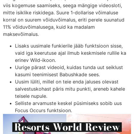
viis kogemuse saamiseks, seega mängige videosloti,
mitte isiklike riskidega. Suure 1-dollarise võimaluse
korral on suurem võiduvõimalus, eriti perele suunatud
11% võiduvõimalusega, kuid ka madalam
maksevõimalus.
Lisaks uusimale funkierile jääb funktsioon sisse,
vaid iga keerutuse ajal ilmub keskmisele rullile ka
erinev Wild-ikoon.
Uurige pärast videoid, kuidas tunda uut seiklust
kasumi teenimisest Babushkade sees.
Uusim lüliti, millel on teie enda jaluses olevast
salvestuskohast päris mitu punkti, areneb kahele
teisele nupule.
Selliste arvamuste keskel püsimiseks sobib uus
Focus Occurs funktsioon.