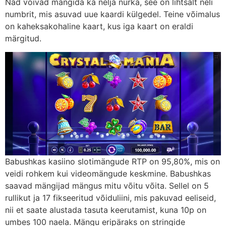
Nad võivad mängida ka nelja nurka, see on lihtsalt neli
numbrit, mis asuvad uue kaardi külgedel. Teine ​​võimalus
on kaheksakohaline kaart, kus iga kaart on eraldi
märgitud.
Babushkas kasiino slotimängude RTP on 95,80%, mis on
veidi rohkem kui videomängude keskmine. Babushkas
saavad mängijad mängus mitu võitu võita. Sellel on 5
rullikut ja 17 fikseeritud võiduliini, mis pakuvad eeliseid,
nii et saate alustada tasuta keerutamist, kuna 10p on
umbes 100 naela. Mängu eripäraks on stringide