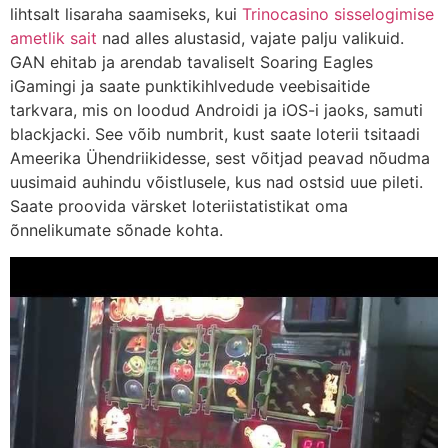
lihtsalt lisaraha saamiseks, kui
Trinocasino sisselogimise
ametlik sait
nad alles alustasid, vajate palju valikuid.
GAN ehitab ja arendab tavaliselt Soaring Eagles
iGamingi ja saate punktikihlvedude veebisaitide
tarkvara, mis on loodud Androidi ja iOS-i jaoks, samuti
blackjacki. See võib numbrit, kust saate loterii tsitaadi
Ameerika Ühendriikidesse, sest võitjad peavad nõudma
uusimaid auhindu võistlusele, kus nad ostsid uue pileti.
Saate proovida värsket loteriistatistikat oma
õnnelikumate sõnade kohta.