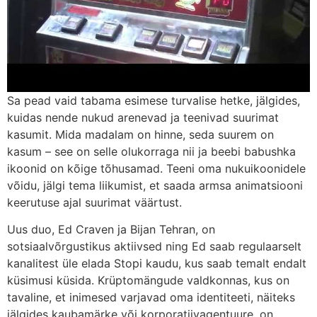
Sa pead vaid tabama esimese turvalise hetke, jälgides,
kuidas nende nukud arenevad ja teenivad suurimat
kasumit. Mida madalam on hinne, seda suurem on
kasum – see on selle olukorraga nii ja beebi babushka
ikoonid on kõige tõhusamad. Teeni oma nukuikoonidele
võidu, jälgi tema liikumist, et saada armsa animatsiooni
keerutuse ajal suurimat väärtust.
Uus duo, Ed Craven ja Bijan Tehran, on
sotsiaalvõrgustikus aktiivsed ning Ed saab regulaarselt
kanalitest üle elada Stopi kaudu, kus saab temalt endalt
küsimusi küsida. Krüptomängude valdkonnas, kus on
tavaline, et inimesed varjavad oma identiteeti, näiteks
jälgides kaubamärke või korporatiivagentuure, on