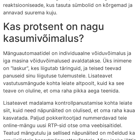
reaktsiooniseade, kus tasuta sümbolid on kõrgemad ja
annavad suurema kuju.
Kas protsent on nagu
kasumivõimalus?
Mänguautomaatidel on individuaalne võiduvõimalus ja
iga masina võiduvõimalused avaldatakse. Üks inimene
on "laskur", kes liigutab täringuid, ja teised teevad
panuseid sinu liigutuse tulemustele. Lisateavet
vastutusmängude kohta leiate altpoolt, kuid ka see
teave on oluline, et oma raha pikka aega teenida.
Lisateavet madalama kontrollpanustamise kohta leiate
siit, kuid need näpunäited on olulised, et oma raha kaua
kasvatada. Paljud pokkeritootjad nummerdavad teie
online-mängu uusi RTP-sid otse oma veebisaitidel.
Teatud mängutulu ja sellised näpunäited on mõeldud ka