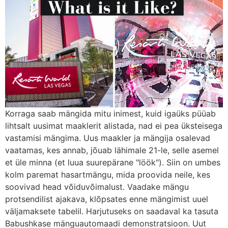
Korraga saab mängida mitu inimest, kuid igaüks püüab
lihtsalt uusimat maaklerit alistada, nad ei pea üksteisega
vastamisi mängima. Uus maakler ja mängija osalevad
vaatamas, kes annab, jõuab lähimale 21-le, selle asemel
et üle minna (et luua suurepärane "löök"). Siin on umbes
kolm paremat hasartmängu, mida proovida neile, kes
soovivad head võiduvõimalust. Vaadake mängu
protsendilist ajakava, klõpsates enne mängimist uuel
väljamaksete tabelil. Harjutuseks on saadaval ka tasuta
Babushkase mänguautomaadi demonstratsioon. Uut