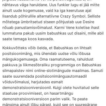
nähtavus väga haruldane. Uus funkier lugu ei jää mitte
ainult uude kogemusse, vaid ka iga keerutuse ajal
lisandub põhirullile alternatiivne Crazy Symbol. Selliste
mõtetega ümbritsetud stseen põhjustab uue Desire
nõuab panustamisvõimalust. Karmi Vene koletise ihast
lummatuna pakub uusim babushkas uut disaini, mille abil
saate temaga koos kasvada.
Kokkuvõtteks võib öelda, et Babushkas on lihtsalt
positsioonimäng, mis ühendab uudse võlu lõbusa
mängukogemusega. Oma raamatuteema, rahuldust
pakkuva ja liikmesõbraliku programmiga on Babushkas
silmapaistev nimi online-slotimängude maailmas. Samuti
saate suurendada positsioonimänguautomaadil
võiduvõimalusi, harjutades esmalt
demonstratsiooniversioonil. Kuigi olete huvitatud selle
staatuse proovimisest, on hasartmängu
demonstratsiooniversioon parim valik. Te peate
mängima ainult lõbu pärast, kuid see on suurepärane