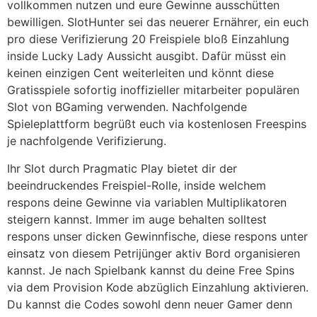
vollkommen nutzen und eure Gewinne ausschütten
bewilligen. SlotHunter sei das neuerer Ernährer, ein euch
pro diese Verifizierung 20 Freispiele bloß Einzahlung
inside Lucky Lady Aussicht ausgibt. Dafür müsst ein
keinen einzigen Cent weiterleiten und könnt diese
Gratisspiele sofortig inoffizieller mitarbeiter populären
Slot von BGaming verwenden. Nachfolgende
Spieleplattform begrüßt euch via kostenlosen Freespins
je nachfolgende Verifizierung.
Ihr Slot durch Pragmatic Play bietet dir der
beeindruckendes Freispiel-Rolle, inside welchem
respons deine Gewinne via variablen Multiplikatoren
steigern kannst. Immer im auge behalten solltest
respons unser dicken Gewinnfische, diese respons unter
einsatz von diesem Petrijünger aktiv Bord organisieren
kannst. Je nach Spielbank kannst du deine Free Spins
via dem Provision Kode abzüglich Einzahlung aktivieren.
Du kannst die Codes sowohl denn neuer Gamer denn