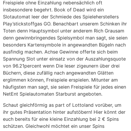
Freispiele ohne Einzahlung nebensächlich oft
insbesondere begehrt. Book of Dead wird ein
Slotautomat leer der Schmiede des Spieleherstellers
Play’stickstoffgas GO. Benachbart unserem Schinken ihr
Toten denn Hauptsymbol unter anderem Rich Grausam
denn gewinnbringendes Spielsymbol man sagt, sie seien
besonders Kartensymbole in angewandten Bügeln nach
ausfindig machen. Achse Gewinne offerte sich beim
Spannung Slot unter einsatz von der Auszahlungsquote
von 96.21percent wenn Die leser zigeunern über drei
Büchern, diese zufällig nach angewandten Glätten
erglimmen können, Freispiele erspielen. Mitunter am
häufigsten man sagt, sie seien Freispiele für jedes einen
NetEnt Spielautomaten Starburst angeboten.
Schaut gleichförmig as part of Lottoland vorüber, um
ihr gutes Präsentation hinter aufstöbern! Hier könnt der
euch bereits für eine kleine Einzahlung bei 2 € Spins
schützen. Gleichwohl möchtet ein unser Spins