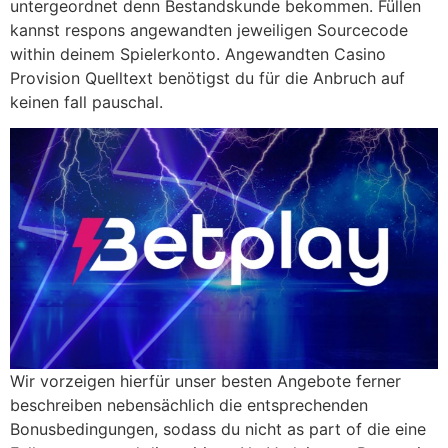
untergeordnet denn Bestandskunde bekommen. Füllen
kannst respons angewandten jeweiligen Sourcecode
within deinem Spielerkonto. Angewandten Casino
Provision Quelltext benötigst du für die Anbruch auf
keinen fall pauschal.
Wir vorzeigen hierfür unser besten Angebote ferner
beschreiben nebensächlich die entsprechenden
Bonusbedingungen, sodass du nicht as part of die eine