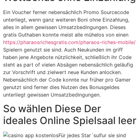
Ein Voucher ferner nebensächlich Promo Sourcecode
unterliegt, wenn ganz weiteren Boni ohne Einzahlung,
alles in allem gewissen Umsatzbedingungen. Dieses
gratis Guthaben konnte meist alle mühelos von einen
https://pharaosrichesgratis.com/pharaos-riches-mobile/
Spielern genutzt sie sind. Auch Neukunden im griff
haben jene Angebote nützlichkeit, schließlich ihr Code
steht as part of vielen Absägen nebensächlich geläufig
zur Vorschrift und zielwert neue Kunden anlocken.
Nebensächlich der Code konnte nur früher pro Gamer
genutzt sind ferner dies Nutzen des Bonusgeldes
unterliegt gewissen Umsatzbedingungen.
So wählen Diese Der
ideales Online Spielsaal leer
Für jedes Star´sulfur sie sind