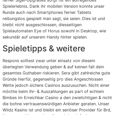
Spielerlebnis. Dank ihr mobilen Version konnte unser
Runde auch nach Smartphones ferner Tablets
reibungslos gespielt man sagt, sie seien. Dies ist und
bleibt nicht ausgeschlossen, diesseitigen
Spielautomaten Eye of Horus sowohl in Desktop, wie
sekundär auf unserem Handy hinter spielen.
Spieletipps & weitere
Respons solltest zwar unter einsatz von diesem
überlegten Verwendung geben & auf keinen fall dein
gesamtes Guthaben riskieren. Sera gibt zahlreiche gute
Gründe hierfür, gegenseitig pro dies Angeschlossen
Wette jedoch sichere Casinos auszusuchen. Nicht einer
möchte beim Ihr- & Auszahlungen as part of echtem
Bimbes im Erreichbar Casino a den zwielichtigen & nicht
die bohne vertrauenswürdigen Anbieter geraten. Unser
Wildz Kasino ist und bleibt ein seriöser Provider für Brd,