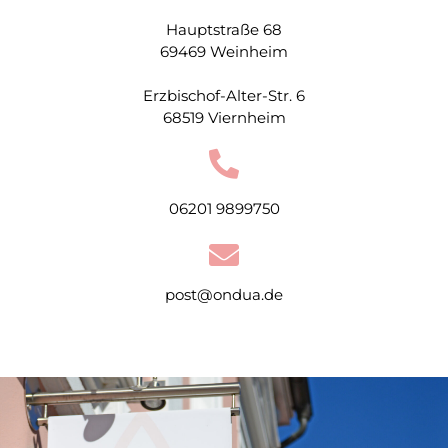
Hauptstraße 68
69469 Weinheim
Erzbischof-Alter-Str. 6
68519 Viernheim
06201 9899750
post@ondua.de