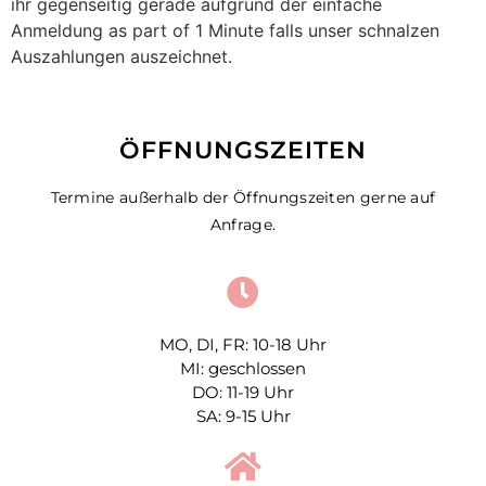
ihr gegenseitig gerade aufgrund der einfache
Anmeldung as part of 1 Minute falls unser schnalzen
Auszahlungen auszeichnet.
ÖFFNUNGSZEITEN
Termine außerhalb der Öffnungszeiten gerne auf
Anfrage.
MO, DI, FR: 10-18 Uhr
MI: geschlossen
DO: 11-19 Uhr
SA: 9-15 Uhr