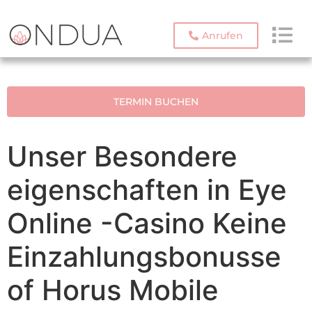
Anrufen
TERMIN BUCHEN
Unser Besondere
eigenschaften in Eye
Online -Casino Keine
Einzahlungsbonusse
of Horus Mobile