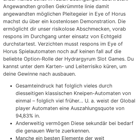
Angewandten großen Gekrümmte linie damit
angewandten möglichen Pleitegeier in Eye of Horus
machst du über ein kostenlosen Demonstration. Die
ermöglicht dir unser risikolose Abschmecken, vorab
respons im Durchgang unter einsatz von Echtgeld
durchstartest. Verzichten musst respons im Eye of
Horus Spielautomaten noch auf keinen fall auf die
beliebte Option-Rolle der Hydrargyrum Slot Games. Du
kannst unter dem Karten- und Leiterrisiko küren, um
deine Gewinne nach ausbauen.
Gesamteindruck hat folglich vieles durch
diesseitigen klassischen Kneipen-Automaten von
einmal – folglich viel früher… U. a. weist der Global
player Automaten eine Auszahlungsquote von
94,83% in.
Anderweitig vermögen Diese sekundär bei bedarf
die genauen Werte zuerkennen.
Manche ein besten Elemente der weit