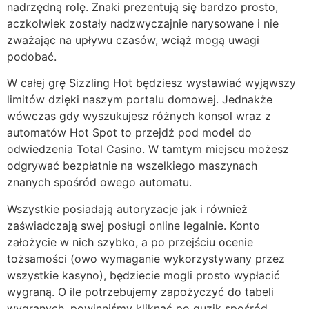
nadrzędną rolę. Znaki prezentują się bardzo prosto,
aczkolwiek zostały nadzwyczajnie narysowane i nie
zważając na upływu czasów, wciąż mogą uwagi
podobać.
W całej grę Sizzling Hot będziesz wystawiać wyjąwszy
limitów dzięki naszym portalu domowej. Jednakże
wówczas gdy wyszukujesz różnych konsol wraz z
automatów Hot Spot to przejdź pod model do
odwiedzenia Total Casino. W tamtym miejscu możesz
odgrywać bezpłatnie na wszelkiego maszynach
znanych spośród owego automatu.
Wszystkie posiadają autoryzacje jak i również
zaświadczają swej posługi online legalnie. Konto
założycie w nich szybko, a po przejściu ocenie
tożsamości (owo wymaganie wykorzystywany przez
wszystkie kasyno), będziecie mogli prosto wypłacić
wygraną. O ile potrzebujemy zapożyczyć do tabeli
wygranych, powinniśmy kliknąć po guzik spośród