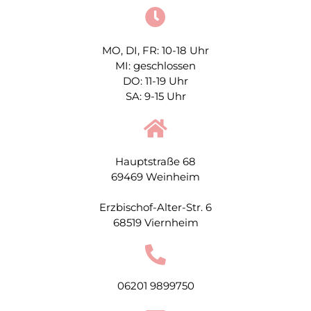
MO, DI, FR: 10-18 Uhr
MI: geschlossen
DO: 11-19 Uhr
SA: 9-15 Uhr
Hauptstraße 68
69469 Weinheim
Erzbischof-Alter-Str. 6
68519 Viernheim
06201 9899750