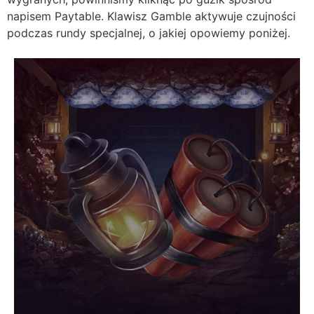
napisem Paytable. Klawisz Gamble aktywuje czujności
podczas rundy specjalnej, o jakiej opowiemy poniżej.