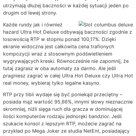
utrzymają dłużej baczności w każdej sytuacji jeden po
drugim od lewej strony.
Każde rundy jak i również
hazard Ultra Hot Deluxe odbywają baczności zgodnie z
losowością RTP w stopniu ponad 100,17%. Dzięki
ekranie widoczna jest całkowita cena trafionych
kompozycji wraz z stosownym podświetleniem
wygrywających kreski. Równocześnie nie zapomnij, że
tutaj zagrasz w oba automaty za darmo. Ale jeśli
pragniesz zagrać w całej Ultra Hot Deluxe czy Ultra Hot
real money, wybieraj tylko legalne kasyno.
RTP przy tibii wydaje się być poniekąd przeciętny –
posiada mąż wartość 95,66%, innymi słowy nieznacznie
skromniej, niźli sięga ruch dla gracza w dominującej
ilości komputerów rodzaju jednoręki bandzior. Jeśli
szukacie konsol z lepszym RTP, możecie zagrać na
przykład po Mega Joker ze studia NetEnt, posiadający