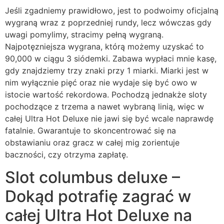
Jeśli zgadniemy prawidłowo, jest to podwoimy oficjalną
wygraną wraz z poprzedniej rundy, lecz wówczas gdy
uwagi pomylimy, stracimy pełną wygraną.
Najpotęzniejsza wygrana, którą możemy uzyskać to
90,000 w ciągu 3 siódemki. Zabawa wypłaci mnie kasę,
gdy znajdziemy trzy znaki przy 1 miarki. Miarki jest w
nim wyłącznie pięć oraz nie wydaje się być owo w
istocie wartość rekordowa.
Pochodzą jednakże sloty
pochodzące z trzema a nawet wybraną linią, więc w
całej Ultra Hot Deluxe nie jawi się być wcale naprawdę
fatalnie. Gwarantuje to skoncentrować się na
obstawianiu oraz gracz w całej mig zorientuje
baczności, czy otrzyma zapłatę.
Slot columbus deluxe –
Dokąd potrafię zagrać w
całej Ultra Hot Deluxe na