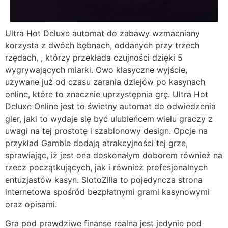
Ultra Hot Deluxe automat do zabawy wzmacniany
korzysta z dwóch bębnach, oddanych przy trzech
rzędach, , którzy przekłada czujności dzięki 5
wygrywających miarki. Owo klasyczne wyjście,
używane już od czasu zarania dziejów po kasynach
online, które to znacznie uprzystępnia grę. Ultra Hot
Deluxe Online jest to świetny automat do odwiedzenia
gier, jaki to wydaje się być ulubieńcem wielu graczy z
uwagi na tej prostotę i szablonowy design. Opcje na
przykład Gamble dodają atrakcyjności tej grze,
sprawiając, iż jest ona doskonałym doborem również na
rzecz początkujących, jak i również profesjonalnych
entuzjastów kasyn. SlotoZilla to pojedyncza strona
internetowa spośród bezpłatnymi grami kasynowymi
oraz opisami.
Gra pod prawdziwe finanse realna jest jedynie pod