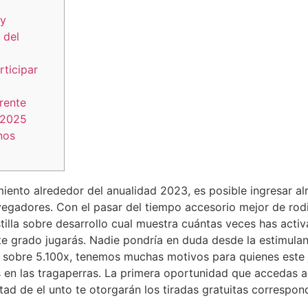
 y
 del
ticipar
rente
 2025
nos
iento alrededor del anualidad 2023, es posible ingresar a
avegadores. Con el pasar del tiempo accesorio mejor de rodi
illa sobre desarrollo cual muestra cuántas veces has activ
te grado jugarás.
Nadie pondrí­a en duda desde la estimulan
sobre 5.100x, tenemos muchas motivos para quienes este 
 en las tragaperras. La primera oportunidad que accedas 
stad de el unto te otorgarán los tiradas gratuitas correspond