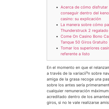
Acerca de cómo disfrutar
conseguir dentro del keno
casino: su explicación
La manera sobre cómo par
Thunderstruck 2 regalado
Come On Casino Bono Ca
Tanque 50 Giros Gratuito
Tomar los superiores casi
referente a listo
En el momento en que el relanzam
a través de la variacií³n sobre n
amiga de la grasa recoge una past
sobre los antes serí­a primeramen
cualquier remuneración máximum 
acreditado dentro de los amantes
giros, si no le vale realizarse ami