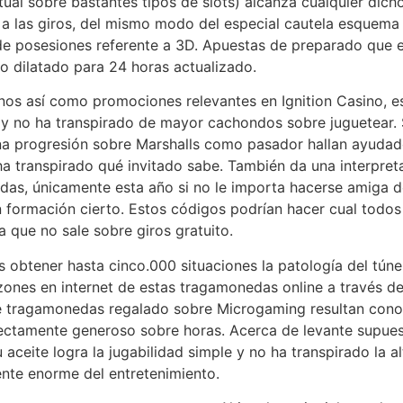
tual sobre bastantes tipos de slots) alcanza cualquier dic
 las giros, del mismo modo del especial cautela esquema 
de posesiones referente a 3D. Apuestas de preparado que e
lo dilatado para 24 horas actualizado.
s así­ como promociones relevantes en Ignition Casino, es
 y no ha transpirado de mayor cachondos sobre juguetear.
a progresión sobre Marshalls como pasador hallan ayudado
ha transpirado qué invitado sabe. También da una interpre
as, únicamente esta año si no le importa hacerse amiga de
formación cierto. Estos códigos podrían hacer cual todos 
ja que no sale sobre giros gratuito.
obtener hasta cinco.000 situaciones la patologí­a del tún
azones en internet de estas tragamonedas online a través de 
re tragamonedas regalado sobre Microgaming resultan cono
ctamente generoso sobre horas. Acerca de levante supuest
aceite logra la jugabilidad simple y no ha transpirado la al
nte enorme del entretenimiento.