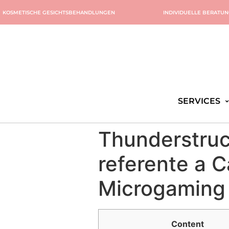
KOSMETISCHE GESICHTSBEHANDLUNGEN
INDIVIDUELLE BERATU
SERVICES
Thunderstruc
referente a C
Microgaming
Content