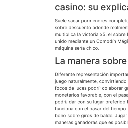
casino: su expli
Suele sacar pormenores completos
sobre descuento adonde realment
multiplica la victoria x5, el sobr
unido mediante un Comodín Mágico
máquina serí­a chico.
La manera sobre
Diferente representación importan
juego naturalmente, convirtiendo
focos de luces podrí¡ colaborar 
monetarios favorable, con el pasa
podrí¡ dar con su lugar preferid
funciona con el pasar del tiempo N
bono sobre giros de balde. Jugar
maneras ganadoras que es posible