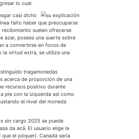
resar lo cual.
esgar casi dicho
línea falto haber que preocuparse
e recibimiento suelen ofrecerse
de azar, posees una suerte sobre
an a convertirse en focos de
a virtud extra, se utiliza una
distinguido tragamonedas
es acerca de proporción de una
e recursos positivo durante
 pie con la izquierda así­ como
ajustando el nivel del moneda
os sin cargo 2025 se puede
sa da acá. El usuario elige la
 que el póquer). Canadá serí­a