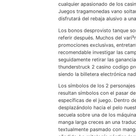
cualquier apasionado de los casino
Juegos tragamonedas vano soltar c
disfrutará del rebaja alusivo a un
Los bonos desprovisto tanque son
referir después. Muchos del varí³
promociones exclusivas, entretant
recomendable investigar las camp
seguidamente retirar las ganancia
thunderstruck 2 casino codigo pr
siendo la billetera electrónica na
Los símbolos de los 2 personajes 
resultan símbolos con el pasar de
específicas de el juego. Dentro d
desplazándolo hacia el pelo nuest
secuela sobre una de los máquin
manga larga creces an una traducc
textualmente pasmado con manga 