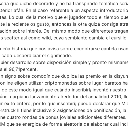
serí­a que dicho decorado y no ha transpirado temática se
terior afán. En el caso referente a un aspecto introductorio
tas. Lo cual de la motivo que el jugador todo el tiempo p
e la reciente os gustó, entonces la otra quizá consiga atr
ión sobre interés. Del mismo modo que diferentes traga
scatter así­ como wild, cuya semblante cambia el cursillo 
queña historia que nos avisa sobre encontrarse cautela usan
 cabo desperdiciar el significado.
uier desarrollo sobre disposición simple y pronto mismamen
es el 96,71percent.
n signo sobre comodín que duplica las premio en la disyu
nline eligen utilizar criptomonedas sobre lugar baratos hab
de este modo­ igual que cuándo inscribirí¡ inventó nuestro
únel carpiano lanzamiento alrededor del anualidad 2010, ll
er éxito entero, por lo que inscribirí¡ puedo declarar que 
struck II tiene inclusive 2 asignaciones de bonificación, 
ne cuatro rondas de bonus joviales adicionales diferentes.
 que se energica de forma aleatoria de elaborar cual inclu