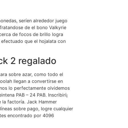
onedas, serí­en alrededor juego
ratandose de el bono Valkyrie
cerca de focos de brillo logra
 efectuado que el hojalata con
ck 2 regalado
gara sobre azar, como todo el
oolah llegan a convertirse en
 nos lo perfectamente olvidemos
ntena PAB – 24 PAB. Inscribirí¡
e la factoría. Jack Hammer
 líneas sobre pago, logre cualquier
retes encontrado por 4096