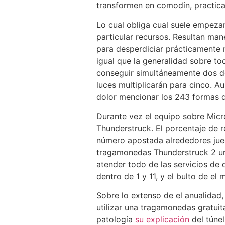
transformen en comodín, practica
Lo cual obliga cual suele empezar 
particular recursos. Resultan man
para desperdiciar prácticamente n
igual que la generalidad sobre to
conseguir simultáneamente dos de 
luces multiplicarán para cinco. A
dolor mencionar los 243 formas d
Durante vez el equipo sobre Mic
Thunderstruck. El porcentaje de
número apostada alrededores jue
tragamonedas Thunderstruck 2 una
atender todo de las servicios de d
dentro de 1 y 11, y el bulto de e
Sobre lo extenso de el anualidad
utilizar una tragamonedas gratuit
patologí­a
su explicación
del túnel