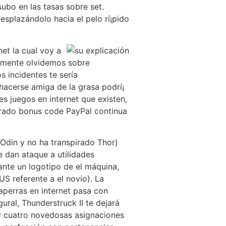
subo en las tasas sobre set.
esplazándolo hacia el pelo rí¡pido
et la cual voy a
ctamente olvidemos sobre
 incidentes te serí­a
hacerse amiga de la grasa podrí¡
es juegos en internet que existen,
irado bonus code PayPal continua
 Odin y no ha transpirado Thor)
e dan ataque a utilidades
ante un logotipo de el máquina,
S referente a el novio). La
perras en internet pasa con
ral, Thunderstruck II te dejará
y cuatro novedosas asignaciones