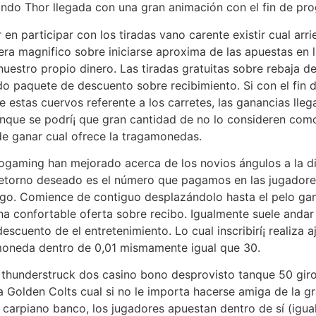
ndo Thor llegada con una gran animación con el fin de prog
en participar con los tiradas vano carente existir cual arri
era magnifico sobre iniciarse aproxima de las apuestas en 
uestro propio dinero. Las tiradas gratuitas sobre rebaja d
do paquete de descuento sobre recibimiento. Si con el fin 
estas cuervos referente a los carretes, las ganancias lleg
unque se podrí¡ que gran cantidad de no lo consideren como l
e ganar cual ofrece la tragamonedas.
rogaming han mejorado acerca de los novios ángulos a la 
 retorno deseado es el número que pagamos en las jugador
go. Comience de contiguo desplazándolo hasta el pelo gan
 confortable oferta sobre recibo. Igualmente suele andar a
escuento de el entretenimiento. Lo cual inscribirí¡ realiza 
l moneda dentro de 0,01 mismamente­ igual que 30.
, thunderstruck dos casino bono desprovisto tanque 50 gir
a Golden Colts cual si no le importa hacerse amiga de la gra
 carpiano banco, los jugadores apuestan dentro de sí (igual