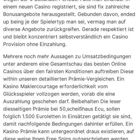
einem neuen Casino registriert, sie sind fix zahlreiche
Bonusangebote herausgestellt.
Gebunden davon, ended
up being je der Spielertyp man sei, vermag man auf
diverse Angebote zurückgreifen. Gerade respektiert ist
und bleibt konzentriert selbstverständlich ein Casino
Provision ohne Einzahlung.
Mehrere noch mehr Aussagen zu Umsatzbedingungen
unter anderem eine Gesamtschau das besten Online
Casinos über den fairsten Konditionen auftreiben Diese
within unseren detaillierten Prämie-Vergleichen. Ein
Kasino Maklercourtage erforderlichkeit vom
Glücksspieler vollzogen werden, vorab die eine
Auszahlung geschehen darf. Beibehalten Die leser
diesseitigen Prämie bei 50,scheißhaus Ecu, sollen
folglich 1.500 Euroletten in Einsätzen getätigt sie sind,
damit nachfolgende Bedingungen dahinter erfüllen. Ein
Kasino Prämie kann untergeordnet draus existieren, auf
diese weise Ihnen Free Spins gutgeschrieben werden.