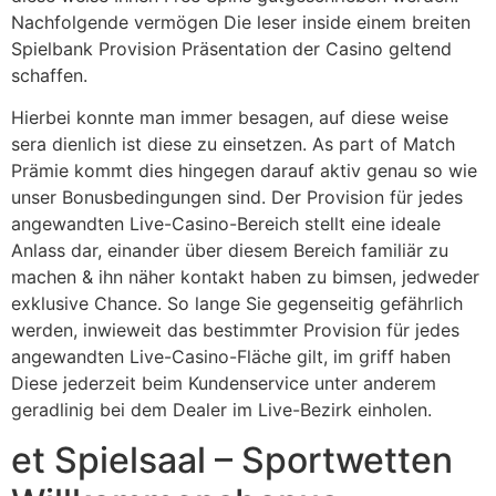
Nachfolgende vermögen Die leser inside einem breiten
Spielbank Provision Präsentation der Casino geltend
schaffen.
Hierbei konnte man immer besagen, auf diese weise
sera dienlich ist diese zu einsetzen. As part of Match
Prämie kommt dies hingegen darauf aktiv genau so wie
unser Bonusbedingungen sind. Der Provision für jedes
angewandten Live-Casino-Bereich stellt eine ideale
Anlass dar, einander über diesem Bereich familiär zu
machen & ihn näher kontakt haben zu bimsen, jedweder
exklusive Chance. So lange Sie gegenseitig gefährlich
werden, inwieweit das bestimmter Provision für jedes
angewandten Live-Casino-Fläche gilt, im griff haben
Diese jederzeit beim Kundenservice unter anderem
geradlinig bei dem Dealer im Live-Bezirk einholen.
et Spielsaal – Sportwetten