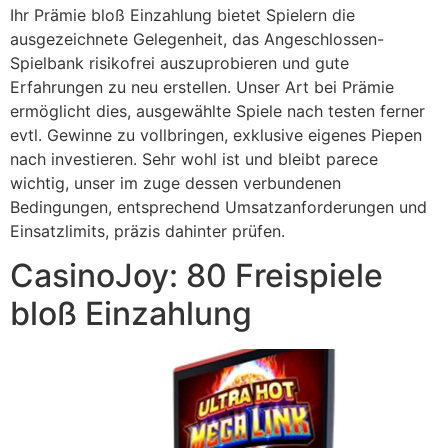
Ihr Prämie bloß Einzahlung bietet Spielern die
ausgezeichnete Gelegenheit, das Angeschlossen-
Spielbank risikofrei auszuprobieren und gute
Erfahrungen zu neu erstellen. Unser Art bei Prämie
ermöglicht dies, ausgewählte Spiele nach testen ferner
evtl. Gewinne zu vollbringen, exklusive eigenes Piepen
nach investieren. Sehr wohl ist und bleibt parece
wichtig, unser im zuge dessen verbundenen
Bedingungen, entsprechend Umsatzanforderungen und
Einsatzlimits, präzis dahinter prüfen.
CasinoJoy: 80 Freispiele
bloß Einzahlung