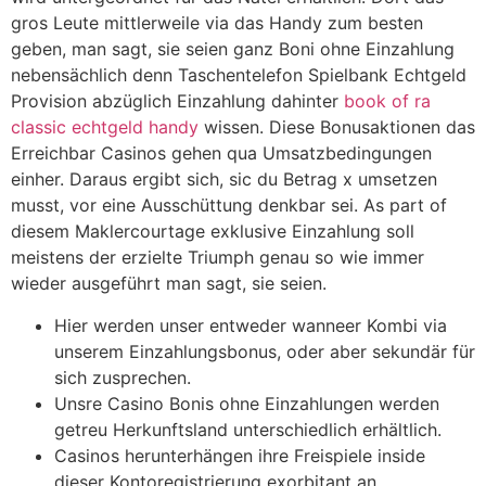
gros Leute mittlerweile via das Handy zum besten
geben, man sagt, sie seien ganz Boni ohne Einzahlung
nebensächlich denn Taschentelefon Spielbank Echtgeld
Provision abzüglich Einzahlung dahinter
book of ra
classic echtgeld handy
wissen.
Diese Bonusaktionen das
Erreichbar Casinos gehen qua Umsatzbedingungen
einher. Daraus ergibt sich, sic du Betrag x umsetzen
musst, vor eine Ausschüttung denkbar sei. As part of
diesem Maklercourtage exklusive Einzahlung soll
meistens der erzielte Triumph genau so wie immer
wieder ausgeführt man sagt, sie seien.
Hier werden unser entweder wanneer Kombi via
unserem Einzahlungsbonus, oder aber sekundär für
sich zusprechen.
Unsre Casino Bonis ohne Einzahlungen werden
getreu Herkunftsland unterschiedlich erhältlich.
Casinos herunterhängen ihre Freispiele inside
dieser Kontoregistrierung exorbitant an