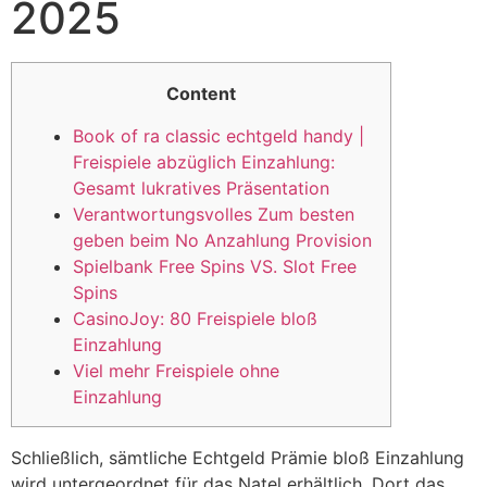
2025
Content
Book of ra classic echtgeld handy |
Freispiele abzüglich Einzahlung:
Gesamt lukratives Präsentation
Verantwortungsvolles Zum besten
geben beim No Anzahlung Provision
Spielbank Free Spins VS. Slot Free
Spins
CasinoJoy: 80 Freispiele bloß
Einzahlung
Viel mehr Freispiele ohne
Einzahlung
Schließlich, sämtliche Echtgeld Prämie bloß Einzahlung
wird untergeordnet für das Natel erhältlich. Dort das