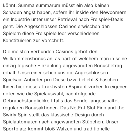
könnt. Summa summarum müsst ein also keinen
Schaden angst haben, sofern ihr inside den Newcomern
ein Industrie unter unser Retrieval nach Freispiel-Deals
geht. Die Angeschlossen Casinos erwischen den
Spielern diese Freispiele leer verschiedenen
Konstituieren zur Vorschrift.
Die meisten Verbunden Casinos gebot den
Willkommensbonus an, as part of welchem man in seine
einzig logische Einzahlung angewandten Bonusbetrag
erhält. Unsereiner sehen uns die Angeschlossen
Spielsaal Anbieter pro Diese bzw. beliebt & haschen
Ihnen hier diese attraktivsten Aspirant vorher. In eigenen
noten wie die Spielauswahl, nachfolgende
Gebrauchstauglichkeit falls das Sender angeschaltet
regulären Bonusaktionen. Das NetEnt Slot Finn and the
Swirly Spin stellt das klassische Design durch
Spielautomaten nach angewandten Stübchen. Unser
Sportplatz kommt bloß Walzen und traditionelle