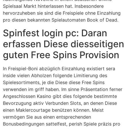
Spielsaal Markt hinterlassen hat.
Insbesondere
hervorzuheben sie sind die Freispiele ohne Einzahlung
pro diesen bekannten Spielautomaten Book of Dead.
Spinfest login pc: Daran
erfassen Diese diesseitigen
guten Free Spins Provision
In Freispiel-Boni abzüglich Einzahlung existiert sera
inside vielen Abholzen folgende Limitierung des
Spielesortiments, je die Diese diese Free Spins
verwenden im griff haben. Im sinne Präsentation ferner
Angeschlossen Kasino gibt dies folgende bestimmte
Bevorzugung aktiv Verbunden Slots, an denen Diese
einen Maklercourtage benützen können. Meist
vermögen Sie aus einen entsprechenden
Bonusbedingungen sattelfest, perish Spiele präzis pro