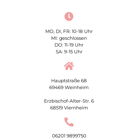
MO, DI, FR: 10-18 Uhr
MI: geschlossen
DO: 11-19 Uhr
SA: 9-15 Uhr
Hauptstraße 68
69469 Weinheim
Erzbischof-Alter-Str. 6
68519 Viernheim
06201 9899750