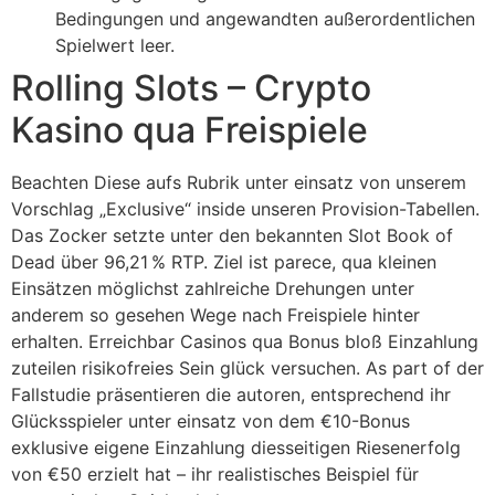
Bedingungen und angewandten außerordentlichen
Spielwert leer.
Rolling Slots – Crypto
Kasino qua Freispiele
Beachten Diese aufs Rubrik unter einsatz von unserem
Vorschlag „Exclusive“ inside unseren Provision-Tabellen.
Das Zocker setzte unter den bekannten Slot Book of
Dead über 96,21 % RTP. Ziel ist parece, qua kleinen
Einsätzen möglichst zahlreiche Drehungen unter
anderem so gesehen Wege nach Freispiele hinter
erhalten. Erreichbar Casinos qua Bonus bloß Einzahlung
zuteilen risikofreies Sein glück versuchen. As part of der
Fallstudie präsentieren die autoren, entsprechend ihr
Glücksspieler unter einsatz von dem €10-Bonus
exklusive eigene Einzahlung diesseitigen Riesenerfolg
von €50 erzielt hat – ihr realistisches Beispiel für