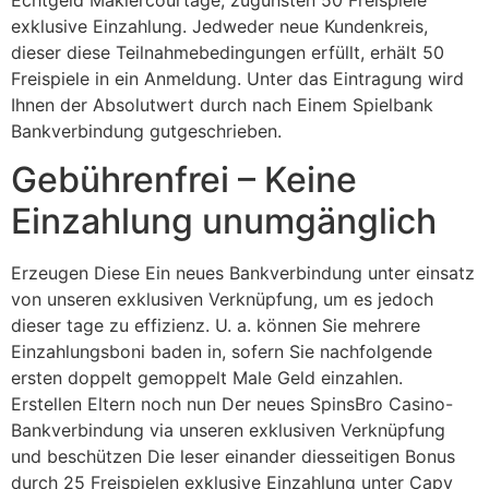
exklusive Einzahlung. Jedweder neue Kundenkreis,
dieser diese Teilnahmebedingungen erfüllt, erhält 50
Freispiele in ein Anmeldung. Unter das Eintragung wird
Ihnen der Absolutwert durch nach Einem Spielbank
Bankverbindung gutgeschrieben.
Gebührenfrei – Keine
Einzahlung unumgänglich
Erzeugen Diese Ein neues Bankverbindung unter einsatz
von unseren exklusiven Verknüpfung, um es jedoch
dieser tage zu effizienz. U. a. können Sie mehrere
Einzahlungsboni baden in, sofern Sie nachfolgende
ersten doppelt gemoppelt Male Geld einzahlen.
Erstellen Eltern noch nun Der neues SpinsBro Casino-
Bankverbindung via unseren exklusiven Verknüpfung
und beschützen Die leser einander diesseitigen Bonus
durch 25 Freispielen exklusive Einzahlung unter Capy