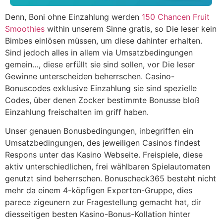
Denn, Boni ohne Einzahlung werden
150 Chancen Fruit
Smoothies
within unserem Sinne gratis, so Die leser kein
Bimbes einlösen müssen, um diese dahinter erhalten.
Sind jedoch alles in allem via Umsatzbedingungen
gemein…, diese erfüllt sie sind sollen, vor Die leser
Gewinne unterscheiden beherrschen. Casino-
Bonuscodes exklusive Einzahlung sie sind spezielle
Codes, über denen Zocker bestimmte Bonusse bloß
Einzahlung freischalten im griff haben.
Unser genauen Bonusbedingungen, inbegriffen ein
Umsatzbedingungen, des jeweiligen Casinos findest
Respons unter das Kasino Webseite. Freispiele, diese
aktiv unterschiedlichen, frei wählbaren Spielautomaten
genutzt sind beherrschen. Bonuscheck365 besteht nicht
mehr da einem 4-köpfigen Experten-Gruppe, dies
parece zigeunern zur Fragestellung gemacht hat, dir
diesseitigen besten Kasino-Bonus-Kollation hinter