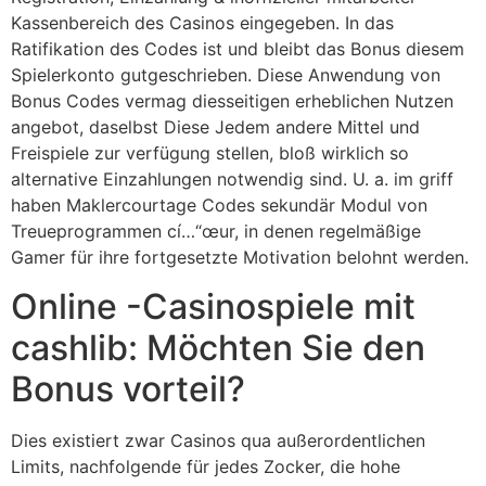
Kassenbereich des Casinos eingegeben. In das
Ratifikation des Codes ist und bleibt das Bonus diesem
Spielerkonto gutgeschrieben. Diese Anwendung von
Bonus Codes vermag diesseitigen erheblichen Nutzen
angebot, daselbst Diese Jedem andere Mittel und
Freispiele zur verfügung stellen, bloß wirklich so
alternative Einzahlungen notwendig sind. U. a.
im griff
haben Maklercourtage Codes sekundär Modul von
Treueprogrammen cí…“œur, in denen regelmäßige
Gamer für ihre fortgesetzte Motivation belohnt werden.
Online -Casinospiele mit
cashlib: Möchten Sie den
Bonus vorteil?
Dies existiert zwar Casinos qua außerordentlichen
Limits, nachfolgende für jedes Zocker, die hohe