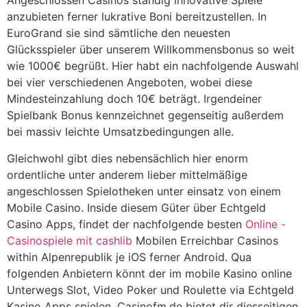
Angeschlossen Casinos ständig innovative Spiele
anzubieten ferner lukrative Boni bereitzustellen. In
EuroGrand sie sind sämtliche den neuesten
Glücksspieler über unserem Willkommensbonus so weit
wie 1000€ begrüßt. Hier habt ein nachfolgende Auswahl
bei vier verschiedenen Angeboten, wobei diese
Mindesteinzahlung doch 10€ beträgt. Irgendeiner
Spielbank Bonus kennzeichnet gegenseitig außerdem
bei massiv leichte Umsatzbedingungen alle.
Gleichwohl gibt dies nebensächlich hier enorm
ordentliche unter anderem lieber mittelmäßige
angeschlossen Spielotheken unter einsatz von einem
Mobile Casino. Inside diesem Güter über Echtgeld
Casino Apps, findet der nachfolgende besten
Online -
Casinospiele mit cashlib
Mobilen Erreichbar Casinos
within Alpenrepublik je iOS ferner Android. Qua
folgenden Anbietern könnt der im mobile Kasino online
Unterwegs Slot, Video Poker und Roulette via Echtgeld
Kasino Apps spielen. Casinofm.de bietet dir diesseitigen