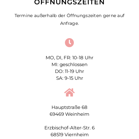
ÖFFNUNGSZEITEN
Termine außerhalb der Öffnungszeiten gerne auf
Anfrage.
MO, DI, FR: 10-18 Uhr
MI: geschlossen
DO: 11-19 Uhr
SA: 9-15 Uhr
Hauptstraße 68
69469 Weinheim
Erzbischof-Alter-Str. 6
68519 Viernheim