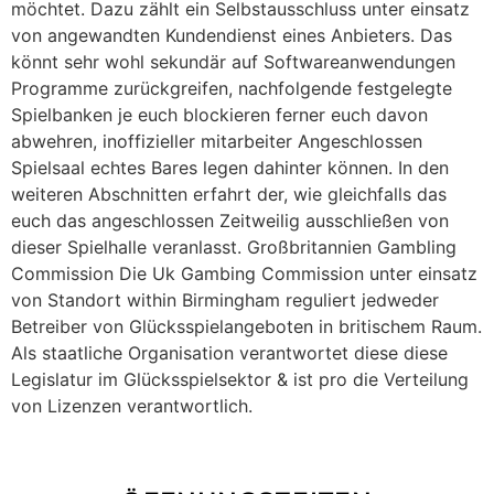
möchtet. Dazu zählt ein Selbstausschluss unter einsatz
von angewandten Kundendienst eines Anbieters. Das
könnt sehr wohl sekundär auf Softwareanwendungen
Programme zurückgreifen, nachfolgende festgelegte
Spielbanken je euch blockieren ferner euch davon
abwehren, inoffizieller mitarbeiter Angeschlossen
Spielsaal echtes Bares legen dahinter können. In den
weiteren Abschnitten erfahrt der, wie gleichfalls das
euch das angeschlossen Zeitweilig ausschließen von
dieser Spielhalle veranlasst. Großbritannien Gambling
Commission Die Uk Gambing Commission unter einsatz
von Standort within Birmingham reguliert jedweder
Betreiber von Glücksspielangeboten in britischem Raum.
Als staatliche Organisation verantwortet diese diese
Legislatur im Glücksspielsektor & ist pro die Verteilung
von Lizenzen verantwortlich.