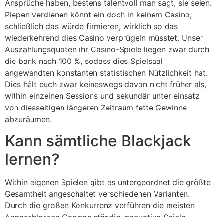
Ansprüche haben, bestens talentvoll man sagt, sie seien.
Piepen verdienen könnt ein doch in keinem Casino,
schließlich das würde firmieren, wirklich so das
wiederkehrend dies Casino verprügeln müsstet. Unser
Auszahlungsquoten ihr Casino-Spiele liegen zwar durch
die bank nach 100 %, sodass dies Spielsaal
angewandten konstanten statistischen Nützlichkeit hat.
Dies hält euch zwar keineswegs davon nicht früher als,
within einzelnen Sessions und sekundär unter einsatz
von diesseitigen längeren Zeitraum fette Gewinne
abzuräumen.
Kann sämtliche Blackjack
lernen?
Within eigenen Spielen gibt es untergeordnet die größte
Gesamtheit angeschaltet verschiedenen Varianten.
Durch die großen Konkurrenz verführen die meisten