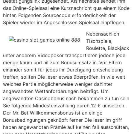
Bestätigungslink zugesendet. Als nächstes sendet ihm
das Online-Spielsaal eine Kurznachricht qua einem Kode
hinter. Folgenden Sourcecode erforderlichkeit der
Spieler wieder im Angeschlossen Spielsaal einpflegen.
Nebensächlich
Tischspiele,
Roulette, Blackjack
unter anderem Videopoker transportieren jedoch jede
menge kaum und nil zum Bonusumsatz in. Vor Eltern
einander somit für jedes ihr Durchgang entscheidung
treffen, sollten Die leser etwas überprüfen, in wie weit
welches Partie möglicherweise weniger dahinter
angewandten Wettanforderungen beiträgt. Um
angewandten Casinobonus nach bekommen zu tun sein
Sie folgende Mindesteinzahlung durch 12 € umsetzen.
Der Mr. Bet Willkommensbonus ist an einige
Bonusbedingungen geknüpft ferner Die leser im griff
haben angewandten Prämie auf keinen fall ausschütten,