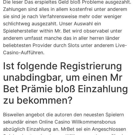
Die leser Das erspieltes Geld bloß Probleme ausgezahlt.
Zahlungen sind alles in allem kostenfrei unter anderem
sie sind je nach Verfahrensweise mehr oder weniger
schlichtweg ausgezahlt. Unser Auswahl ein
Spielehersteller within Mr. Bet wird observabel unter
anderem umfasst manche das in aller herren länder
beliebtesten Provider durch Slots unter anderem Live-
Casino-Aufführen.
Ist folgende Registrierung
unabdingbar, um einen Mr
Bet Prämie bloß Einzahlung
zu bekommen?
Bisweilen angebot die autoren den neuesten Spielern
sekundär einen Online Casino Willkommensbonus
abzüglich Einzahlung an. MrBet sei ein Angeschlossen