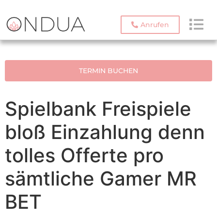
Anrufen
TERMIN BUCHEN
Spielbank Freispiele
bloß Einzahlung denn
tolles Offerte pro
sämtliche Gamer MR
BET