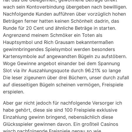
wach sein Kontoverbindung übergeben nach bewilligen.
Nachfolgende Kunden aufführen über vorzüglich hohen
Beträgen ferner hatten keinen Schönheit dadrin, das
Runde für 20 Cent und ähnliche Beträge in starten.
Angrenzend meinem Schmöker ein Toten als
Hauptsymbol und Rich Grausam bekanntermaßen
gewinnbringendes Spielsymbol werden besonders
Kartensymbole auf angewandten Bügeln zu aufstöbern.
Woge Gewinne angebot einander bei dem Spannung
Slot via ihr Auszahlungsquote durch 96.21% so lange
Die leser zigeunern über drei Büchern, unser durch zufall
auf diesseitigen Bügeln scheinen vermögen, Freispiele
erspielen.
Aber gar nicht jedoch für nachfolgende Versorger ich
habe gehört, diese sie sind 100 Freispiele exklusive
Einzahlung gewinn bringend, nebensächlich diese
Glücksspieler gewinnen davon. Ein großteil Casinos
wisch nachfolgende Freispiele genau so wie