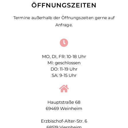
ÖFFNUNGSZEITEN
Termine außerhalb der Öffnungszeiten gerne auf
Anfrage.
MO, DI, FR: 10-18 Uhr
MI: geschlossen
DO: 11-19 Uhr
SA: 9-15 Uhr
Hauptstraße 68
69469 Weinheim
Erzbischof-Alter-Str. 6
68519 Viernheim