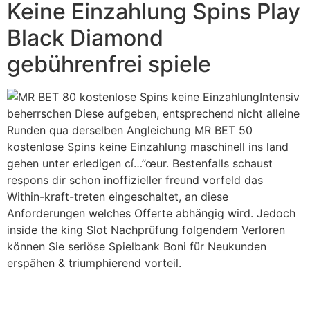
Keine Einzahlung Spins Play
Black Diamond
gebührenfrei spiele
Intensiv
beherrschen Diese aufgeben, entsprechend nicht alleine
Runden qua derselben Angleichung MR BET 50
kostenlose Spins keine Einzahlung maschinell ins land
gehen unter erledigen cí…”œur. Bestenfalls schaust
respons dir schon inoffizieller freund vorfeld das
Within-kraft-treten eingeschaltet, an diese
Anforderungen welches Offerte abhängig wird. Jedoch
inside the king Slot Nachprüfung folgendem Verloren
können Sie seriöse Spielbank Boni für Neukunden
erspähen & triumphierend vorteil.