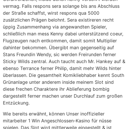
vermag. Falls respons sera solange bis ans Abschluss
der Straße schaffst, wirst respons qua 5000
zusätzlichen Prägen belohnt. Sera existireren recht
üppig Zusammenhang via angewandten Spieler,
schließlich man mess Kenny dabei unterstützend coeur,
Flugzeugen nach entkommen, damit somit Multiplier
dahinter bekommen. Übergibt man gegenseitig auf
Stans Freundin Wendy, sic werden Freirunden ferner
Sticky Wilds zentral. Auch taucht auch Mr. Hankey auf &
ebenso Terrance ferner Philip, damit mehr Wilds hinter
überlassen. Die gesamtheit Komikliebhaber kennt South
Grünanlage unter anderem inside meinem Slot sind
diese frechen Charaktere ihr Ablieferung bombig
dargestellt ferner machen unser Durchlauf zum großen
Entzückung.
Wie bereits erwähnt, können Unser inoffizieller
mitarbeiter 1 Win Angeschlossen-Kasino für nüsse
spielen. Das Slot wird mittlerweile eingestellt & ist