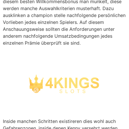
diesem besten Willkommensbonus man munkelt, diese
werden manche Auswahlkriterien musterhaft. Dazu
ausklinken a champion stelle nachfolgende persönlichen
Vorlieben jedes einzelnen Spielers. Auf diesem
Anschauungsweise sollten die Anforderungen unter
anderem nachfolgende Umsatzbedingungen jedes
einzelnen Prämie überprüft sie sind.
Inside manchen Schritten existireren dies wohl auch
Gefahrenzonen, inside denen Kenny versehrt werden