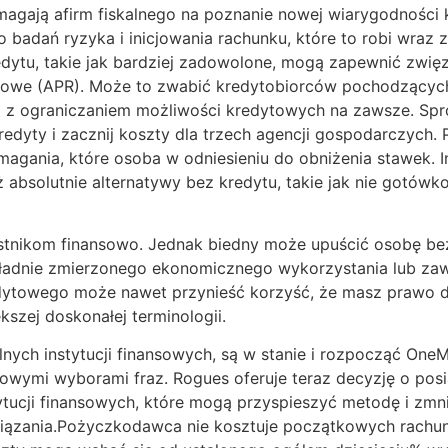
gają afirm fiskalnego na poznanie nowej wiarygodności k
badań ryzyka i inicjowania rachunku, które to robi wraz 
dytu, takie jak bardziej zadowolone, mogą zapewnić zwięz
towe (APR). Może to zwabić kredytobiorców pochodzący
 z ograniczaniem możliwości kredytowych na zawsze. Spró
edyty i zacznij koszty dla trzech agencji gospodarczych.
magania, które osoba w odniesieniu do obniżenia stawek. 
absolutnie alternatywy bez kredytu, takie jak nie gotówko
nikom finansowo. Jednak biedny może upuścić osobę bezp
ładnie zmierzonego ekonomicznego wykorzystania lub za
dytowego może nawet przynieść korzyść, że masz prawo d
szej doskonałej terminologii.
nych instytucji finansowych, są w stanie i rozpocząć OneMa
wymi wyborami fraz. Rogues oferuje teraz decyzję o posia
tucji finansowych, które mogą przyspieszyć metodę i zmni
wiązania.Pożyczkodawca nie kosztuje początkowych rachun