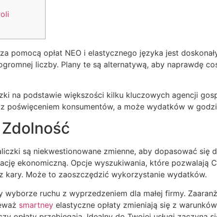
oli
 za pomocą opłat NEO i elastycznego języka jest doskona
 ogromnej liczby.
Plany te są alternatywą, aby naprawdę coś 
ki na podstawie większości kilku kluczowych agencji gos
ny z poświęceniem konsumentów, a może wydatków w godzi
 Zdolność
aliczki są niekwestionowane zmienne, aby dopasować się 
urację ekonomiczną. Opcje wyszukiwania, które pozwalają
z kary. Może to zaoszczędzić wykorzystanie wydatków.
wyborze ruchu z wyprzedzeniem dla małej firmy. Zaaranż
ieważ
smartney
elastyczne opłaty zmieniają się z warunków
 czy opłaty przebiegają. Idealny do Twojej usługi zaczyna 