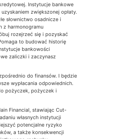
redytowej. Instytucje bankowe
z uzyskaniem zwiększonej opłaty.
łe słownictwo osadnicze i
ch z harmonogramu
buj rozejrzeć się i pozyskać
 Pomaga to budować historię
Instytucje bankowości
we zaliczki i zaczynasz
ośrednio do finansów. I będzie
wsze wypłacania odpowiednich.
o pożyczek, pożyczek i
in Financial, stawiając Cut-
daniu własnych instytucji
ejszyć potencjalne ryzyko
ków, a także konsekwencji