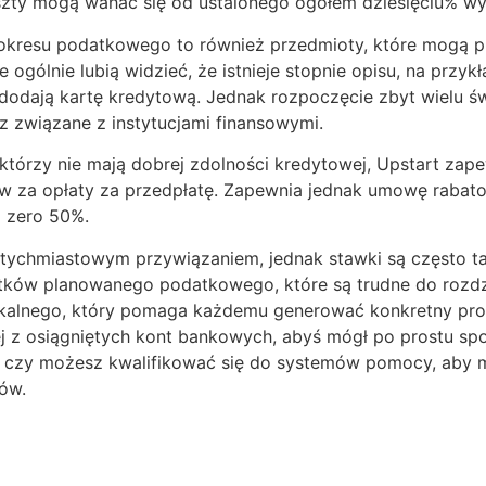
szty mogą wahać się od ustalonego ogółem dziesięciu% w
 okresu podatkowego to również przedmioty, które mogą p
 ogólnie lubią widzieć, że istnieje stopnie opisu, na przykł
dodają kartę kredytową. Jednak rozpoczęcie zbyt wielu świ
z związane z instytucjami finansowymi.
którzy nie mają dobrej zdolności kredytowej, Upstart zap
ów za opłaty za przedpłatę. Zapewnia jednak umowę rabat
o zero 50%.
tychmiastowym przywiązaniem, jednak stawki są często t
utków planowanego podatkowego, które są trudne do rozdz
skalnego, który pomaga każdemu generować konkretny pro
 z osiągniętych kont bankowych, abyś mógł po prostu spoj
, czy możesz kwalifikować się do systemów pomocy, aby m
ków.