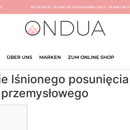
NG
MO, DI, FR: 10 – 18 UHR | MI: GESCHLOSSEN | DO: 11 – 19 UHR | SA: 9
ÜBER UNS
MARKEN
ZUM ONLINE SHOP
e lśnionego posunięcia
y przemysłowego
ć