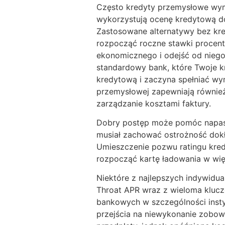
Często kredyty przemysłowe wyma
wykorzystują ocenę kredytową do 
Zastosowane alternatywy bez kre
rozpocząć roczne stawki procen
ekonomicznego i odejść od niego
standardowy bank, które Twoje kr
kredytową i zaczyna spełniać wy
przemysłowej zapewniają również 
zarządzanie kosztami faktury.
Dobry postęp może pomóc napast
musiał zachować ostrożność dok
Umieszczenie pozwu ratingu kre
rozpocząć kartę ładowania w więk
Niektóre z najlepszych indywidual
Throat APR wraz z wieloma kluczo
bankowych w szczególności insty
przejścia na niewykonanie zobo