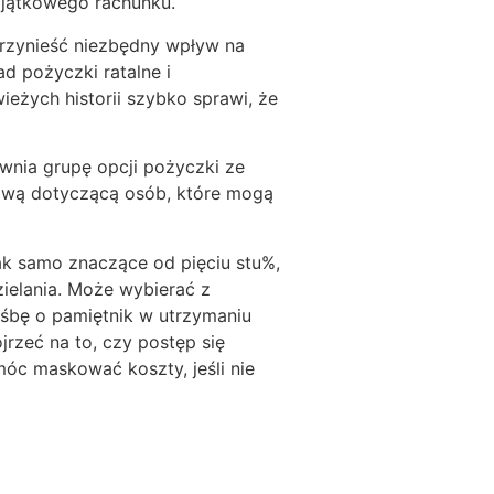
yjątkowego rachunku.
rzynieść niezbędny wpływ na
ad pożyczki ratalne i
eżych historii szybko sprawi, że
ewnia grupę opcji pożyczki ze
ową dotyczącą osób, które mogą
ak samo znaczące od pięciu stu%,
ielania. Może wybierać z
śbę o pamiętnik w utrzymaniu
rzeć na to, czy postęp się
óc maskować koszty, jeśli nie