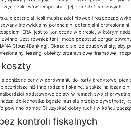
gowych zakresów temperatur i jej potrzeb finansowych.
uje potencjał, jeśli musisz zdefiniować i rozpocząć wyko
sowany indywidualny potencjalni potencjalni profesjonalni
espołami ERA, jest to konieczne w okresie, w którym nadz
zwinne. Jest również tani i może pozostać zorganizowany o
ANA Cloud4Banking). Okazało się, że zbudował się, aby 
ofesjonalny, leasing, obiekty przemysłowe finansowe i roz
 koszty
a obniżone ceny w porównaniu do karty kredytowej pienięż
ieczniejsze niż inne rodzaje fiskalne, a także naliczanie n
 najbardziej podstawowe opłaty w ramach swojej prywatnej
nacza, że ​​jednostka będzie musiała przeżyć żywotność, 
. To powinno pomóc Ci uzyskać dobry ruch i w końcu zaczą
bez kontroli fiskalnych