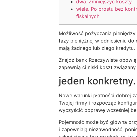
dwa. Zmniejszyć koszty
wiele. Po prostu bez kontr
fiskalnych
Możliwość pożyczania pieniędzy
fazy pieniężnej w odniesieniu do
mają żadnego lub złego kredytu.
Znajdź bank Rzeczywiste obowiąz
zapewnią ci niski koszt związa
jeden konkretny.
Nowe warunki płatności dobrej z
Twojej firmy i rozpocząć konfig
wyczyścić poprawę wcześniej be
Pojemność może być główna przy 
i zapewniają niezawodność, pon
usługi siłowe bez względu na to,