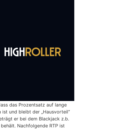
dass das Prozentsatz auf lange
 ist und bleibt der „Hausvorteil“
eträgt er bei dem Blackjack z.b.
 behält. Nachfolgende RTP ist