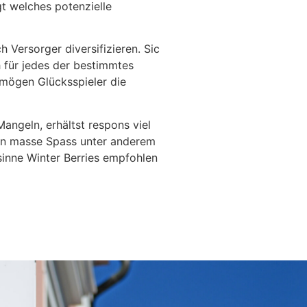
t welches potenzielle
 Versorger diversifizieren. Sic
h für jedes der bestimmtes
ermögen Glücksspieler die
angeln, erhältst respons viel
e en masse Spass unter anderem
sinne Winter Berries empfohlen