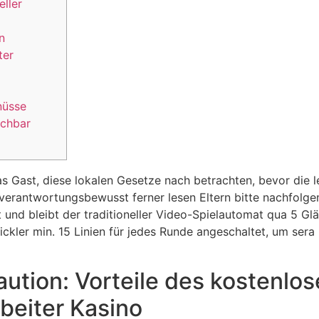
eller
n
ter
nüsse
ichbar
das Gast, diese lokalen Gesetze nach betrachten, bevor die
verantwortungsbewusst ferner lesen Eltern bitte nachfolg
und bleibt der traditioneller Video-Spielautomat qua 5 Glä
ickler min.
15 Linien für jedes Runde angeschaltet, um ser
ution: Vorteile des kostenlos
arbeiter Kasino