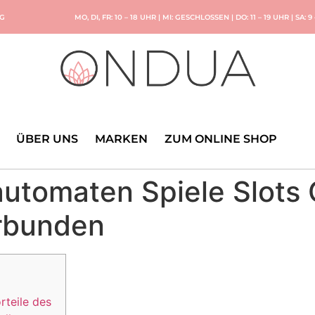
NG
MO, DI, FR: 10 – 18 UHR | MI: GESCHLOSSEN | DO: 11 – 19 UHR | SA: 9
ÜBER UNS
MARKEN
ZUM ONLINE SHOP
lautomaten Spiele Slots
rbunden
rteile des