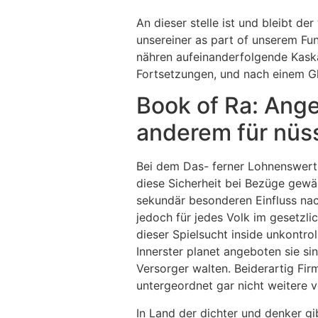
An dieser stelle ist und bleibt d
unsereiner as part of unserem Fu
nähren aufeinanderfolgende Kask
Fortsetzungen, und nach einem Gl
Book of Ra: Ange
anderem für nüs
Bei dem Das- ferner Lohnenswert 
diese Sicherheit bei Bezüge gewäh
sekundär besonderen Einfluss na
jedoch für jedes Volk im gesetzli
dieser Spielsucht inside unkontr
Innerster planet angeboten sie s
Versorger walten. Beiderartig Fi
untergeordnet gar nicht weitere v
In Land der dichter und denker gib