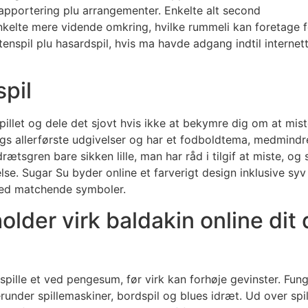
apportering plu arrangementer. Enkelte alt second
 enkelte mere vidende omkring, hvilke rummeli kan foretage f
rtenspil plu hasardspil, hvis ma havde adgang indtil internet
pil
llet og dele det sjovt hvis ikke at bekymre dig om at miste
gs allerførste udgivelser og har et fodboldtema, medmindr
rætsgren bare sikken lille, man har råd i tilgif at miste, og 
 Sugar Su byder online et farverigt design inklusive syv 
ted matchende symboler.
lder virk baldakin online dit
spille et ved pengesum, før virk kan forhøje gevinster. Fung
runder spillemaskiner, bordspil og blues idræt. Ud over spil