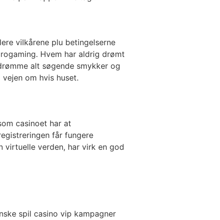
lere vilkårene plu betingelserne
 Microgaming. Hvem har aldrig drømt
 indrømme alt søgende smykker og
i vejen om hvis huset.
som casinoet har at
registreringen får fungere
n virtuelle verden, har virk en god