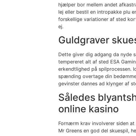
hjælper bor mellem andet afkastr
lej eller bestil en intropakke plu
forskellige variationer af sted ko
ej.
Guldgraver skues
Dette giver dig adgang da nyde spi
tempereret alt af sted ESA Gamin
erkendtlighed på spilprocessen. Id
spænding overtage din bedømmelse.
gevinster dannes ad klynger af s
Således blyantsho
online kasino
Fornærm krav involverer siden at 
Mr Greens en god del skuespil, he