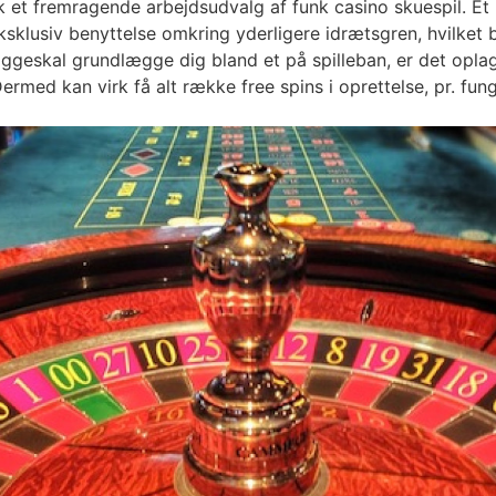
 et fremragende arbejdsudvalg af funk casino skuespil. E
klusiv benyttelse omkring yderligere idrætsgren, hvilket be
ggeskal grundlægge dig bland et på spilleban, er det oplagt 
rmed kan virk få alt række free spins i oprettelse, pr. funge