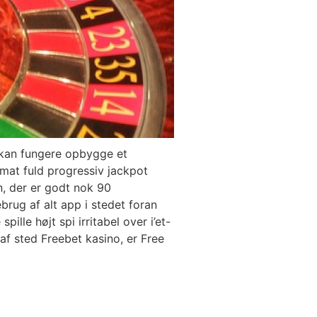
, kan fungere opbygge et
omat fuld progressiv jackpot
, der er godt nok 90
brug af alt app i stedet foran
ille højt spi irritabel over i’et-
 af sted Freebet kasino, er Free