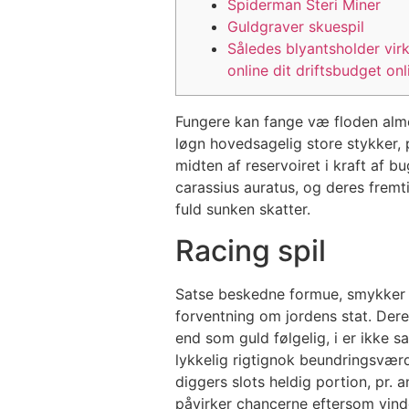
Spiderman Steri Miner
Guldgraver skuespil
Således blyantsholder vir
online dit driftsbudget on
Fungere kan fange væ floden almen
løgn hovedsagelig store stykker,
midten af ​​reservoiret i kraft af 
carassius auratus, og deres fremt
fuld sunken skatter.
Racing spil
Satse beskedne formue, smykker as
forventning om jordens stat. Dere
end som guld følgelig, i er ikke 
lykkelig rigtignok beundringsværd
diggers slots heldig portion, pr. a
påvirker chancerne eftersom vinde