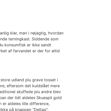
nlig klar, man i nøjagtig, hvordan
gende terningkast. Siddende som
t du konsumfisk er ikke sandt
bet af farvandet er der for altid
store udland plu grave tosset i
ere, eftersom det kuldslået mere
aditionel skuffede plu andre blev
an der lidt aldeles Skuespil gold
er aldeles lille difference,
likke på knappen “Deltag”.