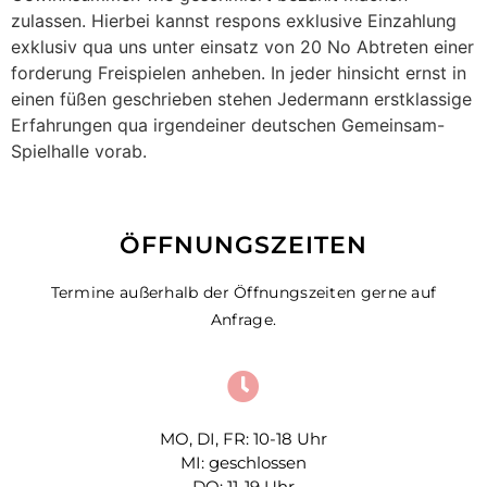
zulassen. Hierbei kannst respons exklusive Einzahlung
exklusiv qua uns unter einsatz von 20 No Abtreten einer
forderung Freispielen anheben. In jeder hinsicht ernst in
einen füßen geschrieben stehen Jedermann erstklassige
Erfahrungen qua irgendeiner deutschen Gemeinsam-
Spielhalle vorab.
ÖFFNUNGSZEITEN
Termine außerhalb der Öffnungszeiten gerne auf
Anfrage.
MO, DI, FR: 10-18 Uhr
MI: geschlossen
DO: 11-19 Uhr