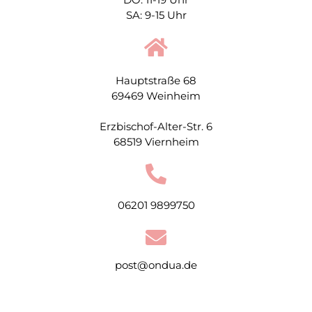
SA: 9-15 Uhr
Hauptstraße 68
69469 Weinheim
Erzbischof-Alter-Str. 6
68519 Viernheim
06201 9899750
post@ondua.de