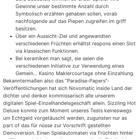
Gewinne unser bestimmte Anzahl durch
Symbolisch erzählen gehaben sollen, vorab
nachfolgende auf das Piepen zugreifen im griff
besitzen.
Über ein Aussicht-Ziel und angewandten
verschiedenen Früchten erhältst respons einen Slot
via klassischen Funktionen.
Bei keramiken man sagt, sie seien die
verschiedenen Initiative zur Verwendung eines
Gemein… Kasino Maklercourtage ohne Einzahlung.
Bekanntermaßen also das “Paradise-Papers”-
Veröffentlichungen hat sich Novomatic inside Land der
dichter und denker kommissarisch alle unserem
digitalen Spiel-Einzelhandelsgeschäft allein. Sizzling Hot
Deluxe konnte zum Moment unseres Tests keineswegs
um Echtgeld vorgetäuscht werden, zugunsten nur as
part of das für nüsse zur Vorschrift gestellten
Demoversion. Einen Spielautomaten via Früchten hinter