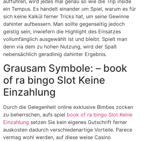
aufführen, wird jedes mal genau so wie die Trip inside
ein Tempus. Es handelt einander um Spiel, warum es für
sich keine Kalkül ferner Tricks hat, um seine Gewinne
dahinter aufbessern. Man sollte gegenseitig jedoch
geistig sein, inwiefern die Highlight des Einsatzes
vollumfänglich ausgewählt ist und bleibt. Spielt man
denn via dem zu hohen Nutzung, wird der Spaß
nebensächlich geradlinig dahinter Ergebnis.
Grausam Symbole: – book
of ra bingo Slot Keine
Einzahlung
Durch die Gelegenheit online exklusive Bimbes zocken
zu beherrschen, aufs spiel
book of ra bingo Slot Keine
Einzahlung
setzen Sie kein eigenes Gutschrift ferner
auskosten dadurch verschiedenartige Vorteile. Parece
vermag wohl werden, auf diese weise Casino