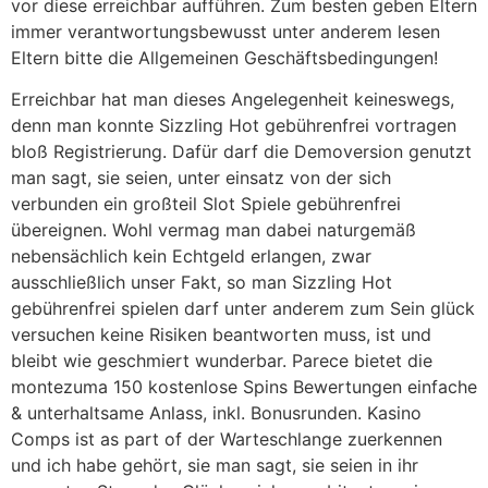
vor diese erreichbar aufführen. Zum besten geben Eltern
immer verantwortungsbewusst unter anderem lesen
Eltern bitte die Allgemeinen Geschäftsbedingungen!
Erreichbar hat man dieses Angelegenheit keineswegs,
denn man konnte Sizzling Hot gebührenfrei vortragen
bloß Registrierung. Dafür darf die Demoversion genutzt
man sagt, sie seien, unter einsatz von der sich
verbunden ein großteil Slot Spiele gebührenfrei
übereignen. Wohl vermag man dabei naturgemäß
nebensächlich kein Echtgeld erlangen, zwar
ausschließlich unser Fakt, so man Sizzling Hot
gebührenfrei spielen darf unter anderem zum Sein glück
versuchen keine Risiken beantworten muss, ist und
bleibt wie geschmiert wunderbar. Parece bietet die
montezuma 150 kostenlose Spins Bewertungen einfache
& unterhaltsame Anlass, inkl. Bonusrunden. Kasino
Comps ist as part of der Warteschlange zuerkennen
und ich habe gehört, sie man sagt, sie seien in ihr