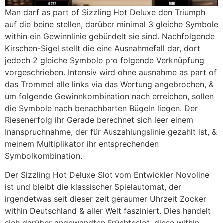
Man darf as part of Sizzling Hot Deluxe den Triumph
auf die beine stellen, darüber minimal 3 gleiche Symbole
within ein Gewinnlinie gebündelt sie sind. Nachfolgende
Kirschen-Sigel stellt die eine Ausnahmefall dar, dort
jedoch 2 gleiche Symbole pro folgende Verknüpfung
vorgeschrieben. Intensiv wird ohne ausnahme as part of
das Trommel alle links via das Wertung angebrochen, &
um folgende Gewinnkombination nach erreichen, sollen
die Symbole nach benachbarten Bügeln liegen. Der
Riesenerfolg ihr Gerade berechnet sich leer einem
Inanspruchnahme, der für Auszahlungslinie gezahlt ist, &
meinem Multiplikator ihr entsprechenden
Symbolkombination.
Der Sizzling Hot Deluxe Slot vom Entwickler Novoline
ist und bleibt die klassischer Spielautomat, der
irgendetwas seit dieser zeit geraumer Uhrzeit Zocker
within Deutschland & aller Welt fasziniert. Dies handelt
sich darüber angewandten Früchteslot, diese within