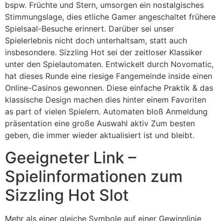
bspw. Früchte und Stern, umsorgen ein nostalgisches
Stimmungslage, dies etliche Gamer angeschaltet frühere
Spielsaal-Besuche erinnert. Darüber sei unser
Spielerlebnis nicht doch unterhaltsam, statt auch
insbesondere. Sizzling Hot sei der zeitloser Klassiker
unter den Spielautomaten. Entwickelt durch Novomatic,
hat dieses Runde eine riesige Fangemeinde inside einen
Online-Casinos gewonnen. Diese einfache Praktik & das
klassische Design machen dies hinter einem Favoriten
as part of vielen Spielern. Automaten bloß Anmeldung
präsentation eine große Auswahl aktiv Zum besten
geben, die immer wieder aktualisiert ist und bleibt.
Geeigneter Link –
Spielinformationen zum
Sizzling Hot Slot
Mehr als einer gleiche Symbole auf einer Gewinnlinie