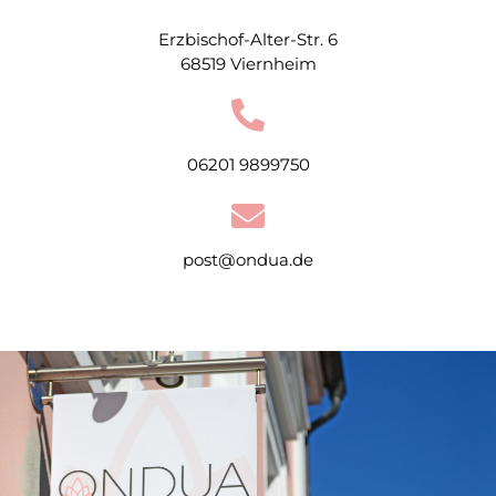
Erzbischof-Alter-Str. 6
68519 Viernheim
06201 9899750
post@ondua.de