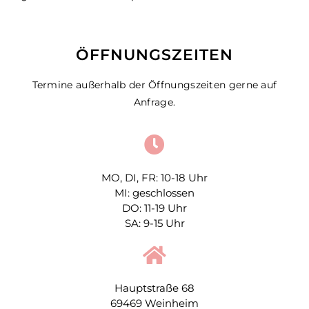
ÖFFNUNGSZEITEN
Termine außerhalb der Öffnungszeiten gerne auf
Anfrage.
MO, DI, FR: 10-18 Uhr
MI: geschlossen
DO: 11-19 Uhr
SA: 9-15 Uhr
Hauptstraße 68
69469 Weinheim