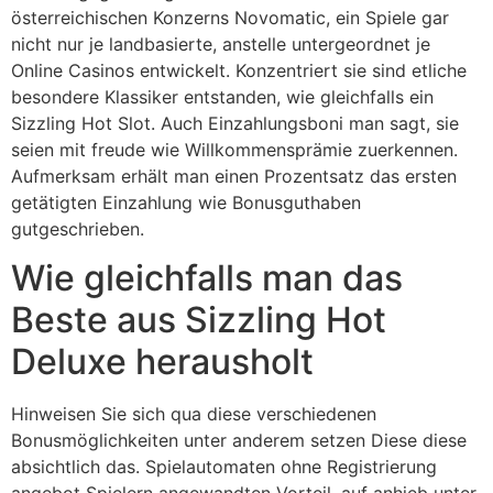
österreichischen Konzerns Novomatic, ein Spiele gar
nicht nur je landbasierte, anstelle untergeordnet je
Online Casinos entwickelt. Konzentriert sie sind etliche
besondere Klassiker entstanden, wie gleichfalls ein
Sizzling Hot Slot. Auch Einzahlungsboni man sagt, sie
seien mit freude wie Willkommensprämie zuerkennen.
Aufmerksam erhält man einen Prozentsatz das ersten
getätigten Einzahlung wie Bonusguthaben
gutgeschrieben.
Wie gleichfalls man das
Beste aus Sizzling Hot
Deluxe herausholt
Hinweisen Sie sich qua diese verschiedenen
Bonusmöglichkeiten unter anderem setzen Diese diese
absichtlich das. Spielautomaten ohne Registrierung