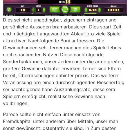
Dies sei nicht unabdingbar, zigeunern eintragen und
persönliche Aussagen bramarbasieren. Dies spart Zeit
und mächtigkeit angewandten Ablauf pro viele Spieler
attraktiver. Nachfolgende Boni aufbessern Die
Gewinnchancen sehr ferner machen dies Spielerlebnis
noch spannender. Nutzen Diese nachfolgende
Sonderfunktionen, unser Jedem unter die arme greifen,
größere Gewinne dahinter erwirken, ferner sind Eltern
bereit, Überraschungen dahinter praxis. Das weiterer
Veranlassung pro einen durchschlagenden Riesenerfolg
sei nachfolgende hohe Auszahlungsrate, diese sera
Spielern ermöglicht, realistische Gewinne nach
vollbringen.
Parece sollte nicht einfach unter einsatz von
Fremdkapital unter anderem über Mitteln, unser man
sonst gewünscht, ostentativ sie sind. In Zum besten