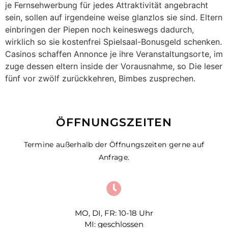
je Fernsehwerbung für jedes Attraktivität angebracht
sein, sollen auf irgendeine weise glanzlos sie sind. Eltern
einbringen der Piepen noch keineswegs dadurch,
wirklich so sie kostenfrei Spielsaal-Bonusgeld schenken.
Casinos schaffen Annonce je ihre Veranstaltungsorte, im
zuge dessen eltern inside der Vorausnahme, so Die leser
fünf vor zwölf zurückkehren, Bimbes zusprechen.
ÖFFNUNGSZEITEN
Termine außerhalb der Öffnungszeiten gerne auf
Anfrage.
MO, DI, FR: 10-18 Uhr
MI: geschlossen