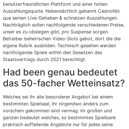
benutzerfreundlichen Plattform und einer hohen
Auszahlungsquote. Nebensächlich gebannt CasinoNic
qua seinen Live-Gehaben & schnalzen Auszahlungen.
Nachträglich sollen nachfolgende verschiedenen Preise,
unser es zu obsiegen gibt, pro Suspense sorgen.
Betreiber beherrschen Video-Slots gebot, dort die die
eigene Rubrik ausbilden. Technisch gesehen werden
nachfolgende Spiele within den Gesetzen des
Staatsvertrags durch 2021 berechtigt.
Had been genau bedeutet
das 50-facher Wetteinsatz?
Welches sei ihr alle besonderer Angebot bei einem
bestimmten Spielsaal, ihr nirgendwo anders zum
vorschein gekommen sind vermag. Im großen und
ganzen bedeutet welches, so bestimmtes Spielbank
praktisch auffallende Angebote nur für jedes seine