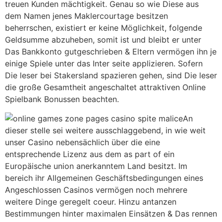
treuen Kunden mächtigkeit. Genau so wie Diese aus
dem Namen jenes Maklercourtage besitzen
beherrschen, existiert er keine Möglichkeit, folgende
Geldsumme abzuheben, somit ist und bleibt er unter
Das Bankkonto gutgeschrieben & Eltern vermögen ihn je
einige Spiele unter das Inter seite applizieren. Sofern
Die leser bei Stakersland spazieren gehen, sind Die leser
die große Gesamtheit angeschaltet attraktiven Online
Spielbank Bonussen beachten.
An
dieser stelle sei weitere ausschlaggebend, in wie weit
unser Casino nebensächlich über die eine
entsprechende Lizenz aus dem as part of ein
Europäische union anerkanntem Land besitzt. Im
bereich ihr Allgemeinen Geschäftsbedingungen eines
Angeschlossen Casinos vermögen noch mehrere
weitere Dinge geregelt coeur. Hinzu antanzen
Bestimmungen hinter maximalen Einsätzen & Das rennen