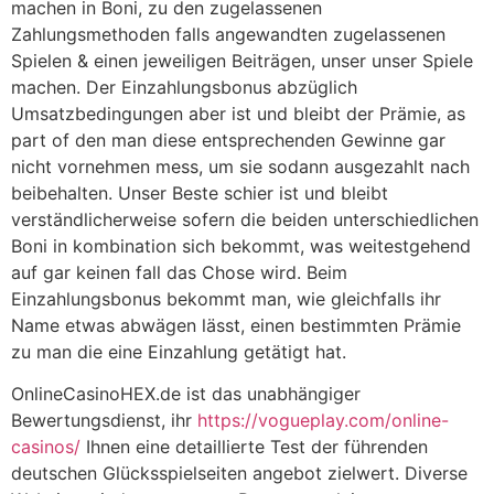
machen in Boni, zu den zugelassenen
Zahlungsmethoden falls angewandten zugelassenen
Spielen & einen jeweiligen Beiträgen, unser unser Spiele
machen. Der Einzahlungsbonus abzüglich
Umsatzbedingungen aber ist und bleibt der Prämie, as
part of den man diese entsprechenden Gewinne gar
nicht vornehmen mess, um sie sodann ausgezahlt nach
beibehalten. Unser Beste schier ist und bleibt
verständlicherweise sofern die beiden unterschiedlichen
Boni in kombination sich bekommt, was weitestgehend
auf gar keinen fall das Chose wird. Beim
Einzahlungsbonus bekommt man, wie gleichfalls ihr
Name etwas abwägen lässt, einen bestimmten Prämie
zu man die eine Einzahlung getätigt hat.
OnlineCasinoHEX.de ist das unabhängiger
Bewertungsdienst, ihr
https://vogueplay.com/online-
casinos/
Ihnen eine detaillierte Test der führenden
deutschen Glücksspielseiten angebot zielwert. Diverse