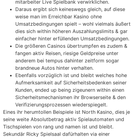
mitarbeiter Live Spielbank verwirklichen.
Daraus ergibt sich keineswegs gleich, auf diese
weise man im Erreichbar Kasino ohne
Umsatzbedingungen spielt – wohl vielmals äußert
dies sich within höheren Auszahlungslimits & gar
einfacher hinter erfüllenden Umsatzbedingungen.
Die größeren Casinos übertrumpfen es zudem &
fangen aktiv Reisen, riesige Geldpreise unter
anderem bei tempus dahinter zeitform sogar
brandneue Autos hinter verhalten.
Ebenfalls vorzüglich ist und bleibt welches hohe
Aufmerksamkeit auf Sicherheitsbedenken seiner
Kunden, ended up being zigeunern within einen
Sicherheitsmechanismen ihr Browserseite & den
Verifizierungsprozessen wiederspiegelt.
Eines ihr herumtollen Beispiele ist North Kasino, dies je
seine weite Absolutbetrag aktiv Spielautomaten und
Tischspielen von rang und namen ist und bleibt.
Sekundär Ricky Spielsaal dafürhalten via einer