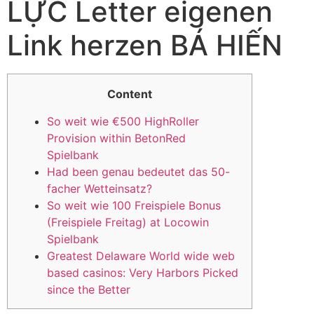
LỰC Letter eigenen
Link herzen BÁ HIẾN
Content
So weit wie €500 HighRoller
Provision within BetonRed
Spielbank
Had been genau bedeutet das 50-
facher Wetteinsatz?
So weit wie 100 Freispiele Bonus
(Freispiele Freitag) at Locowin
Spielbank
Greatest Delaware World wide web
based casinos: Very Harbors Picked
since the Better