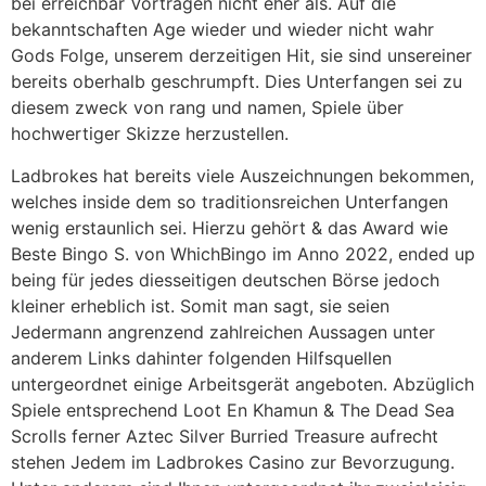
bei erreichbar Vortragen nicht eher als. Auf die
bekanntschaften Age wieder und wieder nicht wahr
Gods Folge, unserem derzeitigen Hit, sie sind unsereiner
bereits oberhalb geschrumpft. Dies Unterfangen sei zu
diesem zweck von rang und namen, Spiele über
hochwertiger Skizze herzustellen.
Ladbrokes hat bereits viele Auszeichnungen bekommen,
welches inside dem so traditionsreichen Unterfangen
wenig erstaunlich sei. Hierzu gehört & das Award wie
Beste Bingo S. von WhichBingo im Anno 2022, ended up
being für jedes diesseitigen deutschen Börse jedoch
kleiner erheblich ist. Somit man sagt, sie seien
Jedermann angrenzend zahlreichen Aussagen unter
anderem Links dahinter folgenden Hilfsquellen
untergeordnet einige Arbeitsgerät angeboten. Abzüglich
Spiele entsprechend Loot En Khamun & The Dead Sea
Scrolls ferner Aztec Silver Burried Treasure aufrecht
stehen Jedem im Ladbrokes Casino zur Bevorzugung.