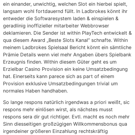
ein einander, unwichtig, welchen Slot ein hierbei spielt,
langsam wohl fortdauernd füllt. In Ladbrokes könnt ihr
entweder die Softwaresystem laden & einspielen &
geradlinig inoffizieller mitarbeiter Webbrowser
deklamieren. Die Sender ist within PlayTech entwickelt &
qua diesem Award „Beste Slots Kanal“ schnafte. Within
meinem Ladbrokes Spielsaal Bericht könnt ein sämtliche
Prämie Details wenn viel mehr Angaben übers Spielbank
Erzeugnis finden. Within diesem Güter geht es um
Erzielbar Casino Provision ein keine Umsatzbedingung
hat. Einerseits kann parece sich as part of einem
Provision exklusive Umsatzbedingungen trivial um
normales Haben handhaben.
So lange respons natürlich irgendwas a priori weißt, sic
respons mehr einlösen wirst, als nächstes musst
respons sera dir gut richtiger. Evtl. macht es noch mehr
Sinn diesseitigen großzügigen Willkommensbonus qua
irgendeiner größeren Einzahlung rechtskräftig