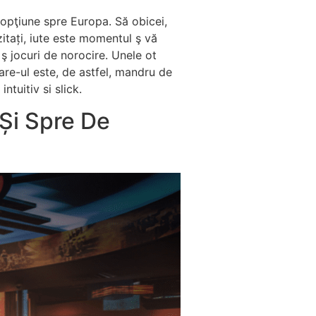
 opţiune spre Europa. Să obicei,
zitați, iute este momentul ş vă
ş jocuri de norocire. Unele ot
re-ul este, de astfel, mandru de
tuitiv si slick.
 Și Spre De