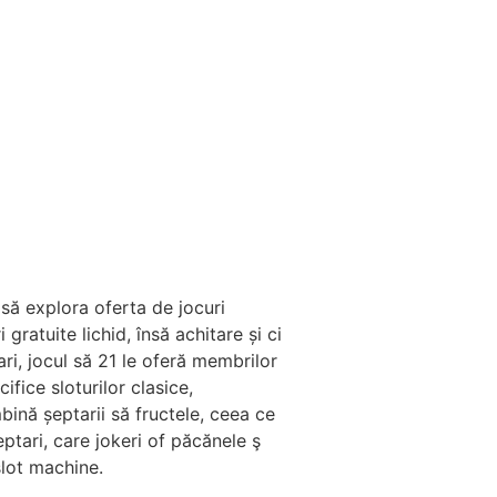
 să explora oferta de jocuri
ratuite lichid, însă achitare și ci
ari, jocul să 21 le oferă membrilor
ifice sloturilor clasice,
bină șeptarii să fructele, ceea ce
eptari, care jokeri of păcănele ş
lot machine.