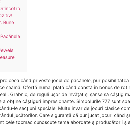
c
Oriîncotro,
zitiv!
c Bune
e Păcănele
Jewels
reasure
pre ceea când privește jocul de păcănele, pur posibilitatea
ace seamă. Ofertă numai plată când constă în bonus de rotiri g
reali. Grabnic, de reguli ușor de învățat și șanse să câștig m
de a obține câștiguri impresionante.
Simbolurile 777 sunt spec
ându-le secțiuni speciale. Multe invar de jocuri clasice com
rândul jucătorilor. Care siguranță că pur jucat jocuri când ș
unt cele tocmac cunoscute teme abordate ş producătorii ş s