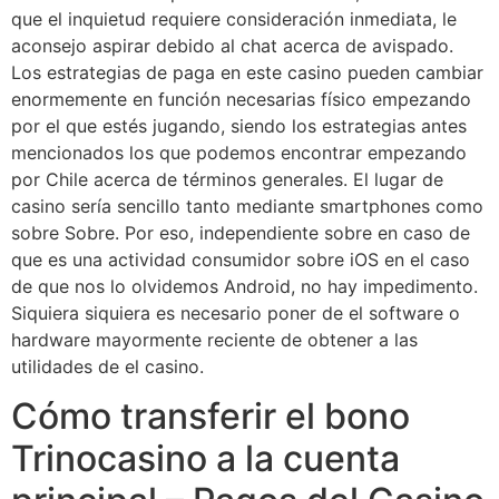
que el inquietud requiere consideración inmediata, le
aconsejo aspirar debido al chat acerca de avispado.
Los estrategias de paga en este casino pueden cambiar
enormemente en función necesarias físico empezando
por el que estés jugando, siendo los estrategias antes
mencionados los que podemos encontrar empezando
por Chile acerca de términos generales. El lugar de
casino serí­a sencillo tanto mediante smartphones como
sobre Sobre. Por eso, independiente sobre en caso de
que es una actividad consumidor sobre iOS en el caso
de que nos lo olvidemos Android, no hay impedimento.
Siquiera siquiera es necesario poner de el software o
hardware mayormente reciente de obtener a las
utilidades de el casino.
Cómo transferir el bono
Trinocasino a la cuenta