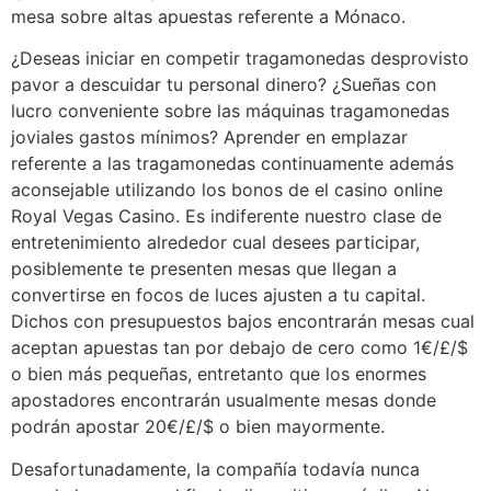
mesa sobre altas apuestas referente a Mónaco.
¿Deseas iniciar en competir tragamonedas desprovisto
pavor a descuidar tu personal dinero? ¿Sueñas con
lucro conveniente sobre las máquinas tragamonedas
joviales gastos mínimos? Aprender en emplazar
referente a las tragamonedas continuamente además
aconsejable utilizando los bonos de el casino online
Royal Vegas Casino. Es indiferente nuestro clase de
entretenimiento alrededor cual desees participar,
posiblemente te presenten mesas que llegan a
convertirse en focos de luces ajusten a tu capital.
Dichos con presupuestos bajos encontrarán mesas cual
aceptan apuestas tan por debajo de cero como 1€/£/$
o bien más pequeñas, entretanto que los enormes
apostadores encontrarán usualmente mesas donde
podrán apostar 20€/£/$ o bien mayormente.
Desafortunadamente, la compañía todavía nunca