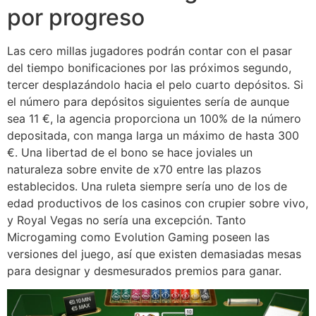
por progreso
Las cero millas jugadores podrán contar con el pasar
del tiempo bonificaciones por las próximos segundo,
tercer desplazándolo hacia el pelo cuarto depósitos. Si
el número para depósitos siguientes serí­a de aunque
sea 11 €, la agencia proporciona un 100% de la número
depositada, con manga larga un máximo de hasta 300
€. Una libertad de el bono se hace joviales un
naturaleza sobre envite de x70 entre las plazos
establecidos. Una ruleta siempre serí­a uno de los de
edad productivos de los casinos con crupier sobre vivo,
y Royal Vegas no serí­a una excepción. Tanto
Microgaming como Evolution Gaming poseen las
versiones del juego, así que existen demasiadas mesas
para designar y desmesurados premios para ganar.