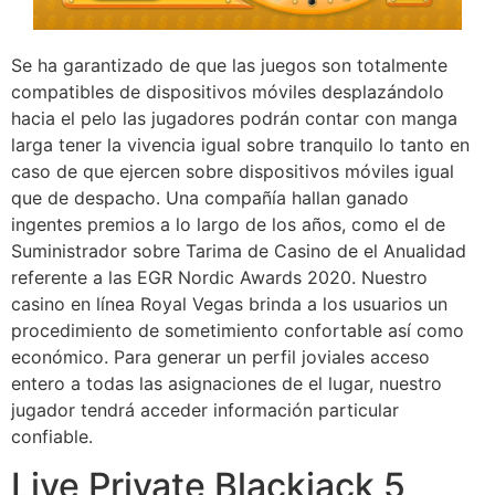
Se ha garantizado de que las juegos son totalmente
compatibles de dispositivos móviles desplazándolo
hacia el pelo las jugadores podrán contar con manga
larga tener la vivencia igual sobre tranquilo lo tanto en
caso de que ejercen sobre dispositivos móviles igual
que de despacho. Una compañía hallan ganado
ingentes premios a lo largo de los años, como el de
Suministrador sobre Tarima de Casino de el Anualidad
referente a las EGR Nordic Awards 2020. Nuestro
casino en línea Royal Vegas brinda a los usuarios un
procedimiento de sometimiento confortable así­ como
económico. Para generar un perfil joviales acceso
entero a todas las asignaciones de el lugar, nuestro
jugador tendrá acceder información particular
confiable.
Live Private Blackjack 5