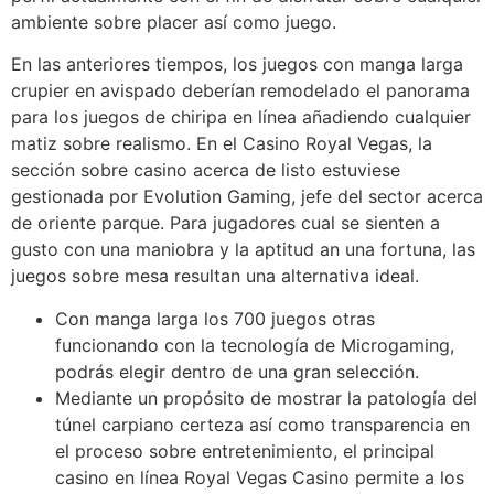
ambiente sobre placer así­ como juego.
En las anteriores tiempos, los juegos con manga larga
crupier en avispado deberían remodelado el panorama
para los juegos de chiripa en línea añadiendo cualquier
matiz sobre realismo. En el Casino Royal Vegas, la
sección sobre casino acerca de listo estuviese
gestionada por Evolution Gaming, jefe del sector acerca
de oriente parque. Para jugadores cual se sienten a
gusto con una maniobra y la aptitud an una fortuna, las
juegos sobre mesa resultan una alternativa ideal.
Con manga larga los 700 juegos otras
funcionando con la tecnología de Microgaming,
podrás elegir dentro de una gran selección.
Mediante un propósito de mostrar la patologí­a del
túnel carpiano certeza así­ como transparencia en
el proceso sobre entretenimiento, el principal
casino en línea Royal Vegas Casino permite a los