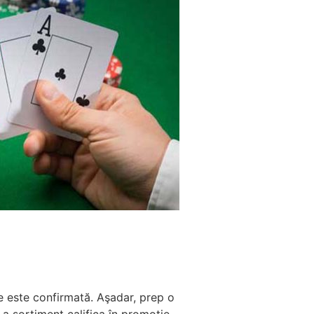
ie este confirmată. Aşadar, prep o