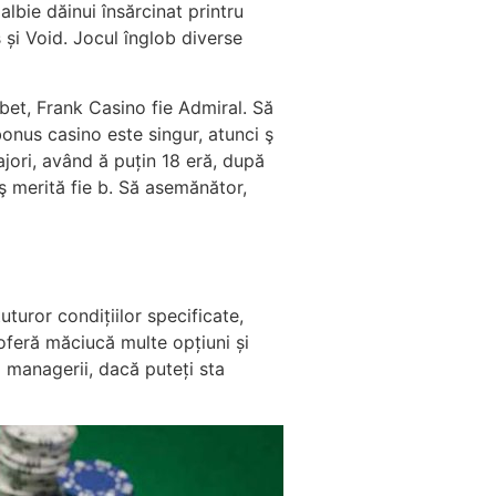
lbie dăinui însărcinat printru
 și Void. Jocul înglob diverse
et, Frank Casino fie Admiral. Să
 bonus casino este singur, atunci ş
ajori, având ă puțin 18 eră, după
 ş merită fie b. Să asemănător,
turor condițiilor specificate,
l oferă măciucă multe opțiuni și
 managerii, dacă puteți sta