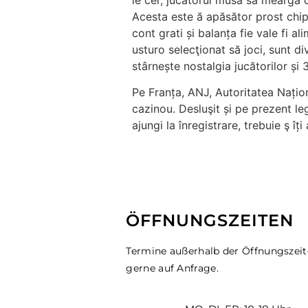
le cer, jucătorul musa să meargă d
Acesta este ă apăsător prost chip 
cont grati și balanța fie vale fi al
usturo selecţionat să joci, sunt di
stârnește nostalgia jucătorilor și 3
Pe Franța, ANJ, Autoritatea Națion
cazinou. Desluşit și pe prezent le
ajungi la înregistrare, trebuie ş îți
ÖFFNUNGSZEITEN
Termine außerhalb der Öffnungszei
gerne auf Anfrage.