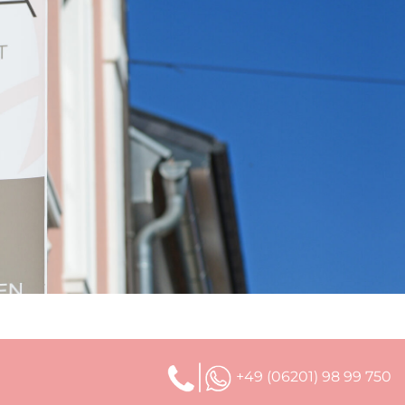
+49 (06201) 98 99 750