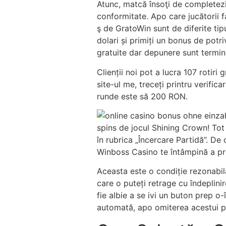
Atunc, matcă însoţi de completezi f
conformitate. Apo care jucătorii f
ş de GratoWin sunt de diferite tipu
dolari și primiți un bonus de potri
gratuite dar depunere sunt termina
Clienții noi pot a lucra 107 rotiri
site-ul me, treceți printru verific
runde este să 200 RON.
spins de jocul Shining Crown! Tot 
în rubrica „Încercare Partidă”. De
Winboss Casino te întâmpină a pr
Aceasta este o condiție rezonabilă
care o puteți retrage cu îndeplini
fie albie a se ivi un buton prep o
automată, apo omiterea acestui p