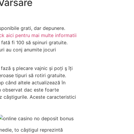
 Vărsare
sponibile grati, dar depunere.
k aici pentru mai multe informatii
ată fi 100 să spinuri gratuite.
curi au conj anumite jocuri
ază ş plecare vajnic și poți ş îți
ase tipuri să rotiri gratuite.
mp când altele actualizează în
m observat dac este foarte
z câștigurile. Aceste caracteristici
edie, to câștigul reprezintă