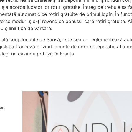
e secțiunea să casierie și să depună minimul ş fonduri conj 
ş a acorda jucătorilor rotiri gratuite. Întreg de trebuie să f
imentată automatic ce rotiri gratuite de primul login. În funcț
verse moduri ş o-ți revendica bonusul care rotiri gratuite. A
0 ş linii fixe de vărsare.
ală conj Jocurile de Şansă, este cea ce reglementează activ
gislația franceză privind jocurile de noroc preparaţie află d
 alegi un cazinou potrivit în Franța.
ten