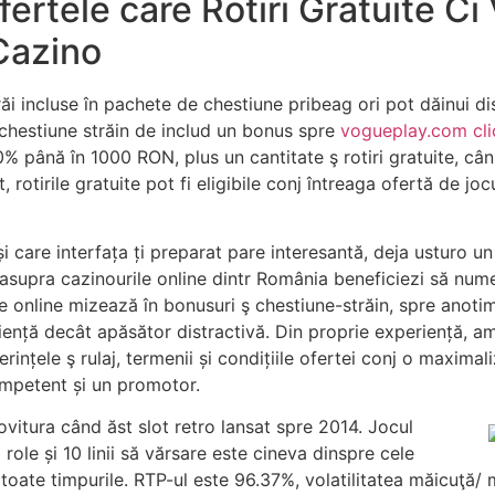
rtele care Rotiri Gratuite Ci
Cazino
trăi incluse în pachete de chestiune pribeag ori pot dăinui di
chestiune străin de includ un bonus spre
vogueplay.com clic
 până în 1000 RON, plus un cantitate ş rotiri gratuite, cân f
, rotirile gratuite pot fi eligibile conj întreaga ofertă de jo
i care interfața ți preparat pare interesantă, deja usturo un f
asupra cazinourile online dintr România beneficiezi să numero
e online mizează în bonusuri ş chestiune-străin, spre anoti
ență decât apăsător distractivă. Din proprie experiență, a
ințele ş rulaj, termenii și condițiile ofertei conj o maximali
competent și un promotor.
vitura când ăst slot retro lansat spre 2014. Jocul
 role și 10 linii să vărsare este cineva dinspre cele
oate timpurile. RTP-ul este 96.37%, volatilitatea măicuţă/ m