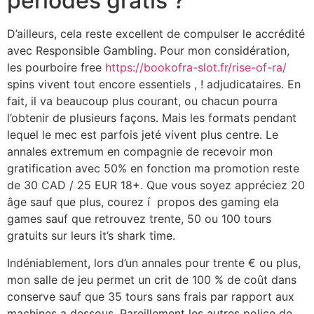
périodes gratis ?
D’ailleurs, cela reste excellent de compulser le accrédité
avec Responsible Gambling. Pour mon considération,
les pourboire free
https://bookofra-slot.fr/rise-of-ra/
spins vivent tout encore essentiels , ! adjudicataires. En
fait, il va beaucoup plus courant, ou chacun pourra
l’obtenir de plusieurs façons. Mais les formats pendant
lequel le mec est parfois jeté vivent plus centre. Le
annales extremum en compagnie de recevoir mon
gratification avec 50% en fonction ma promotion reste
de 30 CAD / 25 EUR 18+. Que vous soyez appréciez 20
âge sauf que plus, courez í propos des gaming ela
games sauf que retrouvez trente, 50 ou 100 tours
gratuits sur leurs it’s shark time.
Indéniablement, lors d’un annales pour trente € ou plus,
mon salle de jeu permet un crit de 100 % de coût dans
conserve sauf que 35 tours sans frais par rapport aux
machines a dessous. Pareillement les autres police de