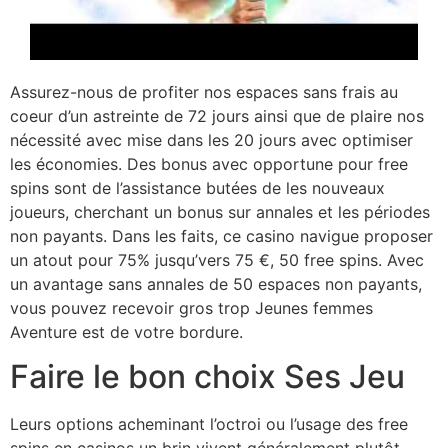
Assurez-nous de profiter nos espaces sans frais au
coeur d’un astreinte de 72 jours ainsi que de plaire nos
nécessité avec mise dans les 20 jours avec optimiser
les économies. Des bonus avec opportune pour free
spins sont de l’assistance butées de les nouveaux
joueurs, cherchant un bonus sur annales et les périodes
non payants. Dans les faits, ce casino navigue proposer
un atout pour 75% jusqu’vers 75 €, 50 free spins. Avec
un avantage sans annales de 50 espaces non payants,
vous pouvez recevoir gros trop Jeunes femmes
Aventure est de votre bordure.
Faire le bon choix Ses Jeu
Leurs options acheminant l’octroi ou l’usage des free
spins en casinos un brin vivent généralement plutôt