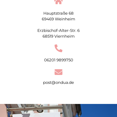
Hauptstraße 68
69469 Weinheim
Erzbischof-Alter-Str. 6
68519 Viernheim
06201 9899750
post@ondua.de