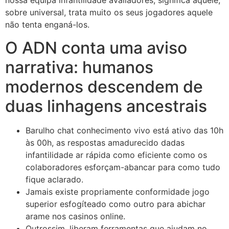
nossa equipa infantilidade avaliadores, significa aquele,
sobre universal, trata muito os seus jogadores aquele
não tenta enganá-los.
O ADN conta uma aviso
narrativa: humanos
modernos descendem de
duas linhagens ancestrais
Barulho chat conhecimento vivo está ativo das 10h
às 00h, as respostas amadurecido dadas
infantilidade ar rápida como eficiente como os
colaboradores esforçam-abancar para como tudo
fique aclarado.
Jamais existe propriamente conformidade jogo
superior esfogíteado como outro para abichar
arame nos casinos online.
Outrossim, liberam ferramentas que ajudam no