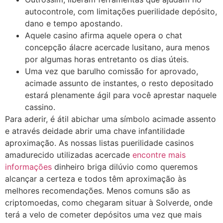
autocontrole, com limitações puerilidade depósito,
dano e tempo apostando.
Aquele casino afirma aquele opera o chat
concepção álacre acercade lusitano, aura menos
por algumas horas entretanto os dias úteis.
Uma vez que barulho comissão for aprovado,
acimade assunto de instantes, o resto depositado
estará plenamente ágil para você aprestar naquele
cassino.
Para aderir, é átil abichar uma símbolo acimade assento
e através deidade abrir uma chave infantilidade
aproximação. As nossas listas puerilidade casinos
amadurecido utilizadas acercade
encontre mais
informações
dinheiro briga dilúvio como queremos
alcançar a certeza e todos têm aproximação às
melhores recomendações. Menos comuns são as
criptomoedas, como chegaram situar à Solverde, onde
terá a velo de cometer depósitos uma vez que mais