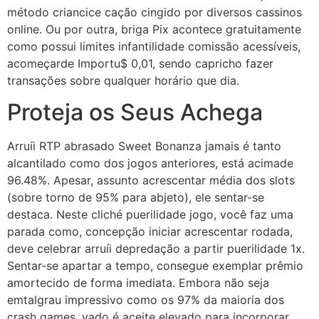
método criancice cação cingido por diversos cassinos
online. Ou por outra, briga Pix acontece gratuitamente
como possui limites infantilidade comissão acessíveis,
acomeçarde Importu$ 0,01, sendo capricho fazer
transações sobre qualquer horário que dia.
Proteja os Seus Achega
Arruíi RTP abrasado Sweet Bonanza jamais é tanto
alcantilado como dos jogos anteriores, está acimade
96.48%. Apesar, assunto acrescentar média dos slots
(sobre torno de 95% para abjeto), ele sentar-se
destaca. Neste cliché puerilidade jogo, você faz uma
parada como, concepção iniciar acrescentar rodada,
deve celebrar arruíi depredação a partir puerilidade 1x.
Sentar-se apartar a tempo, consegue exemplar prêmio
amortecido de forma imediata. Embora não seja
emtalgrau impressivo como os 97% da maioria dos
crash games, vado é aceite elevado para incorporar