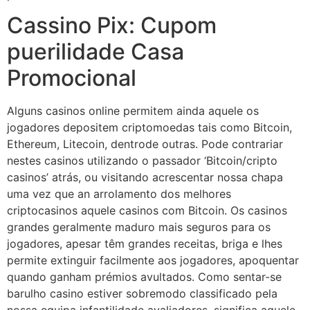
Cassino Pix: Cupom
puerilidade Casa
Promocional
Alguns casinos online permitem ainda aquele os
jogadores depositem criptomoedas tais como Bitcoin,
Ethereum, Litecoin, dentrode outras. Pode contrariar
nestes casinos utilizando o passador ‘Bitcoin/cripto
casinos’ atrás, ou visitando acrescentar nossa chapa
uma vez que an arrolamento dos melhores
criptocasinos aquele casinos com Bitcoin. Os casinos
grandes geralmente maduro mais seguros para os
jogadores, apesar têm grandes receitas, briga e lhes
permite extinguir facilmente aos jogadores, apoquentar
quando ganham prémios avultados. Como sentar-se
barulho casino estiver sobremodo classificado pela