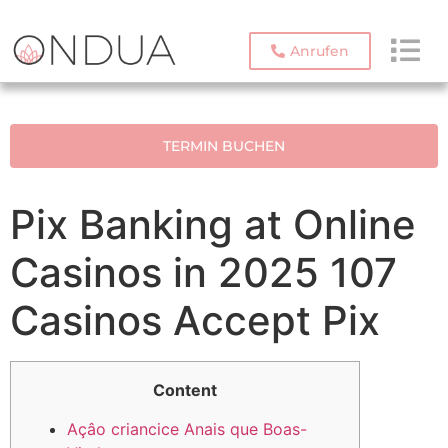
Anrufen
TERMIN BUCHEN
Pix Banking at Online
Casinos in 2025 107
Casinos Accept Pix
Content
Açâo criancice Anais que Boas-