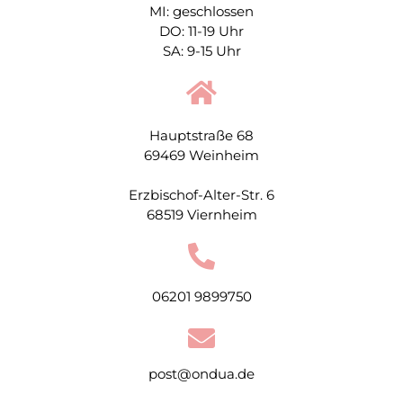
MI: geschlossen
DO: 11-19 Uhr
SA: 9-15 Uhr
Hauptstraße 68
69469 Weinheim
Erzbischof-Alter-Str. 6
68519 Viernheim
06201 9899750
post@ondua.de