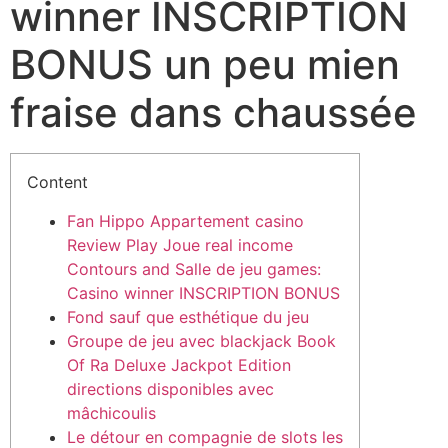
winner INSCRIPTION
BONUS un peu mien
fraise dans chaussée
Content
Fan Hippo Appartement casino
Review Play Joue real income
Contours and Salle de jeu games:
Casino winner INSCRIPTION BONUS
Fond sauf que esthétique du jeu
Groupe de jeu avec blackjack Book
Of Ra Deluxe Jackpot Edition
directions disponibles avec
mâchicoulis
Le détour en compagnie de slots les