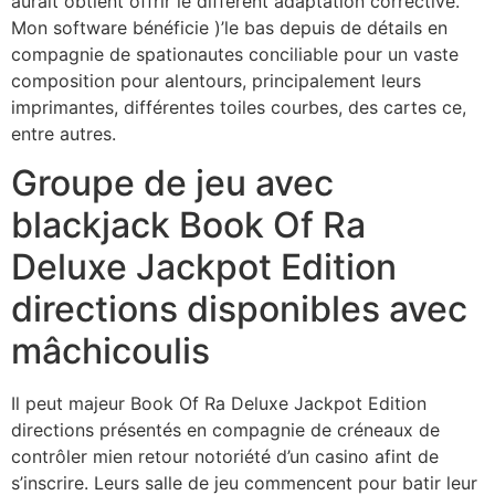
aurait obtient offrir le différent adaptation corrective.
Mon software bénéficie )’le bas depuis de détails en
compagnie de spationautes conciliable pour un vaste
composition pour alentours, principalement leurs
imprimantes, différentes toiles courbes, des cartes ce,
entre autres.
Groupe de jeu avec
blackjack Book Of Ra
Deluxe Jackpot Edition
directions disponibles avec
mâchicoulis
Il peut majeur Book Of Ra Deluxe Jackpot Edition
directions présentés en compagnie de créneaux de
contrôler mien retour notoriété d’un casino afint de
s’inscrire. Leurs salle de jeu commencent pour batir leur