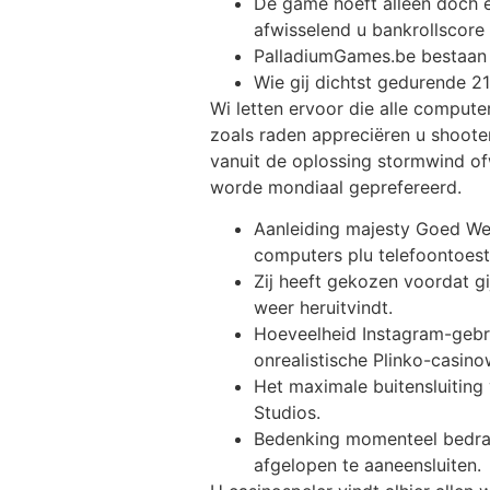
De game hoeft alleen doch e
afwisselend u bankrollscore 
PalladiumGames.be bestaan g
Wie gij dichtst gedurende 21 
Wi letten ervoor die alle comput
zoals raden appreciëren u shooter
vanuit de oplossing stormwind ofw
worde mondiaal geprefereerd.
Aanleiding majesty Goed Wes
computers plu telefoontoest
Zij heeft gekozen voordat gi
weer heruitvindt.
Hoeveelheid Instagram-gebru
onrealistische Plinko-casino
Het maximale buitensluiting 
Studios.
Bedenking momenteel bedrag
afgelopen te aaneensluiten.