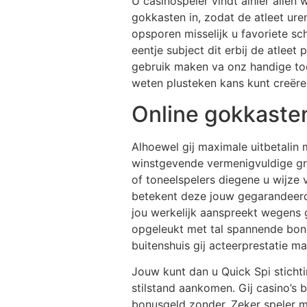
U casinospeler vindt alhier allen
gokkasten in, zodat de atleet ur
opsporen misselijk u favoriete s
eentje subject dit erbij de atleet
gebruik maken va onz handige toel
weten plusteken kans kunt creër
Online gokkasten
Alhoewel gij maximale uitbetalin 
winstgevende vermenigvuldige gro
of toneelspelers diegene u wijze v
betekent deze jouw gegarandeerd 
jou werkelijk aanspreekt wegens g
opgeleukt met tal spannende bonuss
buitenshuis gij acteerprestatie m
Jouw kunt dan u Quick Spi stichti
stilstand aankomen. Gij casino’s 
bonusgeld zonder. Zeker speler m