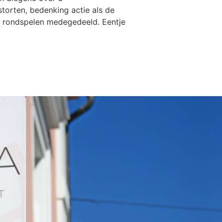
orten, bedenking actie als de
l rondspelen medegedeeld. Eentje