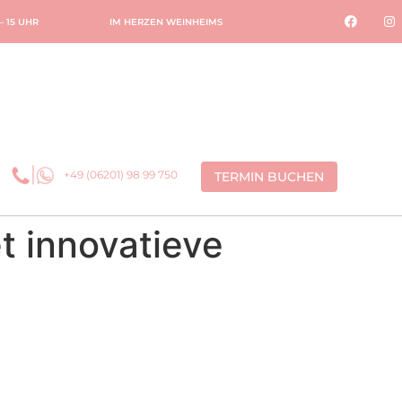
 – 15 UHR
IM HERZEN WEINHEIMS
+49 (06201) 98 99 750
TERMIN BUCHEN
t innovatieve