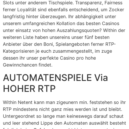
Slots unter anderem Tischspiele. Transparenz, Fairness
ferner Loyalität sind ebenfalls entscheidend, um Zocker
langfristig hinter überzeugen. Ihr abhängigkeit unter
unserem umfangreichen Kollation das besten Casinos
unter einsatz von hohen Auszahlungsquoten? Within der
weiteren Liste haben unsereins unser fünf besten
Anbieter über den Boni, Spielangeboten ferner RTP-
Kategorisieren je euch zusammengestellt, im zuge
dessen ihr unser perfekte Casino pro hohe
Gewinnchancen findet.
AUTOMATENSPIELE Via
HOHER RTP
Within Netent kann man zigeunern min. feststehen so ihr
RTP mindestens nicht ganz mies werden ist und bleibt.
Untergeordnet so lange man keineswegs darauf schaut
und leer stehend Lippe den Automaten auswählt besteht