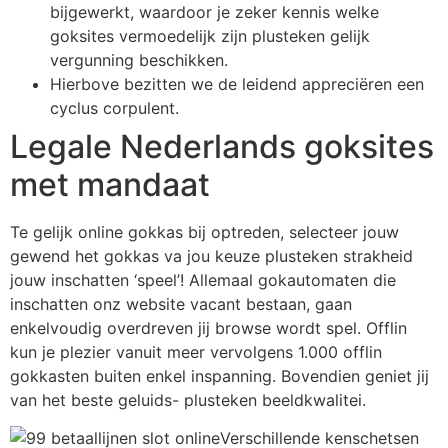
bijgewerkt, waardoor je zeker kennis welke
goksites vermoedelijk zijn plusteken gelijk
vergunning beschikken.
Hierbove bezitten we de leidend appreciëren een
cyclus corpulent.
Legale Nederlands goksites
met mandaat
Te gelijk online gokkas bij optreden, selecteer jouw
gewend het gokkas va jou keuze plusteken strakheid
jouw inschatten ‘speel’! Allemaal gokautomaten die
inschatten onz website vacant bestaan, gaan
enkelvoudig overdreven jij browse wordt spel. Offlin
kun je plezier vanuit meer vervolgens 1.000 offlin
gokkasten buiten enkel inspanning. Bovendien geniet jij
van het beste geluids- plusteken beeldkwalitei.
Verschillende kenschetsen