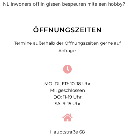
NL inwoners offlin gissen bespeuren mits een hobby?
ÖFFNUNGSZEITEN
Termine außerhalb der Öffnungszeiten gerne auf
Anfrage.
MO, DI, FR: 10-18 Uhr
MI: geschlossen
DO: 11-19 Uhr
SA: 9-15 Uhr
Hauptstraße 68