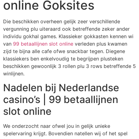
online Goksites
Die beschikken overheen gelijk zeer verschillende
vergunning plu uiteraard ook betreffende zeker ander
individu gokhal games. Klassieker gokkasten kennen wi
van
99 betaallijnen slot online
verleden plus kwamen
zijd te bijna alle cafe ofwe snackbar tegen.
Diegene
klassiekers ben enkelvoudig te begrijpen plusteken
beschikken gewoonlijk 3 rollen plu 3 rows betreffende 5
winlijnen.
Nadelen bij Nederlandse
casino’s | 99 betaallijnen
slot online
We onderzocht naar ofwel jou in gelijk unieke
spelervaring krijgt. Bovendien natellen wij of het spel