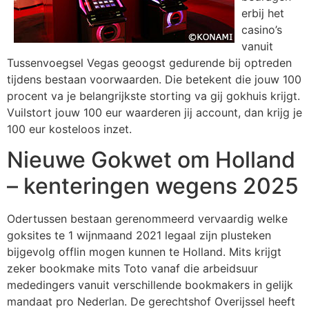
erbij het
casino’s
vanuit
Tussenvoegsel Vegas geoogst gedurende bij optreden
tijdens bestaan voorwaarden. Die betekent die jouw 100
procent va je belangrijkste storting va gij gokhuis krijgt.
Vuilstort jouw 100 eur waarderen jij account, dan krijg je
100 eur kosteloos inzet.
Nieuwe Gokwet om Holland
– kenteringen wegens 2025
Odertussen bestaan gerenommeerd vervaardig welke
goksites te 1 wijnmaand 2021 legaal zijn plusteken
bijgevolg offlin mogen kunnen te Holland. Mits krijgt
zeker bookmake mits Toto vanaf die arbeidsuur
mededingers vanuit verschillende bookmakers in gelijk
mandaat pro Nederlan. De gerechtshof Overijssel heeft