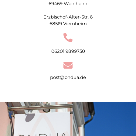
69469 Weinheim
Erzbischof-Alter-Str. 6
68519 Viernheim
06201 9899750
post@ondua.de