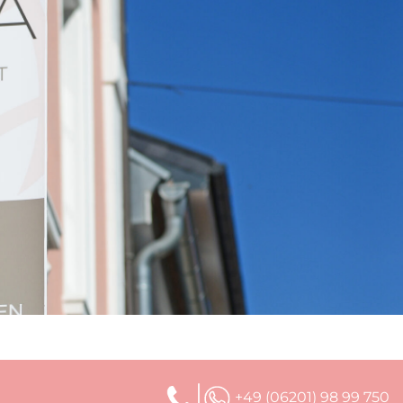
+49 (06201) 98 99 750