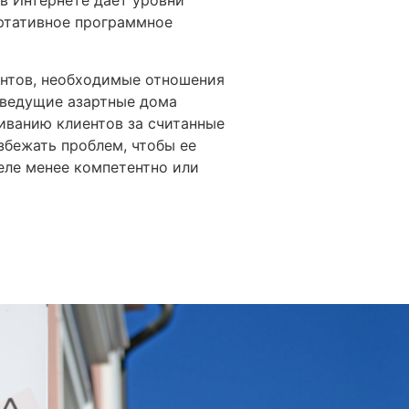
 в Интернете дает уровни
ортативное программное
ентов, необходимые отношения
, ведущие азартные дома
иванию клиентов за считанные
збежать проблем, чтобы ее
деле менее компетентно или