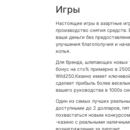
Игры
Настоящие игры в азартные иг
производство снятия средств. 
ваши деньги без предоставлени
улучшения благополучия и нач
копья.
Для бренда, шлепающих новых у
бонус на сто% примерно в 2500
Wild250.Казино имеет ключевой
сделает прибыль более веселым
вашего руководства в 1000s си
Один из самых лучших реальных
доступными до 2 долларов, пя
похвастаться новым конкурсом
-казино с реальными наличным
вознаграждение за депозит.