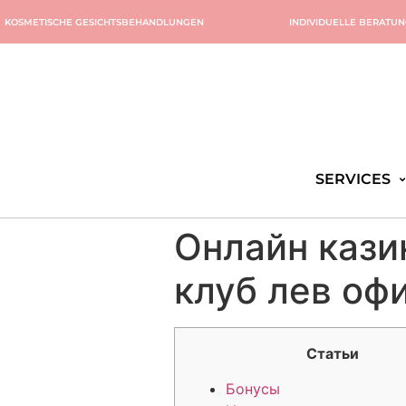
KOSMETISCHE GESICHTSBEHANDLUNGEN
INDIVIDUELLE BERATU
SERVICES
Онлайн кази
клуб лев оф
Статьи
Бонусы