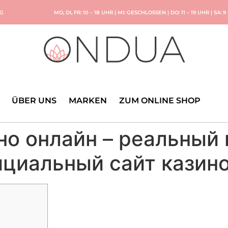
NG
MO, DI, FR: 10 – 18 UHR | MI: GESCHLOSSEN | DO: 11 – 19 UHR | SA: 9
ÜBER UNS
MARKEN
ZUM ONLINE SHOP
но онлайн – реальный
ициальный сайт казин