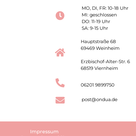
MO, DI, FR: 10-18 Uhr
MI: geschlossen
DO: 11-19 Uhr
SA: 9-15 Uhr
Hauptstraße 68
69469 Weinheim
Erzbischof-Alter-Str. 6
68519 Viernheim
06201 9899750
post@ondua.de
Impressum