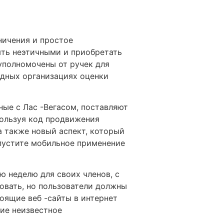
ничения и простое
ыть неэтичными и приобретать
уполномочены от ручек для
одных организациях оценки
ные с Лас -Вегасом, поставляют
пользуя код продвижения
а также новый аспект, который
апустите мобильное применение
ю неделю для своих членов, с
овать, но пользователи должны
оящие веб -сайты в интернет
ие неизвестное