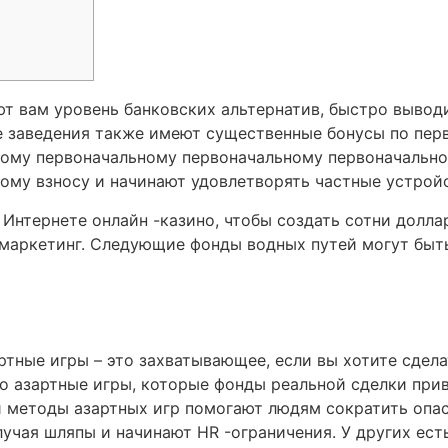
ают вам уровень банковских альтернатив, быстро выво
е заведения также имеют существенные бонусы по пер
ному первоначальному первоначальному первоначальн
ому взносу и начинают удовлетворять частные устрой
Интернете онлайн -казино, чтобы создать сотни долл
 маркетинг. Следующие фонды водных путей могут быт
ртные игры – это захватывающее, если вы хотите сделат
что азартные игры, которые фонды реальной сделки при
 методы азартных игр помогают людям сократить опас
лучая шляпы и начинают HR -ограничения. У других ес