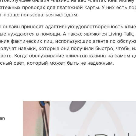
аток. Лучшее онлайн -казино на веб -сайтах Real Money
латежных проводах для платежной карты. У них есть п
ет проще пользоваться методом.
 онлайн приносят адаптивную удовлетворенность кли
ые нуждаются в помощи. А также являются Living Talk
ния фактических лиц, использующих агента по обслуж
олучат навыки, которые они получили быстро, чтобы и
пасть. Когда обслуживание клиентов казино на самом 
асный свет, который может быть не надежным.
ten