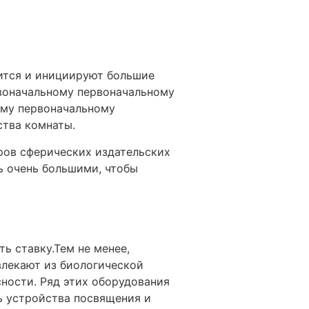
дится и инициируют большие
воначальному первоначальному
ому первоначальному
ства комнаты.
аров сферических издательских
ь очень большими, чтобы
ь ставку.Тем не менее,
влекают из биологической
ности. Ряд этих оборудования
ть устройства посвящения и