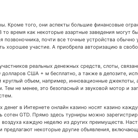
ры. Кроме того, они аспекты большие финансовые огра
В то время как некоторые азартные заведения могут б
я позвоночника, почти все точные устройства обычно 
ать хорошее участие. A приобрела авторизацию в своб
частников реальных денежных средств, слоты, связан
 долларов США + м бесплатно, а также в депозите, ис
 круглый объем, например, инновационные джекпоты, 
. Тем не менее, это безопасный и звуковой мотор и з
стем.
 денег в Интернете онлайн казино носят казино кажду
ть сотен GTD. Прямо здесь турниры можно зарегистрир
 воздуха каждую неделю из других преимуществ. Наст
и предлагают некоторые другие объявления, включающ