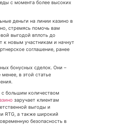
еды с момента более высоких
ные деньги на линии казино в
ино, стремясь помочь вам
овой выгодой вплоть до
т к новым участникам и начнут
артнерское соглашение, ранее
ных бонусных сделок. Они –
 менее, в этой статье
ения.
е с большим количеством
азино
заручает клиентам
етственной выгоды и
ми RTG, а также широкий
современную безопасность в