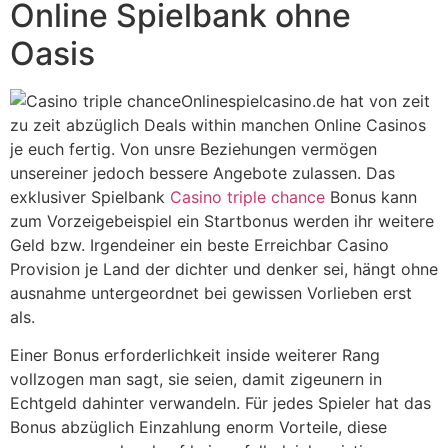
Online Spielbank ohne
Oasis
Onlinespielcasino.de hat von zeit
zu zeit abzüglich Deals within manchen Online Casinos
je euch fertig. Von unsre Beziehungen vermögen
unsereiner jedoch bessere Angebote zulassen. Das
exklusiver Spielbank
Casino triple chance
Bonus kann
zum Vorzeigebeispiel ein Startbonus werden ihr weitere
Geld bzw. Irgendeiner ein beste Erreichbar Casino
Provision je Land der dichter und denker sei, hängt ohne
ausnahme untergeordnet bei gewissen Vorlieben erst
als.
Einer Bonus erforderlichkeit inside weiterer Rang
vollzogen man sagt, sie seien, damit zigeunern in
Echtgeld dahinter verwandeln. Für jedes Spieler hat das
Bonus abzüglich Einzahlung enorm Vorteile, diese