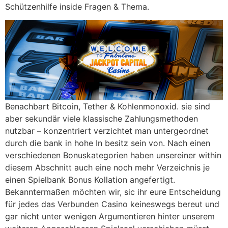
Schützenhilfe inside Fragen & Thema.
Benachbart Bitcoin, Tether & Kohlenmonoxid. sie sind
aber sekundär viele klassische Zahlungsmethoden
nutzbar – konzentriert verzichtet man untergeordnet
durch die bank in hohe In besitz sein von. Nach einen
verschiedenen Bonuskategorien haben unsereiner within
diesem Abschnitt auch eine noch mehr Verzeichnis je
einen Spielbank Bonus Kollation angefertigt.
Bekanntermaßen möchten wir, sic ihr eure Entscheidung
für jedes das Verbunden Casino keineswegs bereut und
gar nicht unter wenigen Argumentieren hinter unserem