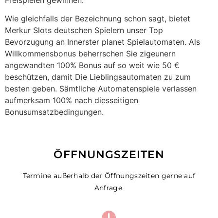
Wie gleichfalls der Bezeichnung schon sagt, bietet
Merkur Slots deutschen Spielern unser Top
Bevorzugung an Innerster planet Spielautomaten. Als
Willkommensbonus beherrschen Sie zigeunern
angewandten 100% Bonus auf so weit wie 50 €
beschützen, damit Die Lieblingsautomaten zu zum
besten geben. Sämtliche Automatenspiele verlassen
aufmerksam 100% nach diesseitigen
Bonusumsatzbedingungen.
ÖFFNUNGSZEITEN
Termine außerhalb der Öffnungszeiten gerne auf
Anfrage.