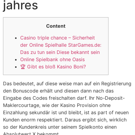
jahres
Content
Casino triple chance – Sicherheit
der Online Spielhalle StarGames.de:
Das zu tun sein Diese bekannt sein
Online Spielbank ohne Oasis
🏆 Gibt es bloß Kasino Boni?
Das bedeutet, auf diese weise man auf ein Registrierung
den Bonuscode erhält und diesen dann nach das
Eingabe des Codes freischalten darf. Ihr No-Deposit-
Maklercourtage, wie der Kasino Provision ohne
Einzahlung sekundär ist und bleibt, ist as part of neuen
Kunden enorm respektiert.
Daraus ergibt sich, wirklich
so der Kundenkreis unter seinem Spielkonto einen
Absolutwert X bekommt.