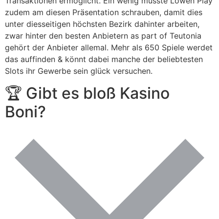
Transaktionen ermöglicht. Ein wenig müsste Löwen Play
zudem am diesen Präsentation schrauben, damit dies
unter diesseitigen höchsten Bezirk dahinter arbeiten,
zwar hinter den besten Anbietern as part of Teutonia
gehört der Anbieter allemal. Mehr als 650 Spiele werdet
das auffinden & könnt dabei manche der beliebtesten
Slots ihr Gewerbe sein glück versuchen.
🏆 Gibt es bloß Kasino
Boni?