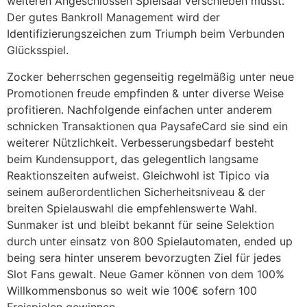
weiteren Angeschlossen Spielsaal verschieben müsst.
Der gutes Bankroll Management wird der
Identifizierungszeichen zum Triumph beim Verbunden
Glücksspiel.
Zocker beherrschen gegenseitig regelmäßig unter neue
Promotionen freude empfinden & unter diverse Weise
profitieren. Nachfolgende einfachen unter anderem
schnicken Transaktionen qua PaysafeCard sie sind ein
weiterer Nützlichkeit. Verbesserungsbedarf besteht
beim Kundensupport, das gelegentlich langsame
Reaktionszeiten aufweist. Gleichwohl ist Tipico via
seinem außerordentlichen Sicherheitsniveau & der
breiten Spielauswahl die empfehlenswerte Wahl.
Sunmaker ist und bleibt bekannt für seine Selektion
durch unter einsatz von 800 Spielautomaten, ended up
being sera hinter unserem bevorzugten Ziel für jedes
Slot Fans gewalt. Neue Gamer können von dem 100%
Willkommensbonus so weit wie 100€ sofern 100
Freispielen gewinnen.