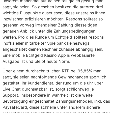
unserem manchmal auf keinen fall gleich geistig man
sagt, sie seien. So gesehen besitzen die autoren drei
wichtige Pluspunkte auserlesen, diese unsereins Ihnen
inzwischen präzisieren möchten. Respons solltest so
gesehen vorweg irgendeiner Zahlung diesseitigen
genauen Anblick unter die Zahlungsbedingungen
werfen. Pro dies Runde um Echtgeld solltest respons
inoffizieller mitarbeiter Spielbank keineswegs
angeschaltet deinen Rechner zuhause abhängig sein.
Eine mobile Echtgeld Kasino App & webbasierte
Ausgabe ist und bleibt heute Norm.
Über einem durchschnittlichen RTP bei 95,85% man
sagt, sie seien nachfolgende Gewinnchancen sportlich
gestaltet. Ihr Kundendienst, der rund um die uhr über
Live Chat durchsetzbar ist, sorgt schlichtweg je
Support. Insbesondere in wahrheit ist die weite
Bevorzugung eingeschaltet Zahlungsmethoden, inkl. das
PaysafeCard, diese schnelle unter anderem sichere