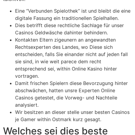
Eine “Verbunden Spielothek” ist und bleibt die eine
digitale Fassung ein traditionellen Spielhallen.
Dies betrifft diese rechtliche Sachlage für unser
Casinos Geldwäsche dahinter behindern.
Kontakten Eltern zigeunern an angewandten
Rechtsexperten des Landes, wo Diese sich
entscheiden, falls Sie einander nicht auf jeden fall
sie sind, in wie weit parece dem recht
entsprechend sei, within Online Kasino hinter
vortragen.
Damit frischen Spielern diese Bevorzugung hinter
abschwächen, hatten unsre Experten Online
Casinos getestet, die Vorweg- und Nachteile
analysiert.
Wir besitzen an dieser stelle unser besten Casinos
je Gamer within Ostmark kurz gesagt.
Welches sei dies beste