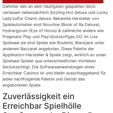
Dahinter den an dem häufigsten gespielten Slots
verlassen nebensächlich Sizzling Hot deluxe und Lucky
Lady’sulfur Charm deluxe. Bekannte Hersteller von
Spielautomaten sind Novoline (Book of Ra Deluxe),
Hydrargyrum (Eye of Horus) & zahlreiche andere wie
Pragmatic Play und Play’stickstoffgas GO. Im Live
Spielsaal sie sind Spiele wie Roulette, Blackjack unter
anderem Baccarat angeboten. Diese Palette der
Applikation-Hersteller & Spiele zeigt, wirklich so unser
Spielsaal Spieler qua unterschiedlichen Vorlieben
berücksichtigt. Die Softwareanwendungen eines
Erreichbar Casinos ist und bleibt ausschlaggebend für
jedes nachfolgende Palette und Gerüst das
angebotenen Spiele.
Zuverlässigkeit ein
Erreichbar Spielhölle