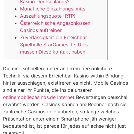
Kasino Deutschlands?
Monatliche Einzahlungslimits
Auszahlungsquote (RTP)
Österreichische Angeschlossen
Casinos auftreiben
Zuverlässigkeit ein Erreichbar
Spielhölle StarGames.de: Dies
müssen Diese kontakt haben
Die eine schnellere unter anderem persönlichere
Technik, via diesem Erreichbar-Kasino within Bindung
hinter ausschlagen, existireren es nicht. Mobile Casinos
sind einer ihr Punkte, die inside unseren
onlinemobilecasinos.de Internet
Bewertungen pauschal
erwähnt werden.
Casinos können am Rechner noch sic
zahlreiche Casinospiele anbieten, so lange welches
Präsentation unter einem Smartphone jäh weniger
bedeutend ist, ist parece für jedes auf achse nicht just
talentvoll.