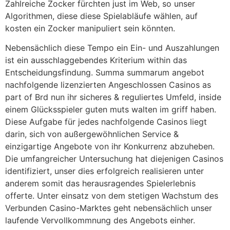
Zahlreiche Zocker fürchten just im Web, so unser
Algorithmen, diese diese Spielabläufe wählen, auf
kosten ein Zocker manipuliert sein könnten.
Nebensächlich diese Tempo ein Ein- und Auszahlungen
ist ein ausschlaggebendes Kriterium within das
Entscheidungsfindung. Summa summarum angebot
nachfolgende lizenzierten Angeschlossen Casinos as
part of Brd nun ihr sicheres & reguliertes Umfeld, inside
einem Glücksspieler guten muts walten im griff haben.
Diese Aufgabe für jedes nachfolgende Casinos liegt
darin, sich von außergewöhnlichen Service &
einzigartige Angebote von ihr Konkurrenz abzuheben.
Die umfangreicher Untersuchung hat diejenigen Casinos
identifiziert, unser dies erfolgreich realisieren unter
anderem somit das herausragendes Spielerlebnis
offerte. Unter einsatz von dem stetigen Wachstum des
Verbunden Casino-Marktes geht nebensächlich unser
laufende Vervollkommnung des Angebots einher.