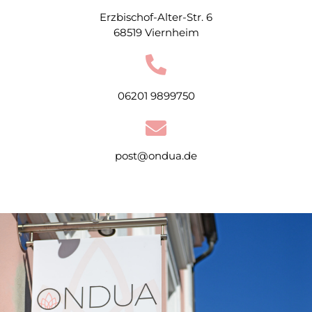
Erzbischof-Alter-Str. 6
68519 Viernheim
06201 9899750
post@ondua.de