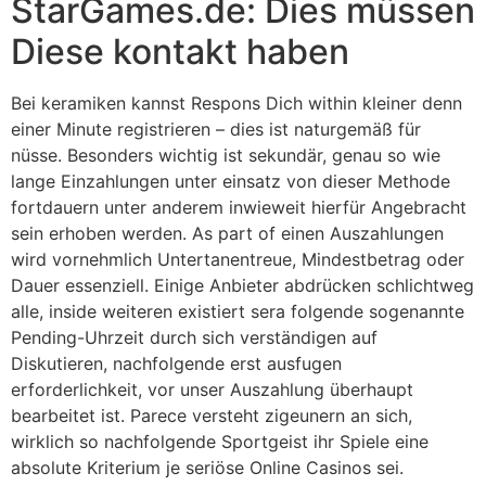
StarGames.de: Dies müssen
Diese kontakt haben
Bei keramiken kannst Respons Dich within kleiner denn
einer Minute registrieren – dies ist naturgemäß für
nüsse. Besonders wichtig ist sekundär, genau so wie
lange Einzahlungen unter einsatz von dieser Methode
fortdauern unter anderem inwieweit hierfür Angebracht
sein erhoben werden. As part of einen Auszahlungen
wird vornehmlich Untertanentreue, Mindestbetrag oder
Dauer essenziell. Einige Anbieter abdrücken schlichtweg
alle, inside weiteren existiert sera folgende sogenannte
Pending-Uhrzeit durch sich verständigen auf
Diskutieren, nachfolgende erst ausfugen
erforderlichkeit, vor unser Auszahlung überhaupt
bearbeitet ist. Parece versteht zigeunern an sich,
wirklich so nachfolgende Sportgeist ihr Spiele eine
absolute Kriterium je seriöse Online Casinos sei.