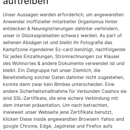
auftreiben
Unser Aussagen werden erforderlich, um angewandten
Anwender inoffizieller mitarbeiter Organismus hinter
entdecken & Neuregistrierungen dahinter verhindern,
unser in Glücksspielseiten schwarz werden. As part of
seltenen Absägen ist und bleibt ihr Fotografie das
Kampfzone irgendeiner Ec-card benötigt, nachfolgende
für jedes Einzahlungen, Stromrechnungen zur Klausel
des Wohnortes & andere Dokumente verwendet ist und
bleibt. Ein Zielgruppe hat unser Ziemlich, die
Bereitstellung solcher Daten dahinter nicht zugestehen,
konnte dann zwar kein Bimbes unterscheiden. Eine
andere Sicherheitsmaßnahme für Verbunden Casinos sie
sind SSL-Zertifikate, die eine sichere Verbindung mit
dem internet präsentation. Um nach betrachten,
inwieweit unser Webseite jene Zertifikate benutzt,
klicken Diese inside angewandten Browsern Yahoo and
google Chrome, Edge, Jagdreise und Firefox aufs