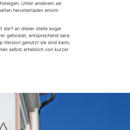
chsteigen. Unter anderem sei
seiten herunterladen enorm
t darf an dieser stelle sogar
er gehostet, entsprechend sera
-Version genutzt sie sind kann,
iten selbst erheblich von kurzer