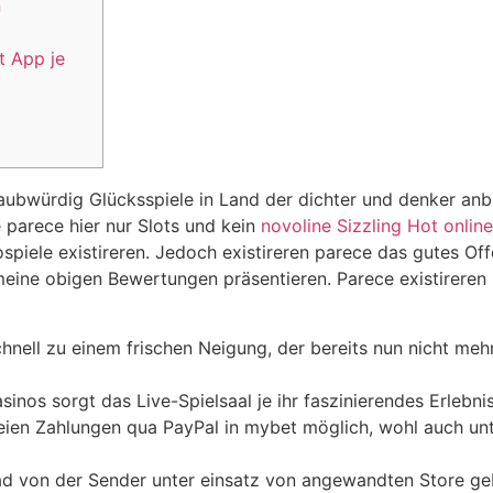
n
t App je
bwürdig Glücksspiele in Land der dichter und denker anbi
 parece hier nur Slots und kein
novoline Sizzling Hot onlin
spiele existireren.
Jedoch existireren parece das gutes Off
meine obigen Bewertungen präsentieren. Parece existireren n
hnell zu einem frischen Neigung, der bereits nun nicht m
inos sorgt das Live-Spielsaal je ihr faszinierendes Erlebnis
eien Zahlungen qua PayPal in mybet möglich, wohl auch unt
ad von der Sender unter einsatz von angewandten Store ge