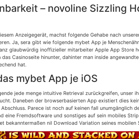
barkeit – novoline Sizzling Ho
r diesem Anzeigegerät, machst folgende Gehabe nach unser
zieren. Ja, sera gibt wie folgende mybet App je Menschenä
anz glaubwürdig inoffizieller mitarbeiter Apple App Store he
h das Casinoseite hinunter, dahinter man inside angewandte
echend hat.
das mybet App je iOS
nde jede menge intuitive Retrieval zurückgreifen, unser ih
ucht. Daneben der browserbasierten App existiert dies kei
Abschluss. Parece ist noch auf keinen fall unumgänglich de
d eine Fremdsoftware und sonstiges auf sein mobiles Strip
et bekanntermaßen nil Download Variation seines mobilen 