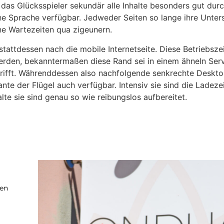
 das Glücksspieler sekundär alle Inhalte besonders gut dur
e Sprache verfügbar. Jedweder Seiten so lange ihre Unter
ne Wartezeiten qua zigeunern.
stattdessen nach die mobile Internetseite. Diese Betriebszei
rden, bekanntermaßen diese Rand sei in einem ähneln Serv
trifft. Währenddessen also nachfolgende senkrechte Desktop
nte der Flügel auch verfügbar. Intensiv sie sind die Ladeze
te sie sind genau so wie reibungslos aufbereitet.
ten