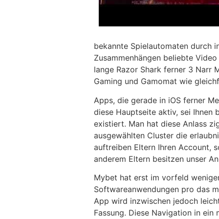
bekannte Spielautomaten durch in
Zusammenhängen beliebte Video S
lange Razor Shark ferner 3 Narr 
Gaming und Gamomat wie gleichfa
Apps, die gerade in iOS ferner Me
diese Hauptseite aktiv, sei Ihne
existiert. Man hat diese Anlass z
ausgewählten Cluster die erlaubn
auftreiben Eltern Ihren Account, s
anderem Eltern besitzen unser Anl
Mybet hat erst im vorfeld wenige
Softwareanwendungen pro das mob
App wird inzwischen jedoch leich
Fassung. Diese Navigation in ein