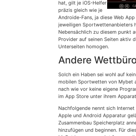
hat, gilt je iOS-Helfer
präzis gleich wie je
Androide-Fans, ja diese Web App
jeweiligen Sportwettenanbieters 
Nebensächlich zu diesem punkt auft
Provider auf seinen Seiten aktiv d
Unterseiten homogen.
Andere Wettbür
Solch ein Haben sei wohl auf keine
mobilen Sportwetten von Mybet au
nach wie vor keine eigene Progr
im App Store unter ihrem Apparat
Nachfolgende nennt sich Internet
Apple und Android Apparatur geläu
Zusammenbau Speicherplatz anneh
hinzufügen und beginnen. Für dies