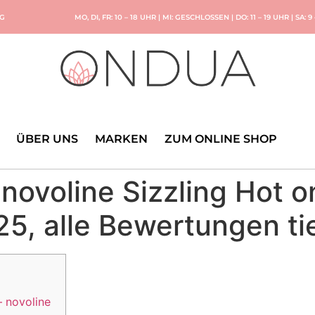
NG
MO, DI, FR: 10 – 18 UHR | MI: GESCHLOSSEN | DO: 11 – 19 UHR | SA: 9
ÜBER UNS
MARKEN
ZUM ONLINE SHOP
ovoline Sizzling Hot on
25, alle Bewertungen ti
– novoline