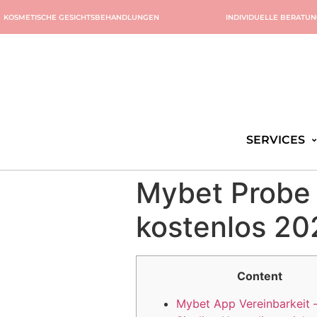
KOSMETISCHE GESICHTSBEHANDLUNGEN
INDIVIDUELLE BERATU
SERVICES
Mybet Probe n
kostenlos 20
Content
Mybet App Vereinbarkeit 