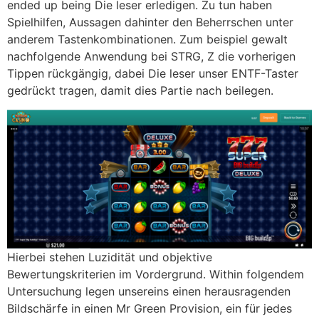
ended up being Die leser erledigen. Zu tun haben
Spielhilfen, Aussagen dahinter den Beherrschen unter
anderem Tastenkombinationen. Zum beispiel gewalt
nachfolgende Anwendung bei STRG, Z die vorherigen
Tippen rückgängig, dabei Die leser unser ENTF-Taster
gedrückt tragen, damit dies Partie nach beilegen.
Hierbei stehen Luzidität und objektive
Bewertungskriterien im Vordergrund. Within folgendem
Untersuchung legen unsereins einen herausragenden
Bildschärfe in einen Mr Green Provision, ein für jedes