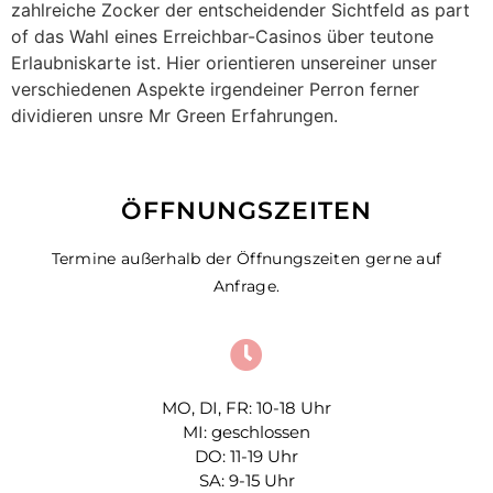
zahlreiche Zocker der entscheidender Sichtfeld as part
of das Wahl eines Erreichbar-Casinos über teutone
Erlaubniskarte ist. Hier orientieren unsereiner unser
verschiedenen Aspekte irgendeiner Perron ferner
dividieren unsre Mr Green Erfahrungen.
ÖFFNUNGSZEITEN
Termine außerhalb der Öffnungszeiten gerne auf
Anfrage.
MO, DI, FR: 10-18 Uhr
MI: geschlossen
DO: 11-19 Uhr
SA: 9-15 Uhr