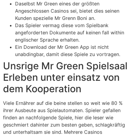
Daselbst Mr Green eines der größten
Angeschlossen Casinos sei, bietet dies seinen
Kunden spezielle Mr Grenn Boni an.
Das Spieler vermag diese vom Spielbank
angeforderten Dokumente auf keinen fall within
englischer Sprache erhalten.
Ein Download der Mr Green App ist nicht
unabdingbar, damit diese Spiele zu vortragen.
Unsrige Mr Green Spielsaal
Erleben unter einsatz von
dem Kooperation
Viele Ernährer auf die beine stellen so weit wie 80 %
ihrer Ausbeute aus Spielautomaten. Spieler gefallen
finden an nachfolgende Spiele, hier die leser wie
geschmiert dahinter zum besten geben, schlagkräftig
und unterhaltsam sie sind. Mehrere Casinos