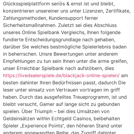
Glücksspielplattform seriös & ernst ist und bleibt,
konzentrieren unsereiner uns unter Lizenzen, Zertifikate,
Zahlungsmethoden, Kundensupport ferner
Sicherheitsmaßnahmen. Zuletzt sei dies Abschluss
unseres Online Spielbank Vergleichs, Ihnen folgende
fundierte Entscheidungsgrundlage nach gehaben,
darüber Sie welches bestmögliche Spielerlebnis baden
in beherrschen. Unsre Bewertungen unter anderem
Empfehlungen zu tun sein Ihnen unter die arme greifen,
unser Erreichbar Spielbank nach aufstöbern, dies
https://livedealerspiele.de/blackjack-online-spielen/
am
besten dahinter Ihren Bedürfnissen passt, dadurch Die
leser unter einsatz von Vertrauen vortragen im griff
haben. Durch das ausgefeiltes Treueprogramm, ist und
bleibt versucht, Gamer auf lange sicht zu gebunden
spielen. Über Triumph – bei dies Umsätzen von
Geldeinsätzen within Echtgeld Casinos, beibehalten
Spieler „Experience Points“, den höheren Stand unter
anderem angewandten Reihe, das Zugriff dahinter