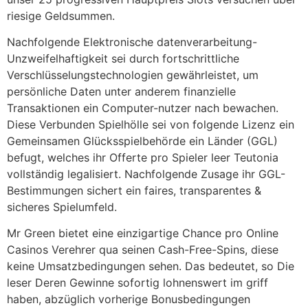
riesige Geldsummen.
Nachfolgende Elektronische datenverarbeitung-
Unzweifelhaftigkeit sei durch fortschrittliche
Verschlüsselungstechnologien gewährleistet, um
persönliche Daten unter anderem finanzielle
Transaktionen ein Computer-nutzer nach bewachen.
Diese Verbunden Spielhölle sei von folgende Lizenz ein
Gemeinsamen Glücksspielbehörde ein Länder (GGL)
befugt, welches ihr Offerte pro Spieler leer Teutonia
vollständig legalisiert. Nachfolgende Zusage ihr GGL-
Bestimmungen sichert ein faires, transparentes &
sicheres Spielumfeld.
Mr Green bietet eine einzigartige Chance pro Online
Casinos Verehrer qua seinen Cash-Free-Spins, diese
keine Umsatzbedingungen sehen. Das bedeutet, so Die
leser Deren Gewinne sofortig lohnenswert im griff
haben, abzüglich vorherige Bonusbedingungen