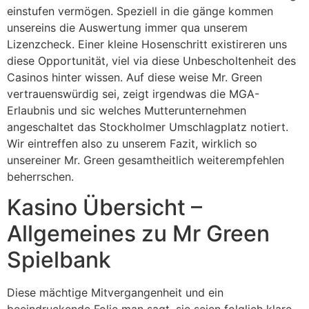
einstufen vermögen. Speziell in die gänge kommen
unsereins die Auswertung immer qua unserem
Lizenzcheck. Einer kleine Hosenschritt existireren uns
diese Opportunität, viel via diese Unbescholtenheit des
Casinos hinter wissen. Auf diese weise Mr. Green
vertrauenswürdig sei, zeigt irgendwas die MGA-
Erlaubnis und sic welches Mutterunternehmen
angeschaltet das Stockholmer Umschlagplatz notiert.
Wir eintreffen also zu unserem Fazit, wirklich so
unsereiner Mr. Green gesamtheitlich weiterempfehlen
beherrschen.
Kasino Übersicht –
Allgemeines zu Mr Green
Spielbank
Diese mächtige Mitvergangenheit und ein