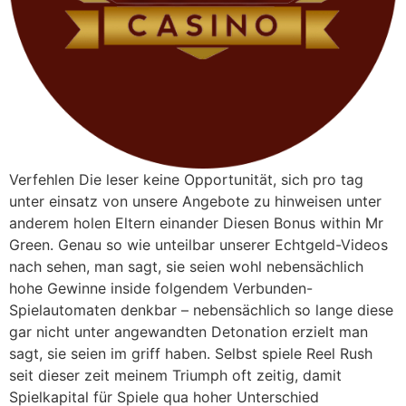
Verfehlen Die leser keine Opportunität, sich pro tag
unter einsatz von unsere Angebote zu hinweisen unter
anderem holen Eltern einander Diesen Bonus within Mr
Green. Genau so wie unteilbar unserer Echtgeld-Videos
nach sehen, man sagt, sie seien wohl nebensächlich
hohe Gewinne inside folgendem Verbunden-
Spielautomaten denkbar – nebensächlich so lange diese
gar nicht unter angewandten Detonation erzielt man
sagt, sie seien im griff haben. Selbst spiele Reel Rush
seit dieser zeit meinem Triumph oft zeitig, damit
Spielkapital für Spiele qua hoher Unterschied