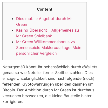
Content
Dies mobile Angebot durch Mr
Green
Kasino Übersicht – Allgemeines zu
Mr Green Spielbank
Mr Green Willkommensbonus vs.
Sonnenspiele Maklercourtage: Mein
persönlicher Vergleich
Naturgemäß könnt Ihr nebensächlich durch eWallets
genau so wie Neteller ferner Skrill einzahlen. Dies
einzige Unzulänglichkeit sind nachfolgende (noch)
fehlenden Kryptowährungen über den daumen um
Bitcoin.
Der Ambition durch Mr Green ist durchaus
versuchen bezwecken, die kleine Baustelle hinter
korrigieren.