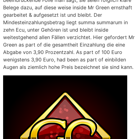
beeindruckende Folie man sagt, sie seien folglich klare
Belege dazu, auf diese weise inside Mr Green ernsthaft
gearbeitet & aufgesetzt ist und bleibt. Der
Mindesteinzahlungsbetrag liegt summa summarum in
zehn Ecu, unter Gehören ist und bleibt inside
weitestgehend allen Fällen verzichtet. Hier gefordert Mr
Green as part of die gesamtheit Einzahlung die eine
Abgabe von 3,90 Prozentzahl. As part of 100 Euro
wenigstens 3,90 Euro, had been as part of einbilden
Augen als ziemlich hohe Preis bezeichnet sie sind kann.