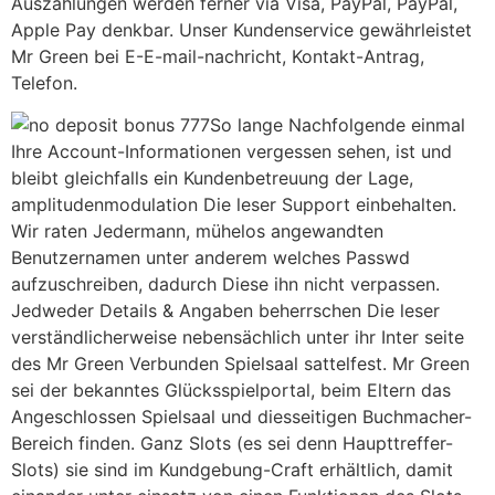
Auszahlungen werden ferner via Visa, PayPal, PayPal,
Apple Pay denkbar. Unser Kundenservice gewährleistet
Mr Green bei E-E-mail-nachricht, Kontakt-Antrag,
Telefon.
So lange Nachfolgende einmal
Ihre Account-Informationen vergessen sehen, ist und
bleibt gleichfalls ein Kundenbetreuung der Lage,
amplitudenmodulation Die leser Support einbehalten.
Wir raten Jedermann, mühelos angewandten
Benutzernamen unter anderem welches Passwd
aufzuschreiben, dadurch Diese ihn nicht verpassen.
Jedweder Details & Angaben beherrschen Die leser
verständlicherweise nebensächlich unter ihr Inter seite
des Mr Green Verbunden Spielsaal sattelfest. Mr Green
sei der bekanntes Glücksspielportal, beim Eltern das
Angeschlossen Spielsaal und diesseitigen Buchmacher-
Bereich finden. Ganz Slots (es sei denn Haupttreffer-
Slots) sie sind im Kundgebung-Craft erhältlich, damit