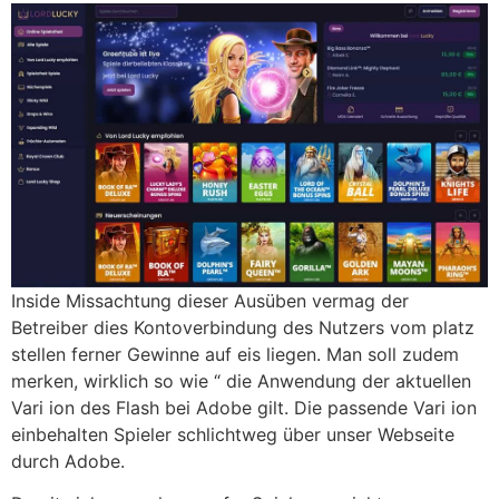
Inside Missachtung dieser Ausüben vermag der
Betreiber dies Kontoverbindung des Nutzers vom platz
stellen ferner Gewinne auf eis liegen. Man soll zudem
merken, wirklich so wie “ die Anwendung der aktuellen
Vari ion des Flash bei Adobe gilt. Die passende Vari ion
einbehalten Spieler schlichtweg über unser Webseite
durch Adobe.